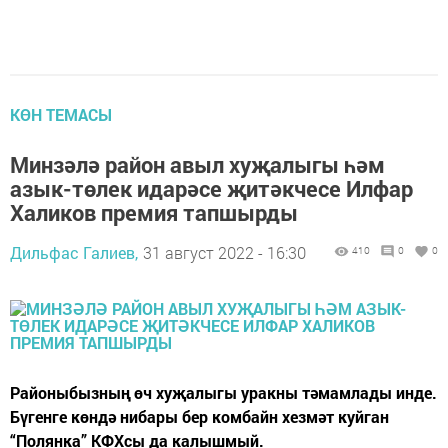
КӨН ТЕМАСЫ
Минзәлә район авыл хуҗалыгы һәм
азык-төлек идарәсе җитәкчесе Илфар
Халиков премия тапшырды
Дильфас Галиев,
31 август 2022 - 16:30
410
0
0
Районыбызның өч хуҗалыгы уракны тәмамлады инде.
Бүгенге көндә нибары бер комбайн хезмәт куйган
“Полянка” КФХсы да калышмый.