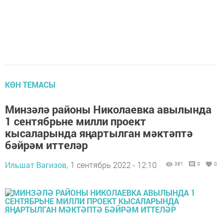
КӨН ТЕМАСЫ
Минзәлә районы Николаевка авылында
1 сентябрьне милли проект
кысаларында яңартылган мәктәптә
бәйрәм иттеләр
Ильшат Вагизов,
1 сентябрь 2022 - 12:10
381
0
0