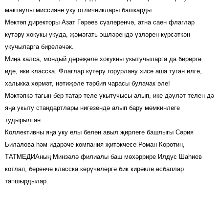
мактаулы миссияне уку отличниклары башкарды.
Мәктәп директоры Азат Гәрәев сүзләренчә, атна саен флаглар
күтәрү хокукы укуда, җәмәгать эшләрендә үзләрен күрсәткән
укучыларга биреләчәк.
Миңа калса, мондый дәрәҗәле хокукны укытучыларга да бирергә
иде, яки класска. Флаглар күтәрү горурлану хисе аша туган илгә,
халыкка хөрмәт, нәтиҗәле тәрбия чарасы булачак әле!
Мәктәпкә тагын бер татар теле укытучысы алып, ике дәүләт телен дә
яңа укыту стандартлары нигезендә алып бару мөмкинлеге
тудырылган.
Коллективны яңа уку елы белән авыл җирлеге башлыгы Сәрия
Билалова һәм идарәче компания җитәкчесе Роман Коротин,
ТАТМЕДИАның Минзәлә филиалы баш мөхәррире Илдус Шаһиев
котлап, беренче класска керүчеләргә бик кирәкле әсбаплар
тапшырдылар.