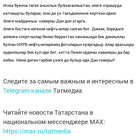
Исем буенча төгәл ачыклык булмаганлыктан, әлеге очрашуда
катнашучы буларак, мин дә үз тәкъдимемне керткән идем.
Әлеге мәйданчык- скверны Дан дип атарга.
Әлеге бистәгә нигезне нефтьчеләр салган бит.
Димәк, биредәге
аллеягә спортчылар белән беррәттән заманында бик данлыклы
булган МУРБ нефтьчеләренең фотоларын куяргадыр. Алар арасында
орденлылар бик күп иде бит, хәтта Ленин ордены кавалеры да бар
кебек.
Менә дигән тәрбия үзәге дә булыр иде Дан скверы!!
Следите за самым важным и интересным в
Telegram-канале
Татмедиа
Читайте новости Татарстана в
национальном мессенджере MАХ:
https://max.ru/tatmedia