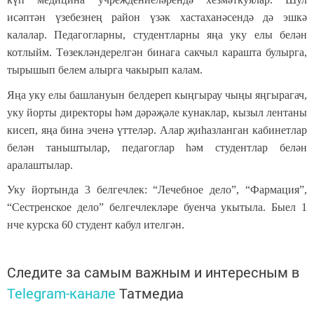
исәптән үзебезнең район үзәк хастаханәсендә дә эшкә
калалар. Педагогларны, студентларны яңа уку елы белән
котлыйм. Төзекләндерелгән бинага сакчыл карашта булырга,
тырышып белем алырга чакырып калам.
Яңа уку елы башлануын белдереп кыңгырау чыңы яңгырагач,
уку йорты директоры һәм дәрәҗәле кунаклар, кызыл лентаны
кисеп, яңа бина эченә үттеләр. Алар җиһазланган кабинетлар
белән таныштылар, педагоглар һәм студентлар белән
аралаштылар.
Уку йортында 3 белгечлек: “Лечебное дело”, “Фармация”,
“Сестренское дело” белгечлекләре буенча укытыла. Быел 1
нче курска 60 студент кабул ителгән.
Следите за самым важным и интересным в
Telegram-канале
Татмедиа