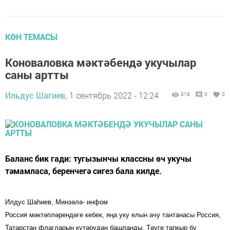
КӨН ТЕМАСЫ
Коноваловка мәктәбендә укучылар
саны артты
Ильдус Шагиев,
1 сентябрь 2022 - 12:24
318
0
0
Баланс бик гади: тугызынчы классны өч укучы
тәмамласа, беренчегә сигез бала килде.
Илдус Шаһиев, Минзәлә- инфом
Россия мәктәпләрендәге кебек, яңа уку елын ачу тантанасы Россия,
Татарстан флагларын күтәрүдән башланды. Тәүге тапкыр бу