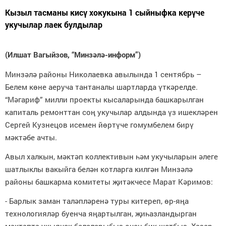
Кызыл тасманы кисү хокукына 1 сыйныфка керүче
укучылар лаек булдылар
(Илшат Вагыйзов, “Минзәлә-информ”)
Минзәлә районы Николаевка авылында 1 сентябрь –
Белем көне аеруча тантаналы шартларда үткәрелде.
“Мәгариф” милли проекты кысаларында башкарылган
капиталь ремонттан соң укучылар алдында үз ишекләрен
Сергей Кузнецов исемен йөртүче гомумбелем бирү
мәктәбе ачты.
Авыл халкын, мәктәп коллективын һәм укучыларын әлеге
шатлыклы вакыйга белән котларга килгән Минзәлә
районы башкарма комитеты җитәкчесе Марат Кәримов:
- Барлык заман таләпләренә туры китереп, өр-яңа
технологияләр буенча яңартылган, җиһазландырган