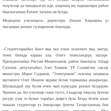
төзүчеләр дә чакырылган иде, аларның иң тырышлары район
башлыгының Рәхмәт хатына ия булды.
Медицина училищесы директоры Люция Хираҗева үз
чыгышын рәхмәт сүзләреннән башлады.
–Студентларыбыз быел яңа уку елын искиткеч яңа, матур,
төзек бинада каршы ала. Әлеге төзекләндерү эшләре
Президентыбыз Рөстәм Миңнеханов, район башлыгы Айдар
Салахов. депутатыбыз Азат Хамаев, ТР Сәламтлек саклау
министры Марат Садыков, “Электроком” төзелеш оешмасы
җитәкчесе Олег Иванов ярдәме белән тормышка ашырылды.
Шушындый зур бүләк өчен чын күңелдән рәхмәт белдерәм.
Чыннан да, без училище гына түгел, ә кадрлар әзерләү буенча
ресурс үзәк тә булып торабыз дияргә була. Бездә белем алып
чыккан студентлар үз һөнәрләре буенча Татарстанның бик
күп медицина учреждениеләрендә хезмәткуялар. Шул