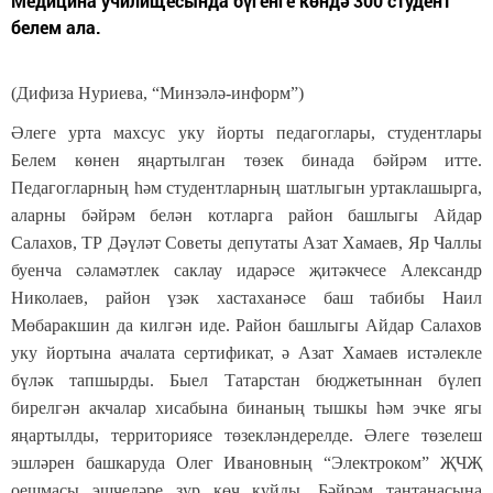
Медицина училищесында бүгенге көндә 300 студент
белем ала.
(Дифиза Нуриева, “Минзәлә-информ”)
Әлеге урта махсус уку йорты педагоглары, студентлары
Белем көнен яңартылган төзек бинада бәйрәм итте.
Педагогларның һәм студентларның шатлыгын уртаклашырга,
аларны бәйрәм белән котларга район башлыгы Айдар
Салахов, ТР Дәүләт Советы депутаты Азат Хамаев, Яр Чаллы
буенча сәламәтлек саклау идарәсе җитәкчесе Александр
Николаев, район үзәк хастаханәсе баш табибы Наил
Мөбаракшин да килгән иде. Район башлыгы Айдар Салахов
уку йортына ачалата сертификат, ә Азат Хамаев истәлекле
бүләк тапшырды. Быел Татарстан бюджетыннан бүлеп
бирелгән акчалар хисабына бинаның тышкы һәм эчке ягы
яңартылды, территориясе төзекләндерелде. Әлеге төзелеш
эшләрен башкаруда Олег Ивановның “Электроком” ҖЧҖ
оешмасы эшчеләре зур көч куйды. Бәйрәм тантанасына