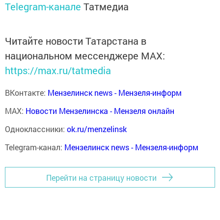
Telegram-канале
Татмедиа
Читайте новости Татарстана в
национальном мессенджере MАХ:
https://max.ru/tatmedia
ВКонтакте:
Мензелинск news - Мензеля-информ
MAX:
Новости Мензелинска - Мензеля онлайн
Одноклассники:
ok.ru/menzelinsk
Telegram-канал:
Мензелинск news - Мензеля-информ
Перейти на страницу новости