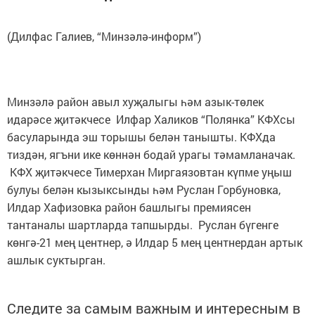
(Дилфас Галиев, “Минзәлә-информ”)
Минзәлә район авыл хуҗалыгы һәм азык-төлек
идарәсе җитәкчесе Илфар Халиков “Полянка” КФХсы
басуларында эш торышы белән танышты. КФХда
тиздән, ягъни ике көннән бодай урагы тәмамланачак.
КФХ җитәкчесе Тимерхан Миргаязовтан күпме уңыш
булуы белән кызыксынды һәм Руслан Горбуновка,
Илдар Хафизовка район башлыгы премиясен
тантаналы шартларда тапшырды. Руслан бүгенге
көнгә-21 мең центнер, ә Илдар 5 мең центнердан артык
ашлык суктырган.
Следите за самым важным и интересным в