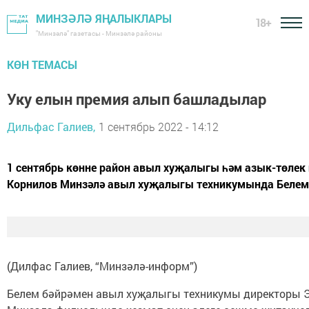
МИНЗӘЛӘ ЯҢАЛЫКЛАРЫ
18+
"Минзәлә" газетасы - Минзәлә районы
КӨН ТЕМАСЫ
Уку елын премия алып башладылар
Дильфас Галиев,
1 сентябрь 2022 - 14:12
1 сентябрь көнне район авыл хуҗалыгы һәм азык-төле
Корнилов Минзәлә авыл хуҗалыгы техникумында Белем
(Дилфас Галиев, “Минзәлә-информ”)
Белем бәйрәмен авыл хуҗалыгы техникумы директоры Эл