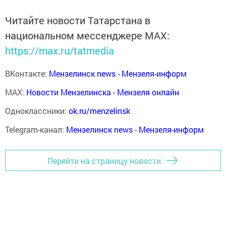
Читайте новости Татарстана в
национальном мессенджере MАХ:
https://max.ru/tatmedia
ВКонтакте:
Мензелинск news - Мензеля-информ
MAX:
Новости Мензелинска - Мензеля онлайн
Одноклассники:
ok.ru/menzelinsk
Telegram-канал:
Мензелинск news - Мензеля-информ
Перейти на страницу новости