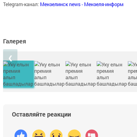
Telegram-канал:
Мензелинск news - Мензеля-информ
Галерея
❮
Оставляйте реакции