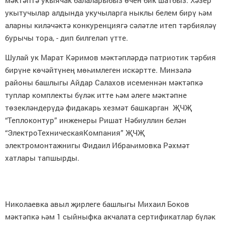
мәктәптә укыячак балаларыбыз өчен бик шатбыз. Хәзер
укытучылар алдында укучыларга ныклы белем бирү һәм
аларны киләчәктә конкуренциягә сәләтле итеп тәрбияләү
бурычы тора, - дип билгеләп үтте.
Шулай ук Марат Кәримов мәктәпләрдә патриотик тәрбия
бирүне көчәйтүнең мөһимлеген искәртте. Минзәлә
районы башлыгы Айдар Салахов исеменнән мәктәпкә
туплар комплекты бүләк итте һәм әлеге мәктәпне
төзекләндерүдә фидакарь хезмәт башкарган ҖЧҖ
“Теплоконтур” инженеры Ришат Нәбиуллин белән
“ЭлектроТехническаяКомпания” ҖЧҖ
электромонтажнигы Фидаил Ибраһимовка Рәхмәт
хатлары тапшырды.
Николаевка авыл җирлеге башлыгы Михаил Боков
мәктәпкә һәм 1 сыйныфка акчалата сертификатлар бүләк