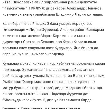
итте. Николаевка авыл җирлегеннән район депутаты,
"Изыскатель "ТПФ ҖЧҖ директоры Александр Леванов
исеменнән аның урынбасары Владимир Ларин котлады.
Быел беренче сыйныфка 3 бала укырга керә (класс
җитәкчеләре – Лидия Фуреева). Алар да район башкарма
комитеты җитәкчесе Марат Кәримов һәм мәктәп
директоры Светлана Белянинова белән бергә кызыл
тасманы кисү хокукына лаек булдылар. Яңа бинага да
беренче булып нәкъ алар керделәр.
Кунаклар мәктәпкә кереп, һәр кабинетны сокланып карап
чыктылар. Заманында 42 ел дәвамында башлангыч
сыйныфлар укытучысы булып эшләгән Валентина ханым
Рыбакова: “Хәзер мәктәпне гел танырлык түгел, нык
матур булган, ялтырап тора”, диде. Мәдәният йортында
эшләп лаеклы ялга чыккан Надежда Фуреева да:
“Мәскәүдә кебек булган”, дип үз бәяләмәсен бирде.
Светлана Белянинова, мәктәп директоры: