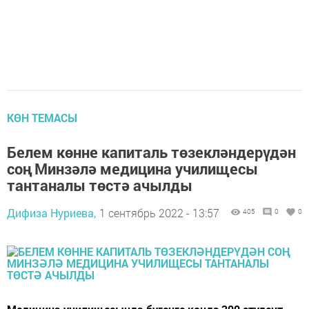
КӨН ТЕМАСЫ
Белем көнне капиталь төзекләндерүдән
соң Минзәлә медицина училищесы
тантаналы төстә ачылды
Дифиза Нуриева,
1 сентябрь 2022 - 13:57
405
0
0