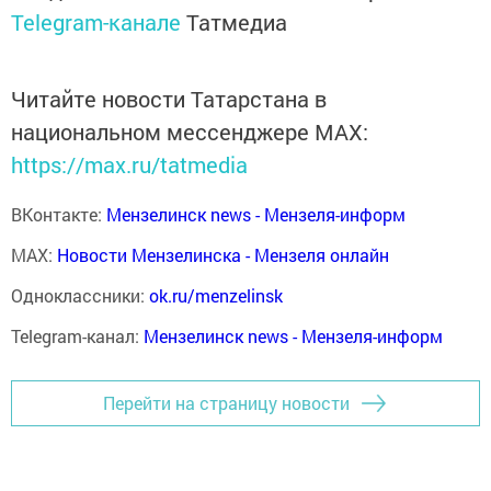
Telegram-канале
Татмедиа
Читайте новости Татарстана в
национальном мессенджере MАХ:
https://max.ru/tatmedia
ВКонтакте:
Мензелинск news - Мензеля-информ
MAX:
Новости Мензелинска - Мензеля онлайн
Одноклассники:
ok.ru/menzelinsk
Telegram-канал:
Мензелинск news - Мензеля-информ
Перейти на страницу новости