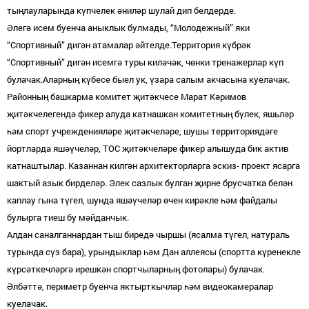
тыңлауларында күпчелек әниләр шулай дип белдерде.
Әлегә исем буенча аныклык булмады, “Молодежный” яки
“Спортивный” дигән атамалар әйтелде.Территория күбрәк
“Спортивный” дигән исемгә туры киләчәк, чөнки тренажерлар күп
булачак.Аларның күбесе быел ук, үзара салым акчасына куелачак.
Районның башкарма комитет җитәкчесе Марат Кәримов
җитәкчелегендә фикер алуда катнашкан комитетның бүлек, яшьләр
һәм спорт учрежденияләре җитәкчеләре, шушы территориядәге
йортларда яшәүчеләр, ТОС җитәкчеләре фикер алышуда бик актив
катнаштылар. Казаннан килгән архитекторларга эскиз- проект ясарга
шактый азык бирделәр. Элек сазлык булган җирне брусчатка белән
каплау гына түгел, шунда яшәүчеләр өчен кирәкле һәм файдалы
булырга тиеш бу мәйданчык.
Алдан саналганнардан тыш биредә чыршы (ясалма түгел
,
натураль
турында сүз бара)
,
урындыклар һәм Дан аллеясы (спортта күренекле
күрсәткечләргә ирешкән спортчыларның фотолары) булачак.
Әлбәттә, периметр буенча яктырткычлар һәм видеокамералар
куелачак.