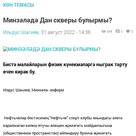
КӨН ТЕМАСЫ
Минзәләдә Дан скверы булырмы?
Ильдус Шагиев,
31 август 2022 - 14:38
338
0
0
Бистә малайларын физик күнекмәләргә ныграк тарту
өчен кирәк бу.
Илдус Шаһиев, Минзәлә- информ
Нефтьчеләр бистәсенең "Нефтьче" спорт клубы янындагы әлегә
каралмаган килеш ятучы өлешен җәмәгать мәйданчыгына
(общественное пространство) әйләндерү буенча җәмәгать