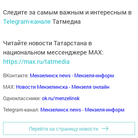
Следите за самым важным и интересным в
Telegram-канале
Татмедиа
Читайте новости Татарстана в
национальном мессенджере MАХ:
https://max.ru/tatmedia
ВКонтакте:
Мензелинск news - Мензеля-информ
MAX:
Новости Мензелинска - Мензеля онлайн
Одноклассники:
ok.ru/menzelinsk
Telegram-канал:
Мензелинск news - Мензеля-информ
Перейти на страницу новости