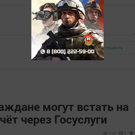
Отправить
Авторизоваться
аждане могут встать на
ёт через Госуслуги
1140
0