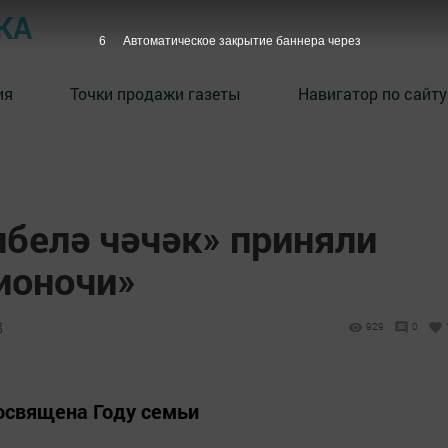
КА
4
Автоматическое закрытие баннера через
ия
Точки продажи газеты
Навигатор по сайту
ибелә чәчәк» приняли
ионочи»
8
929
0
освящена Году семьи