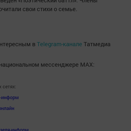
веден «Поэтический баттл». Члены
читали свои стихи о семье.
интересным в
Telegram-канале
Татмедиа
в национальном мессенджере MАХ:
 сетях:
я-информ
онлайн
нзеля-информ