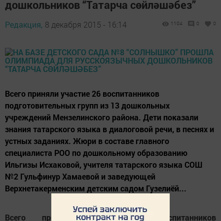
дошкольников “Татарча сөйләшәбез”
Редакция,
8 декабря 2015 - 16:14
1104
0
0
Всего приняли участие 26 воспитанников
подготовительных групп из 13 дошкольных
учреждений Мензелинского района. Дети показали
знания татарского языка в диалоговой речи, в песнях и
устных заданиях. Жюри в составе главного
специалиста РОО по дошкольному образованию
Ильгизы Исхаковой, учителя татарского языка СОШ
№2 Гульфинур Хамаевой и заведующей
Верхнетакерменским детским садом Гузелиёй...
Всего приняли участие 26 воспитанников