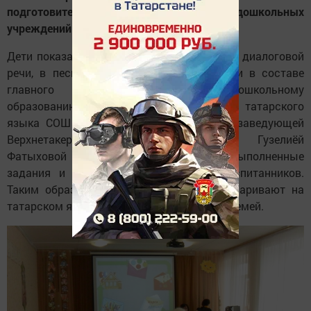
подготовительных групп из 13 дошкольных
учреждений Мензелинского района.
Дети показали знания татарского языка в диалоговой
речи, в песнях и устных заданиях. Жюри в составе
главного специалиста РОО по дошкольному
образованию Ильгизы Исхаковой, учителя татарского
языка СОШ №2 Гульфинур Хамаевой и заведующей
Верхнетакерменским детским садом Гузелиёй
Фатыховой внимательно изучило все выполненные
задания и представленные диалоги воспитанников.
Таким образом было оценено, как разговаривают на
татарском языке дети из русскоязычных семей.