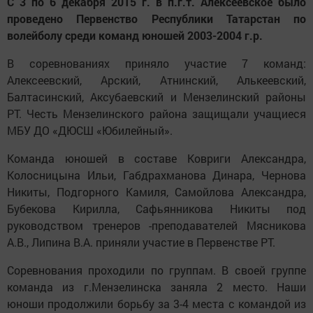
С 3 по 6 декабря 2015 г. в п.г.т. Алексеевское было
проведено Первенство Республики Татарстан по
волейболу среди команд юношей 2003-2004 г.р.
В соревнованиях приняло участие 7 команд:
Алексеевский, Арский, Атнинский, Алькеевский,
Балтасинский, Аксубаевский и Мензелинский районы
РТ. Честь Мензелинского района защищали учащиеся
МБУ ДО «ДЮСШ «Юбилейный».
Команда юношей в составе Ковриги Александра,
Колосницына Ильи, Габдрахманова Динара, Чернова
Никиты, Подгорного Камиля, Самойлова Александра,
Бубекова Кирилла, Сафьянникова Никиты под
руководством тренеров -преподавателей Мясникова
А.В., Липина В.А. приняли участие в Первенстве РТ.
Соревнования проходили по группам. В своей группе
команда из г.Мензелинска заняла 2 место. Наши
юноши продолжили борьбу за 3-4 места с командой из