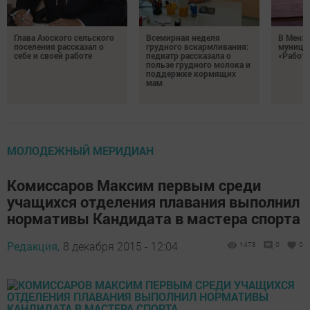
Глава Аюского сельского
Всемирная неделя
В Менз
поселения рассказал о
грудного вскармливания:
муници
себе и своей работе
педиатр рассказала о
«Работа
пользе грудного молока и
поддержке кормящих
мам
МОЛОДЕЖНЫЙ МЕРИДИАН
Комиссаров Максим первым среди
учащихся отделения плавания выполнил
нормативы Кандидата в мастера спорта
Редакция,
8 декабря 2015 - 12:04
1478
0
0