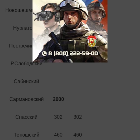
Новошешминский
400
Нурлатский
3907
Пестречинский
Р.Слободский
Сабинский
Сармановский
2000
Спасский
302
302
Тетюшский
460
460