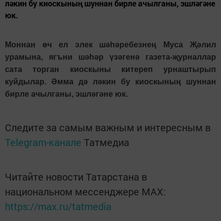
ләкин бу киоскының шуннан бирле ачылганы, эшләгәне
юк.
Моннан өч ел элек шәһәребезнең Муса Җәлил
урамына, ягъни шәһәр үзәгенә газета-җурналлар
сата торган киоскыны китереп урнаштырып
куйдылар. Әмма дә ләкин бу киоскының шуннан
бирле ачылганы, эшләгәне юк.
Следите за самым важным и интересным в
Telegram-канале
Татмедиа
Читайте новости Татарстана в
национальном мессенджере MАХ:
https://max.ru/tatmedia