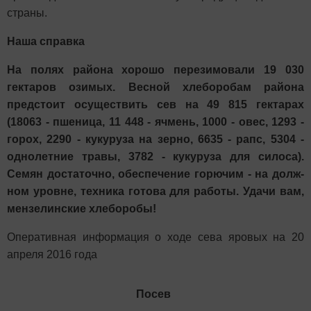
страны.
Наша справка
На полях района хорошо перезимова­ли 19 030
гектаров озимых. Весной хле­боробам района
предстоит осуществить сев на 49 815 гектарах
(18063 - пшени­ца, 11 448 - ячмень, 1000 - овес, 1293 -
горох, 2290 - кукуруза на зерно, 6635 - рапс, 5304 -
однолетние травы, 3782 - кукуруза для силоса).
Семян доста­точно, обеспечение горючим - на долж­
ном уровне, техника готова для работы. Удачи вам,
мензелинские хлеборобы!
Оперативная информация о ходе сева яровых на 20
апреля 2016 года
Посев