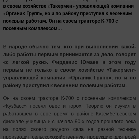
в своем хозяйстве «Такермен» управляющей компании
«Органик Групп», но и по району приступил к весенним
полевым работам. Он на своем тракторе К-700 с
посевным ком­плексом...
В
народе обычно тем, кто при выполнении какой-
либо работы первым принимается за дело, говорят
«с легкой руки». Фирдавис Юмаев в этом году
первым не только в своем хозяйстве «Такермен»
управляющей компании «Органик Групп», но и по
району приступил к весенним полевым работам.
Он на своем тракторе К-700 с посевным ком­плексом
«Кузбасс» посеял овес и горох. Теорию он изучил в
работавшем в свое время в районе Кузембетьевском
филиале училища и с начала 90-х годов прошлого века
на полях своего род­ного села на разной технике
производит сельско­хозяйственную продукцию для всей