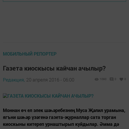
МОБИЛЬНЫЙ РЕПОРТЕР
Газета киоскысы кайчан ачылыр?
Редакция,
20 апреля 2016 - 06:00
1090
0
0
Моннан өч ел элек шәһәребезнең Муса Җәлил урамына,
ягъни шәһәр үзәгенә газета-җурналлар сата торган
киоскыны китереп урнаштырып куйдылар. Әмма дә