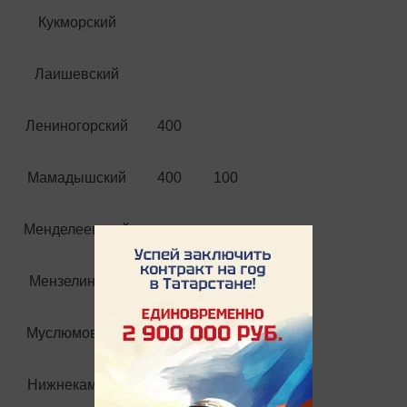
Кукморский
Лаишевский
Лениногорский
400
Мамадышский
400
100
Менделеевский
Мензелинский
200
200
Муслюмовский
100
Нижнекамский
240