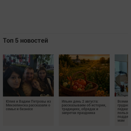
Топ 5 новостей
Юлия и Вадим Петровы из
Ильин день 2 августа:
Всемир
Мензелинска рассказали о
рассказываем об истории,
грудног
семье и бизнесе
традициях, обрядах и
педиатр
запретах праздника
пользе 
поддер
мам