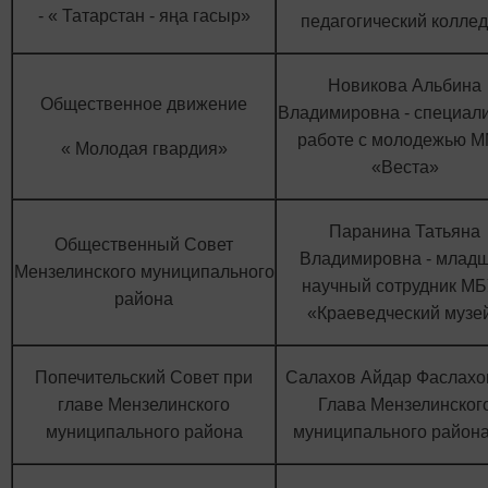
- « Татарстан - яңа гасыр»
педагогический колле
Новикова Альбина
Общественное движение
Владимировна - специали
работе с молодежью 
« Молодая гвардия»
«Веста»
Паранина Татьяна
Общественный Совет
Владимировна - млад
Мензелинского муниципального
научный сотрудник М
района
«Краеведческий музе
Попечительский Совет при
Салахов Айдар Фаслахов
главе Мензелинского
Глава Мензелинског
муниципального района
муниципального район