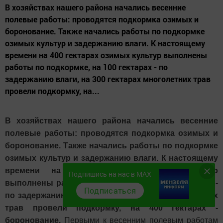
В хозяйствах нашего района начались весенние
полевые работы: проводятся подкормка озимых и
боронование. Также начались работы по подкормке
озимых культур и задержанию влаги. К настоящему
времени на 400 гектарах озимых культур выполнены
работы по подкормке, на 100 гектарах - по
задержанию влаги, на 300 гектарах многолетних трав
провели подкормку, на...
В хозяйствах нашего района начались весенние
полевые работы: проводятся подкормка озимых и
боронование. Также начались работы по подкормке
озимых культур и задержанию влаги. К настоящему
времени на 400 гектарах озимых культур
Подпишись на нас в MAX
выполнены работы по подкормке, на 100 гектарах -
Подписаться
по задержанию влаги, на 300 гектарах многолетних
трав провели подкормку, на 400 гектарах -
боронование.
Первыми к весенним полевым работам