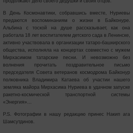
продолжают дело своего дедушки и своих отцов.
В День Космонавтики, собравшись вместе, Нуриевы
предаются воспоминаниям о жизни в Байконуре.
Альбина с тоской на душе рассказывает, как она
работала 18 лет воспитателем детского сада в Ленинске,
активно участвовала в организации татаро-башкирского
общества, исполняла на концертах совместно с мужем
Мирхасимом татарские песни. И невозможно без
волнения прочитать поздравительное письмо
председателя Совета ветеранов космодрома Байконур
полковника Владимира Катаева об участии нашего
земляка майора Мирхасима Нуриева в удачном запуске
ракетно-космической транспортной системы
«Энергия»…
P.S. Фотографии в нашу редакцию принес Накип ага
Шамсутдинов.