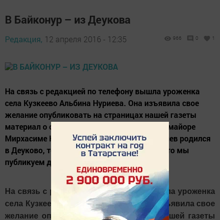
В Байконур – из Деукова
Редакция,
12 апреля 2016 - 12:35
966
0
1
На связь с редакцией по телефону вышла уроженка
села Кузкеево Альбина Нуриева. Она изъявила свое
желание опубликовать на страницах нашей газеты
материал о своем муже, военном офицере, майоре
Мирхасиме Нуриеве. То, что Мирхасим Нуриев родился
в Деуково, тоже сыграл свою роль в том, что мы
публикуем данный материал в газете....
На связь с редакцией по телефону вышла уроженка
села Кузкеево Альбина Нуриева. Она изъявила свое
желание опубликовать на страницах нашей газеты