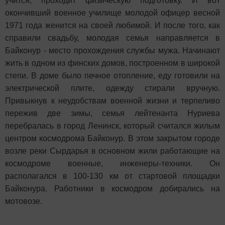
учится, проходит физическую подготовку. И вот
окончивший военное училище молодой офицер весной
1971 года женится на своей любимой. И после того, как
справили свадьбу, молодая семья направляется в
Байконур - место прохождения службы мужа. Начинают
жить в одном из финских домов, построенном в широкой
степи. В доме было печное отопление, еду готовили на
электрической плите, одежду стирали вручную.
Привыкнув к неудобствам военной жизни и терпеливо
пережив две зимы, семья лейтенанта Нуриева
перебралась в город Ленинск, который считался жилым
центром космодрома Байконур. В этом закрытом городе
возле реки Сырдарья в основном жили работающие на
космодроме военные, инженеры-техники. Он
располагался в 100-130 км от стартовой площадки
Байконура. Работники в космодром добирались на
мотовозе.