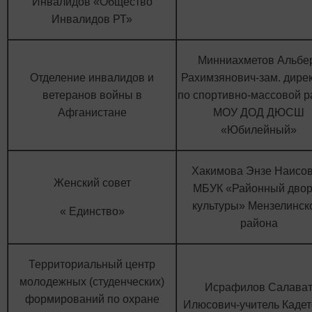
Инвалидов «Общество
Инвалидов РТ»
Минниахметов Альбе
Отделение инвалидов и
Рахимзянович-зам. дире
ветеранов войны в
по спортивно-массовой р
Афганистане
МОУ ДОД ДЮСШ
«Юбилейный»
Хакимова Энзе Наисо
Женский совет
МБУК «Районный дво
культуры» Мензелинск
« Единство»
района
Территориальный центр
молодежных (студенческих)
Исрафилов Салава
формирований по охране
Илюсович-учитель Кадет