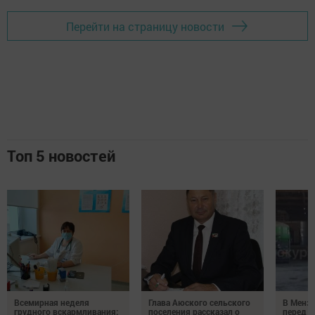
Перейти на страницу новости
Топ 5 новостей
Всемирная неделя
Глава Аюского сельского
В Менз
грудного вскармливания:
поселения рассказал о
перед с