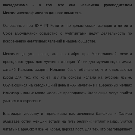
шахадатнама - о том, что она назначена руководителем
Мензелинского филиала данного комитета.
Основанные при ДУМ РТ Комитет по делам семьи, женщин и детей и
Союз мусульманок совместно с муфтиятами ведут деятельность по
искоренению негативных явлений в нашем обществе.
Мензелинцы уже знают, что с октября при Мензелинской мечети
проводятся курсы для мужчин и женщин. Уроки для мужчин ведет имам-
хатыйб Рамзиль хазрят. Недавно было объявлено, что открываются
курсы для тех, кто хочет изучать основы ислама на русском языке.
Обучающийся на сегодняшний день в «Ак мечети» в Набережных Челнах
Ильгизар имам изъявил желание преподавать. Желающие могут прийти
учиться в воскресенье.
Благодаря упорству и терпеливым наставлениям Данфиры и Халисы
абыстаев сотни женщин встали на путь религии: читают намаз, учатся
читать на арабском языке Коран, держат пост. Для тех, кто разговаривает