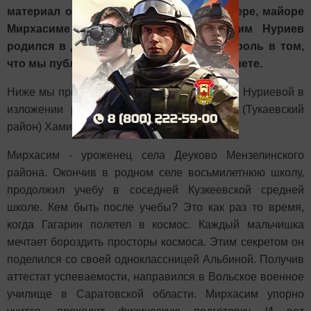
материал о своем муже, военном офицере, майоре
Мирхасиме Нуриеве. То, что Мирхасим Нуриев
родился в Деуково, тоже сыграл свою роль в том,
что мы публикуем данный материал в газете.
Ниже мы приводим воспоминания Альбины Нуриевой в
изложении работника газеты «Якты юл» (Тукаевский
район) Хамита Мухаметшина.
Мирхасим - уроженец села Деуково Мензелинского
района. Окончив в родном селе восьмилетнюю школу,
продолжил учебу в соседней Кузкеевской средней
школе. Кем быть после учебы? Это как раз то время,
когда Гагарин полетел в космос. Каждый мальчишка
мечтает бороздить просторы космоса. Этим секретом он
поделился со своей одноклассницей Альбиной. Получив
аттестат успеваемости, направился в Вольское военное
училище в Саратовской области. Мирхасим упорно