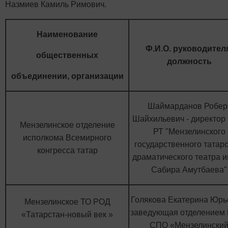
Назмиев Камиль Римович.
Наименование
Ф.И.О. руководител
общественных
должность
объединении, организации
Шаймарданов Робер
Шайхильевич - директор
Мензелинское отделение
РТ "Мензелинского
исполкома Всемирного
государственного татарс
конгресса татар
драматического театра 
Сабира Амутбаева"
Голякова Екатерина Юрь
Мензелинское ТО РОД
заведующая отделением
«Татарстан-новый век »
СПО «Мензелински