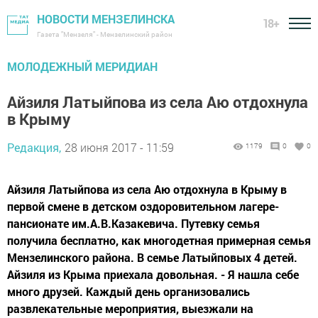
НОВОСТИ МЕНЗЕЛИНСКА
18+
Газета "Мензеля" - Мензелинский район
МОЛОДЕЖНЫЙ МЕРИДИАН
Айзиля Латыйпова из села Аю отдохнула
в Крыму
Редакция,
28 июня 2017 - 11:59
1179
0
0
Айзиля Латыйпова из села Аю отдохнула в Крыму в
первой смене в детском оздоровительном лагере-
пансионате им.А.В.Казакевича. Путевку семья
получила бесплатно, как многодетная примерная семья
Мензелинского района. В семье Латыйповых 4 детей.
Айзиля из Крыма приехала довольная. - Я нашла себе
много друзей. Каждый день организовались
развлекательные мероприятия, выезжали на