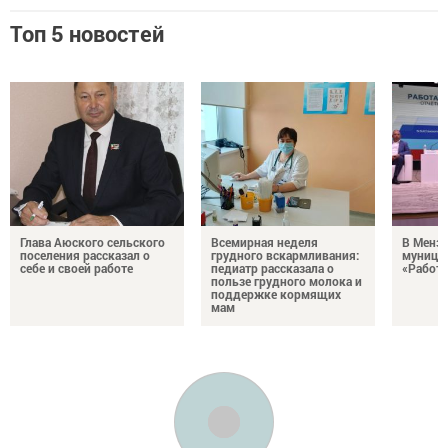
Топ 5 новостей
Глава Аюского сельского
Всемирная неделя
В Менз
поселения рассказал о
грудного вскармливания:
муници
себе и своей работе
педиатр рассказала о
«Работа
пользе грудного молока и
поддержке кормящих
мам