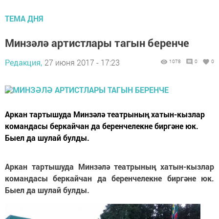
ТЕМА ДНЯ
Минзәлә артистлары тагын беренче
Редакция,
27 июня 2017 - 17:23
1078
0
0
Аркан тартышуда Минзәлә театрының хатын-кызлар
командасы беркайчан да беренчелекне биргәне юк.
Быел да шулай булды.
Аркан тартышуда Минзәлә театрының хатын-кызлар
командасы беркайчан да беренчелекне биргәне юк.
Быел да шулай булды.