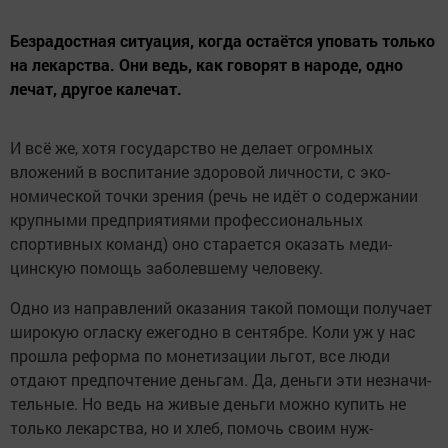
Безрадостная ситуация, когда остаётся уповать только
на лекарства. Они ведь, как говорят в народе, одно
лечат, другое калечат.
И всё же, хотя государ­ство не делает огромных
вложений в воспитание здоровой личности, с эко­
номической точки зрения (речь не идёт о содержа­нии
крупными предприя­тиями профессиональных
спортивных команд) оно старается оказать меди­
цинскую помощь заболев­шему человеку.
Одно из направлений оказания такой помощи получает
широкую огла­ску ежегодно в сентябре. Коли уж у нас
прошла ре­форма по монетизации льгот, все люди
отдают предпочтение деньгам. Да, деньги эти незначи­
тельные. Но ведь на жи­вые деньги можно купить не
только лекарства, но и хлеб, помочь своим нуж­