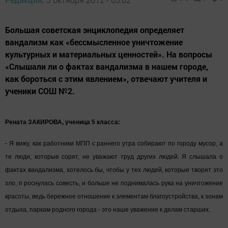
Большая советская энциклопедия определяет
вандализм как «бессмысленное уничтожение
культурных и материальных ценностей». На вопросы
«Слышали ли о фактах вандализма в нашем городе,
как бороться с этим явлением», отвечают учителя и
ученики СОШ №2.
Рената ЗАКИРОВА, уче­ница 5 класса:
- Я вижу, как работни­ки МПП с раннего утра собирают по городу му­сор, а
те люди, которые сорят, не уважают труд других людей. Я слыша­ла о
фактах вандализма, хотелось бы, чтобы у тех людей, которые творят это
зло, п роснулась со­весть, и больше не под­нималась рука на унич­тожение
красоты, ведь бережное отношение к элементам благоустрой­ства, к зонам
отдыха, паркам родного города - это наше уважение к делам старших.