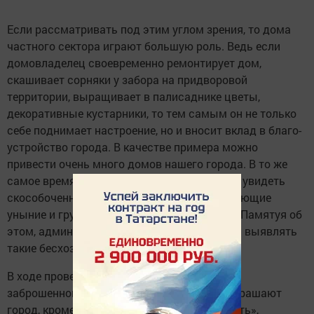
Если рассматривать под этим углом зрения, то дома
частного сектора играют большую роль. Ведь если
домовладелец сво­евременно ремонтирует дом,
скашивает сорняки у забора на придворовой
территории, выращивает в палисаднике цветы,
декоративные кустарни­ки, то тем самым он не только
себе поднимает настроение, но и вносит вклад в благо­
устройство города. В качестве примера можно
привести очень много домов нашего города. В то же
самое время почти на каждой улице можно увидеть
скособоченные, заброшенные дома, навевающие
уныние и грусть, портящие общую кар­тину. Памятуя об
этом, админи­стративная комиссия взялась выявлять
такие бесхозные дома в городе.
В ходе проверки было выяв­лено 79 домов в
заброшенном состоянии. «Такие дома не украшают
город, кроме того, создают пожароопасность»,