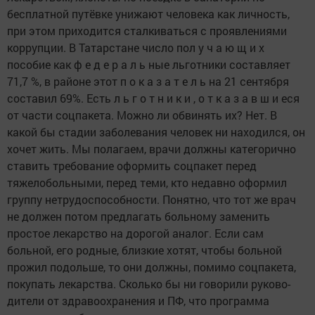
бесплатной путёвке унижают человека как личность,
при этом при­ходится сталкиваться с проявлениями
коррупции. В Татарста­не число по­л у ч а ю щ и х
пособие как ф е д е р а л ь ­ные льготни­ки составля­ет
71,7 %, в районе этот п о к а з а т е л ь на 21 сентя­бря
составил 69%. Есть л ь г о т н и к и , о т к а з а в ш и ­еся
от части соцпакета. Можно ли об­винять их? Нет. В
какой бы стадии заболевания человек ни находился, он
хочет жить. Мы полагаем, врачи должны категорич­но
ставить требование оформить соцпакет перед
тяжелобольными, перед теми, кто недавно офор­мил
группу нетрудоспо­собности. Понятно, что тот же врач
не должен по­том предлагать больному заменить
простое лекар­ство на дорогой аналог. Если сам
больной, его родные, близкие хотят, чтобы больной
прожил подольше, то они должны, помимо соцпакета,
поку­пать лекарства. Сколько бы ни говорили руково­
дители от здравоохране­ния и ПФ, что программа