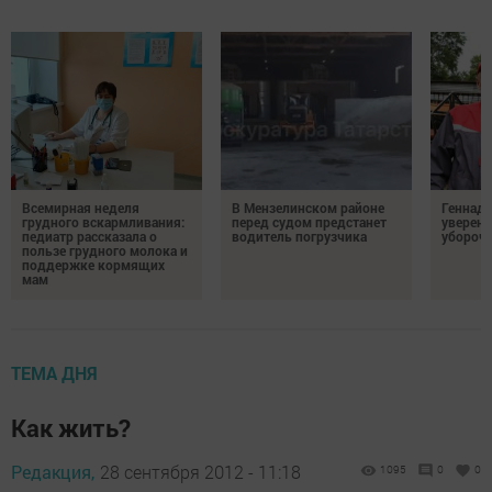
Всемирная неделя
В Мензелинском районе
Геннад
грудного вскармливания:
перед судом предстанет
уверенн
педиатр рассказала о
водитель погрузчика
убороч
пользе грудного молока и
поддержке кормящих
мам
ТЕМА ДНЯ
Как жить?
Редакция,
28 сентября 2012 - 11:18
1095
0
0