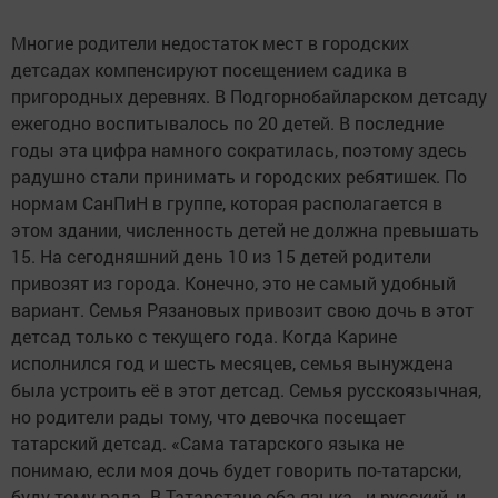
Многие родители недо­статок мест в городских
детсадах компенсируют посещением садика в
пригородных деревнях. В Подгорнобайларском детсаду
ежегодно воспи­тывалось по 20 детей. В последние
годы эта циф­ра намного сократилась, поэтому здесь
радушно стали принимать и го­родских ребятишек. По
нормам СанПиН в группе, которая располагается в
этом здании, числен­ность детей не должна превышать
15. На сегод­няшний день 10 из 15 де­тей родители
привозят из города. Конечно, это не самый удобный
вариант. Семья Рязановых при­возит свою дочь в этот
детсад только с текуще­го года. Когда Карине
исполнился год и шесть месяцев, семья вынуж­дена
была устроить её в этот детсад. Семья рус­скоязычная,
но родители рады тому, что девочка посещает
татарский дет­сад. «Сама татарского языка не
понимаю, если моя дочь будет говорить по-татарски,
буду тому рада. В Татарстане оба языка - и русский, и