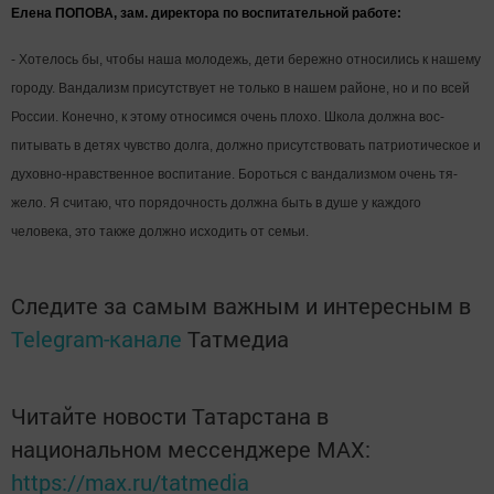
Елена ПОПОВА, зам. директора по воспита­тельной работе:
- Хотелось бы, чтобы наша молодежь, дети бе­режно относились к на­шему
городу. Вандализм присутствует не только в нашем районе, но и по всей
России. Конечно, к этому относимся очень плохо. Школа должна вос­
питывать в детях чувство долга, должно присут­ствовать патриотическое и
духовно-нравственное воспитание. Бороться с вандализмом очень тя­
жело. Я считаю, что поря­дочность должна быть в душе у каждого
человека, это также должно исхо­дить от семьи.
Следите за самым важным и интересным в
Telegram-канале
Татмедиа
Читайте новости Татарстана в
национальном мессенджере MАХ:
https://max.ru/tatmedia