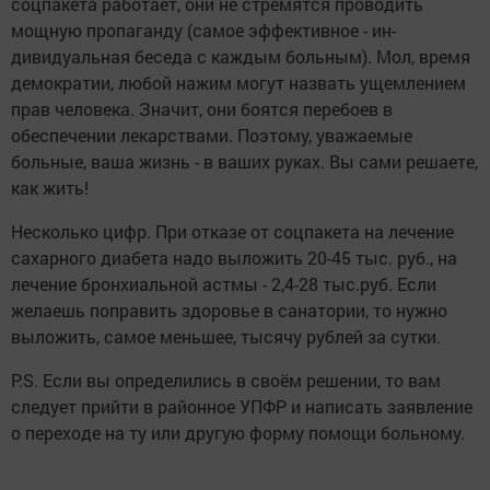
соцпакета работает, они не стремятся проводить
мощную пропаганду (са­мое эффективное - ин­
дивидуальная беседа с каждым больным). Мол, время
демократии, лю­бой нажим могут назвать ущемлением
прав чело­века. Значит, они боятся перебоев в
обеспечении лекарствами. Поэтому, уважаемые
больные, ваша жизнь - в ваших ру­ках. Вы сами решаете,
как жить!
Несколько цифр. При от­казе от соцпакета на ле­чение
сахарного диабета надо выложить 20-45 тыс. руб., на
лечение брон­хиальной астмы - 2,4-28 тыс.руб. Если
желаешь поправить здоровье в санатории, то нужно
вы­ложить, самое меньшее, тысячу рублей за сутки.
P.S. Если вы определи­лись в своём решении, то вам
следует прийти в рай­онное УПФР и написать заявление
о переходе на ту или другую форму по­мощи больному.