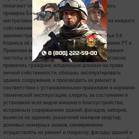
полагают члены комиссии. На днях состоялась
проверка 5-и бесхозных домов. Члены адми­
нистративной комиссии обсле­довали дома, на каждого
соб­ственника был составлен про­токол об
административном правонарушении по статье 3.6
Кодекса об административных правонарушениях РТ и
Пра­вилам внешнего благоустрой­ства, соблюдения
чистоты и порядка в городе Мензелинске. Согласно
правилам, граждане, владеющие домами на праве
личной собственности, обяза­ны эксплуатировать
здания, сооружения, и производить их ремонт в
соответствии с уста­новленными правилами и нор­мами
технической эксплуата­ции, следить за состоянием и
установкой всех видов внешне­го благоустройства,
исправным содержанием зданий, фасадов, заборов,
вывесок на зданиях, указателей номеров квартир,
домовых номерных знаков, своевременно
осуществлять их ремонт и покраску; фасады зданий и