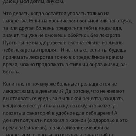
дающимся детям, внукам.
Что делать, когда оста­ётся уповать только на
лекарства. Если ты хрони­ческий больной или того хуже,
та или другая бо­лезнь превратила тебя в инвалида,
значит, ты уже не сможешь обойтись без лекарств.
Пусть ты не вы­здоровеешь окончатель­но, но жизнь
тебе лекар­ства продлят. И не толь­ко, если ты будешь
при­нимать лекарства точно в определённое врачом
время, можно продолжать активный образ жизни, ра­
ботать.
Коли так, то почему же больные прельщаются не
лекарствами, а деньгами? Да потому, что не желают
выстаивать очередь за выпиской рецепта, ожи­дать,
когда оно поступит в аптеку, потому, что не мо­гут
поехать в санаторий в удобное для себя время! А
деньги получил и поло­жил в карман (о здоровье в это
время забываешь), а выстаивание очереди за
лекарством, хлопоты по поездке в санаторий по