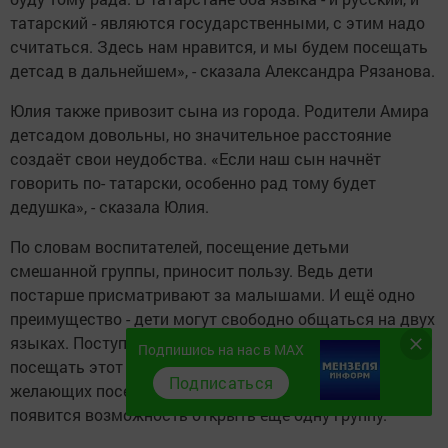
та­тарский - являются го­сударственными, с этим надо
считаться. Здесь нам нравится, и мы будем посещать
детсад в даль­нейшем», - сказала Алек­сандра Рязанова.
Юлия также привозит сына из города. Родите­ли Амира
детсадом до­вольны, но значительное расстояние
создаёт свои неудобства. «Если наш сын начнёт
говорить по- татарски, особенно рад тому будет
дедушка», - сказала Юлия.
По словам воспитате­лей, посещение детьми
смешанной группы, при­носит пользу. Ведь дети
постарше присматривают за малышами. И ещё одно
преимущество - дети мо­гут свободно общаться на двух
языках. Поступи­ло ещё два заявления от желающих
Подпишись на нас в MAX
посещать этот детсад. Если наберётся 8 заявлений от
Подписаться
желающих посещать Подгорнобай­ларский детсад, то
по­явится возможность от­крыть ещё одну группу.