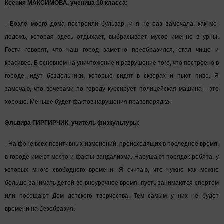
Ксения МАКСИМОВА, ученица 10 класса:
- Возле моего дома по­строили бульвар, и я не раз замечала, как мо­
лодежь, которая здесь отдыхает, выбрасывает мусор именно в урны.
Гости говорят, что наш город заметно преоб­разился, стал чище и
красивее. В основном на уничтожение и разруше­ние того, что построено в
городе, идут бездель­ники, которые сидят в скверах и пьют пиво. Я
замечаю, что вечерами по городу курсирует по­лицейская машина - это
хорошо. Меньше будет фактов нарушения пра­вопорядка.
Эльвира ГИРГИРЧИК, учитель физкультуры:
- На фоне всех позитив­ных изменений, проис­ходящих в последнее время,
в городе имеют место и факты вандализ­ма. Нарушают порядок ребята, у
которых много свободного времени. Я считаю, что нужно как можно
больше занимать детей во внеурочное время, пусть занимаются спортом
или посещают Дом детского творчества. Тем самым у них не будет
времени на безобразия.