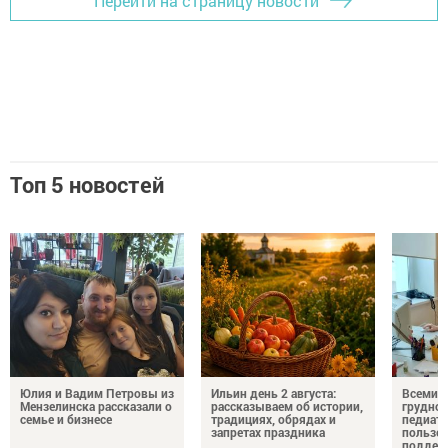
Перейти на страницу новости
Топ 5 новостей
Юлия и Вадим Петровы из
Ильин день 2 августа:
Всемир
Мензелинска рассказали о
рассказываем об истории,
грудног
семье и бизнесе
традициях, обрядах и
педиатр
запретах праздника
пользе 
поддер