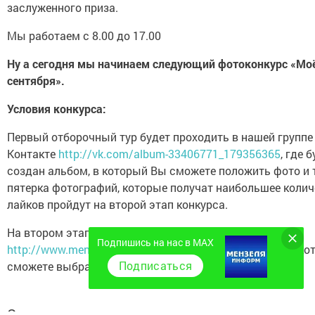
заслуженного приза.
Мы работаем с 8.00 до 17.00
Ну а сегодня мы начинаем следующий фотоконкурс «Моё
сентября».
Условия конкурса:
Первый отборочный тур будет проходить в нашей группе
Контакте
http://vk.com/album-33406771_179356365
, где 
создан альбом, в который Вы сможете положить фото и 
пятерка фотографий, которые получат наибольшее колич
лайков пройдут на второй этап конкурса.
На втором этапе голосование пройдет на сайте
Подпишись на нас в MAX
http://www.menzela.ru/
, где будет размещен опрос, на к
Подписаться
сможете выбрать понравившееся фото.
Следите за самым важным и интересным в