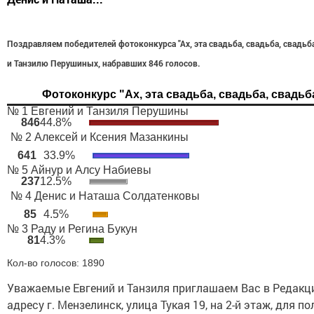
Поздравляем победителей фотоконкурса "Ах, эта свадьба, свадьба, свадьба.
и Танзилю Перушиных, набравших 846 голосов.
Фотоконкурс "Ах, эта свадьба, свадьба, свадьба
№ 1 Евгений и Танзиля Перушины
846
44.8%
№ 2 Алексей и Ксения Мазанкины
641
33.9%
№ 5 Айнур и Алсу Набиевы
237
12.5%
№ 4 Денис и Наташа Солдатенковы
85
4.5%
№ 3 Раду и Регина Букун
81
4.3%
Кол-во голосов
: 1890
Уважаемые Евгений и Танзиля приглашаем Вас в Редакц
адресу г. Мензелинск, улица Тукая 19, на 2-й этаж, для п