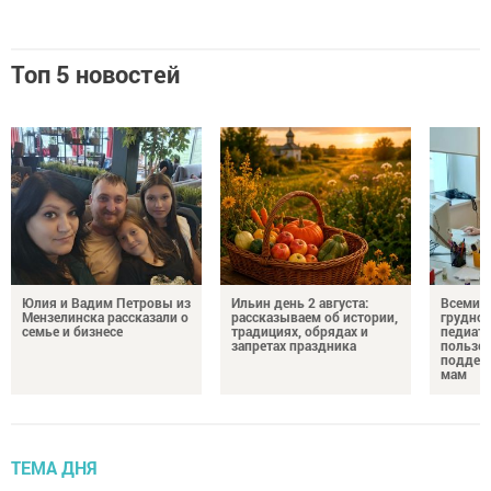
Топ 5 новостей
Юлия и Вадим Петровы из
Ильин день 2 августа:
Всемир
Мензелинска рассказали о
рассказываем об истории,
грудног
семье и бизнесе
традициях, обрядах и
педиатр
запретах праздника
пользе 
поддер
мам
ТЕМА ДНЯ