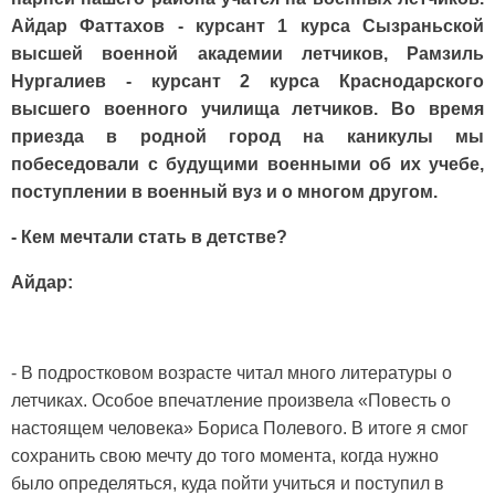
Айдар Фаттахов - курсант 1 курса Сызраньской
высшей военной академии летчиков, Рамзиль
Нургалиев - курсант 2 курса Краснодарского
высшего военного училища летчиков. Во время
приезда в родной город на каникулы мы
побеседовали с будущими военными об их учебе,
поступлении в военный вуз и о многом другом.
- Кем мечтали стать в детстве?
Айдар:
- В подрост­ковом возрас­те читал много литературы о
летчиках. Осо­бое впечатле­ние произве­ла «Повесть о
настоящем человека» Бо­риса Полево­го. В итоге я смог
сохранить свою мечту до того момента, когда нужно
было опреде­ляться, куда пойти учиться и поступил в