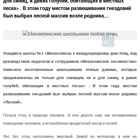
для синиц, и диких голубей, обитающих в местных
лесах» . В этом году местом развешивания гнездовий
был выбран лесной массив возле родника...
Учащиеся школы №1 г.Мензелинска к международному дню птиц, под
руководством педагогов и сотрудников «Мензелинское лесничество»
повесили изготовленные школьниками птичьи домики., которые
предназначены не только для скворцов, но и для синиц, и диких
голубей, обитающих в местных лесах» . В этом году местом
развешивания гнездовий был выбран лесной массив возле родника
«Лесной».
Польза птиц в природе огромна. И они дороги нам, как незаменимые
помощники человека, в истреблении вредителей лесов и полей.
Лес без птиц наполовину мертвый. Зимой он молчалив: в нем не