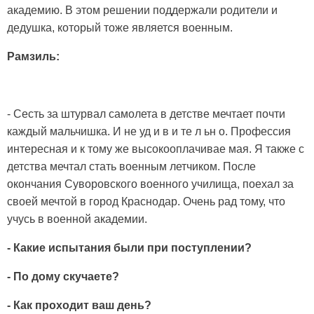
академию. В этом решении поддер­жали родители и
дедушка, который тоже являет­ся военным.
Рамзиль:
- Сесть за штурвал само­лета в детстве мечтает почти
каждый маль­чишка. И не уд и в и те л ьн о. Профессия
ин­тересная и к тому же высо­кооплачивае ­мая. Я также с
детства мечтал стать военным летчиком. По­сле
окончания Суворовского военного учи­лища, поехал за
своей меч­той в город Краснодар. Очень рад тому, что
учусь в военной академии.
- Какие испытания были при поступлении?
- По дому скучаете?
- Как проходит ваш день?