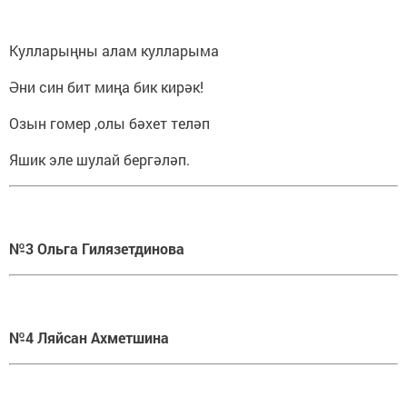
Кулларыңны алам кулларыма
Әни син бит миңа бик кирәк!
Озын гомер ,олы бәхет теләп
Яшик эле шулай бергәләп.
№3 Ольга Гилязетдинова
№4 Ляйсан Ахметшина