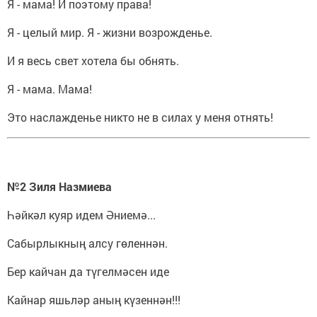
Я - мама! И поэтому права!
Я - целый мир. Я - жизни возрожденье.
И я весь свет хотела бы обнять.
Я - мама. Мама!
Это наслажденье никто не в силах у меня отнять!
№2 Зиля Назмиева
Һәйкәл куяр идем Әниемә...
Сабырлыкның алсу гөленнән.
Бер кайчан да түгелмәсен иде
Кайнар яшьләр аның күзеннән!!!