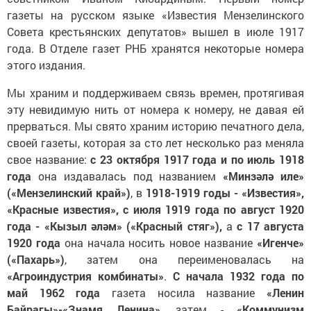
газеты на русском языке «Известия Мензелинского
Совета крестьянских депутатов» вышел в июле 1917
года. В Отделе газет РНБ хранятся некоторые номера
этого издания.
Мы храним и поддерживаем связь времен, протягивая
эту невидимую нить от номера к номеру, не давая ей
прерваться. Мы свято храним историю печатного дела,
своей газеты, которая за сто лет несколько раз меняла
свое название:
с 23 октября 1917 года и по июль 1918
года
она издавалась под названием
«Минзәлә иле»
(«Мензелинский край»)
, в
1918-1919 годы - «Известия»,
«Красные известия», с июля 1919 года по август 1920
года - «Кызыл әләм» («Красный стяг»),
а
с 17 августа
1920 года
она начала носить новое название
«Игенче»
(«Пахарь»)
, затем она переименовалась на
«Агроиндустрия комбинаты»
.
С начала 1932 года по
май 1962 года
газета носила название
«Ленин
Байрагы»-«Знамя Ленина»
, затем -
«Коммунизм