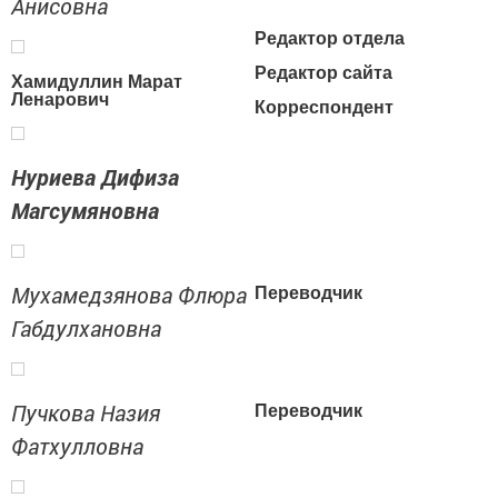
Анисовна
Редактор отдела
Редактор сайта
Хамидуллин Марат
Ленарович
Корреспондент
Нуриева Дифиза
Магсумяновна
Мухамедзянова Флюра
Переводчик
Габдулхановна
Пучкова Назия
Переводчик
Фатхулловна