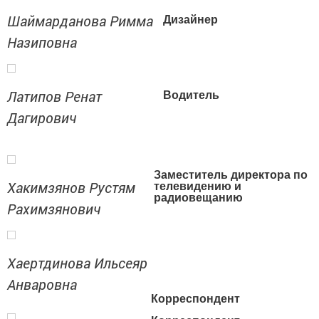
Шаймарданова Римма
Дизайнер
Назиповна
Латипов Ренат
Водитель
Дагирович
Заместитель директора по
Хакимзянов Рустям
телевидению и
радиовещанию
Рахимзянович
Хаертдинова Ильсеяр
Анваровна
Корреспондент