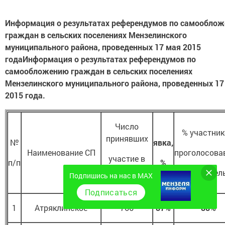
Информация о результатах референдумов по самообло
граждан в сельских поселениях Мензелинского
муниципального района, проведенных 17 мая 2015
года
Информация о результатах референдумов по
самообложению граждан в сельских поселениях
Мензелинского муниципального района, проведенных 17
2015 года.
Число
% участник
принявших
№
явка,
Наименование СП
проголосова
участие в
п/п
%
положител
Подпишись на нас в MAX
референдуме
Подписаться
1
Атряклинское
766
87%
88%