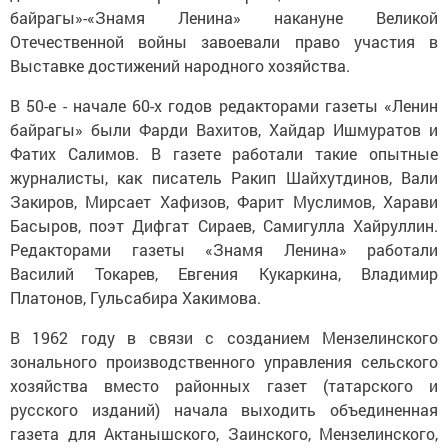
байрагы»-«Знамя Ленина» накануне Великой
Отечественной войны завоевали право участия в
Выставке достижений народного хозяйства.
В 50-е - начале 60-х годов редакторами газеты «Ленин
байрагы» были Фарди Вахитов, Хайдар Ишмуратов и
Фатих Салимов. В газете работали такие опытные
журналисты, как писатель Ракип Шайхутдинов, Вали
Закиров, Мирсает Хафизов, Фарит Муслимов, Харави
Басыров, поэт Дифгат Сираев, Самигулла Хайруллин.
Редакторами газеты «Знамя Ленина» работали
Василий Токарев, Евгения Кукаркина, Владимир
Платонов, Гульсабира Хакимова.
В 1962 году в связи с созданием Мензелинского
зонального производственного управления сельского
хозяйства вместо районных газет (татарского и
русского изданий) начала выходить объединенная
газета для Актанышского, Заинского, Мензелинского,