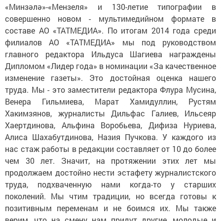
«Минзәлә»-«Мензеля» и 130-летие типографии в
совершенно новом - мультимедийном формате в
составе АО «ТАТМЕДИА». По итогам 2014 года среди
филиалов АО «ТАТМЕДИА» мы под руководством
главного редактора Ильдуса Шагиева награждены
Дипломом «Лидер года» в номинации «За качественное
изменение газеты». Это достойная оценка нашего
труда. Мы - это заместители редактора Флура Мусина,
Венера Гильмиева, Марат Хамидуллин, Рустям
Хакимзянов, журналисты Дильфас Галиев, Ильсеяр
Хаертдинова, Альфина Воробьева, Дифиза Нуриева,
Алиса Шахабутдинова, Назия Пучкова. У каждого из
нас стаж работы в редакции составляет от 10 до более
чем 30 лет. Значит, на протяжении этих лет мы
продолжаем достойно нести эстафету журналистского
труда, подхваченную нами когда-то у старших
поколений. Мы чтим традиции, но всегда готовы к
позитивным переменам и не боимся их. Мы также
верим, что на смену нам придут другие, молодые и