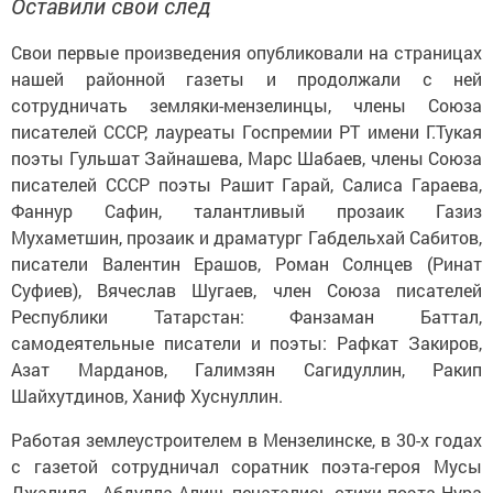
Оставили свой след
Свои первые произведения опубликовали на страницах
нашей районной газеты и продолжали с ней
сотрудничать земляки-мензелинцы, члены Союза
писателей СССР, лауреаты Госпремии РТ имени Г.Тукая
поэты Гульшат Зайнашева, Марс Шабаев, члены Союза
писателей СССР поэты Рашит Гарай, Салиса Гараева,
Фаннур Сафин, талантливый прозаик Газиз
Мухаметшин, прозаик и драматург Габдельхай Сабитов,
писатели Валентин Ерашов, Роман Солнцев (Ринат
Суфиев), Вячеслав Шугаев, член Союза писателей
Республики Татарстан: Фанзаман Баттал,
самодеятельные писатели и поэты: Рафкат Закиров,
Азат Марданов, Галимзян Сагидуллин, Ракип
Шайхутдинов, Ханиф Хуснуллин.
Работая землеустроителем в Мензелинске, в 30-х годах
с газетой сотрудничал соратник поэта-героя Мусы
Джалиля - Абдулла Алиш, печатались стихи поэта Нура