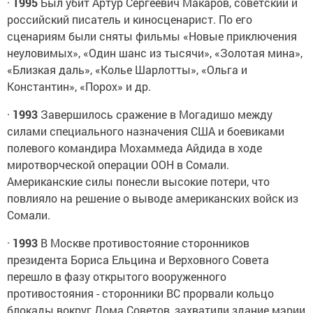
·
1995
Был убит Артур Сергеевич Макаров, советский и
российский писатель и киносценарист. По его
сценариям были сняты фильмы «Новые приключения
неуловимых», «Один шанс из тысячи», «Золотая мина»,
«Близкая даль», «Колье Шарлотты», «Ольга и
Константин», «Порох» и др.
·
1993
Завершилось сражение в Могадишо между
силами специального назначения США и боевиками
полевого командира Мохаммеда Айдида в ходе
миротворческой операции ООН в Сомали.
Американские силы понесли высокие потери, что
повлияло на решение о выводе американских войск из
Сомали.
·
1993
В Москве противостояние сторонников
президента Бориса Ельцина и Верховного Совета
перешло в фазу открытого вооруженного
противостояния - сторонники ВС прорвали кольцо
блокады вокруг Дома Советов, захватили здание мэрии