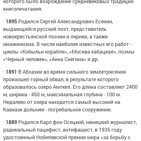
которого было возрождение средневековых традиций
книгопечатания.
·
1895
Родился Сергей Александрович Есенин,
выдающийся русский поэт, представитель
новокрестьянской поэзии и лирики, а также
имажинизма. В числе наиболее известных его работ -
циклы «Кобыльи корабли», «Москва кабацкая», поэмы
«Черный человек», «Анна Снегина» и др.
·
1891
В Абхазии во время сильного землетрясения
произошел горный обвал, в результате которого
образовалось озеро Амткел. Его длина составляет 2400
м, ширина - 450 м, максимальная глубина - 100 м.
Недалеко от озера находится самый высокий на
Кавказе дольмен - погребальное сооружение.
·
1889
Родился Карл фон Осецкий, немецкий журналист,
радикальный пацифист, антифашист, в 1935 году
удостоенный Нобелевской премии мира «за борьбу с