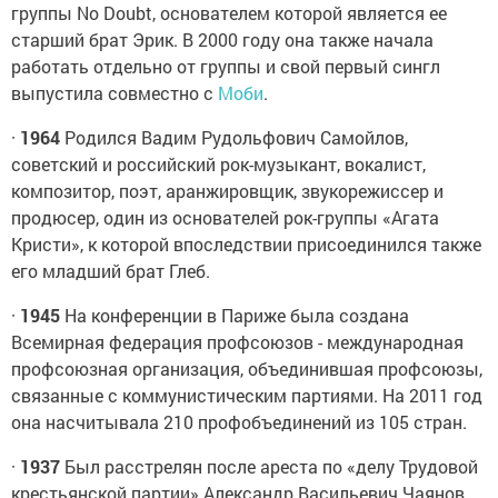
группы No Doubt, основателем которой является ее
старший брат Эрик. В 2000 году она также начала
работать отдельно от группы и свой первый сингл
выпустила совместно с
Моби
.
·
1964
Родился Вадим Рудольфович Самойлов,
советский и российский рок-музыкант, вокалист,
композитор, поэт, аранжировщик, звукорежиссер и
продюсер, один из основателей рок-группы «Агата
Кристи», к которой впоследствии присоединился также
его младший брат Глеб.
·
1945
На конференции в Париже была создана
Всемирная федерация профсоюзов - международная
профсоюзная организация, объединившая профсоюзы,
связанные с коммунистическим партиями. На 2011 год
она насчитывала 210 профобъединений из 105 стран.
·
1937
Был расстрелян после ареста по «делу Трудовой
крестьянской партии» Александр Васильевич Чаянов,