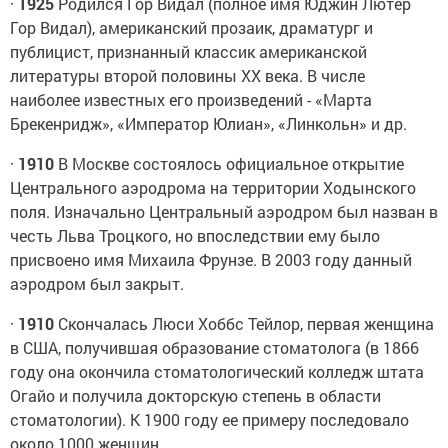
·
1925
Родился Гор Видал (полное имя Юджин Лютер
Гор Видал), американский прозаик, драматург и
публицист, признанный классик американской
литературы второй половины ХХ века. В числе
наиболее известных его произведений - «Марта
Брекенридж», «Император Юлиан», «Линкольн» и др.
·
1910
В Москве состоялось официальное открытие
Центрального аэродрома на территории Ходынского
поля. Изначально Центральный аэродром был назван в
честь Льва Троцкого, но впоследствии ему было
присвоено имя Михаила Фрунзе. В 2003 году данный
аэродром был закрыт.
·
1910
Скончалась Люси Хоббс Тейлор, первая женщина
в США, получившая образование стоматолога (в 1866
году она окончила стоматологический колледж штата
Огайо и получила докторскую степень в области
стоматологии). К 1900 году ее примеру последовало
около 1000 женщин.