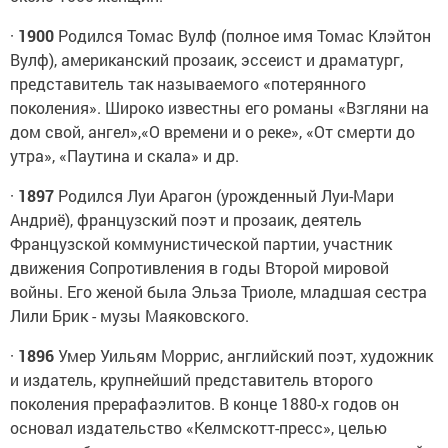
·
1900
Родился Томас Вулф (полное имя Томас Клэйтон
Вулф), американский прозаик, эссеист и драматург,
представитель так называемого «потерянного
поколения». Широко известны его романы «Взгляни на
дом свой, ангел»,«О времени и о реке», «От смерти до
утра», «Паутина и скала» и др.
·
1897
Родился Луи Арагон (урожденный Луи-Мари
Андриё), французский поэт и прозаик, деятель
Французской коммунистической партии, участник
движения Сопротивления в годы Второй мировой
войны. Его женой была Эльза Триоле, младшая сестра
Лили Брик - музы Маяковского.
·
1896
Умер Уильям Моррис, английский поэт, художник
и издатель, крупнейший представитель второго
поколения прерафаэлитов. В конце 1880-х годов он
основал издательство «Келмскотт-пресс», целью