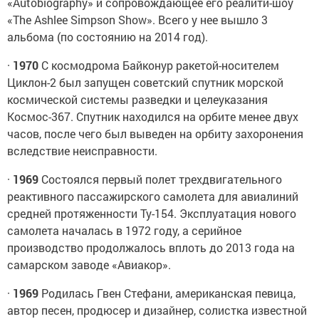
«Autobiography» и сопровождающее его реалити-шоу
«The Ashlee Simpson Show». Всего у нее вышло 3
альбома (по состоянию на 2014 год).
·
1970
С космодрома Байконур ракетой-носителем
Циклон-2 был запущен советский спутник морской
космической системы разведки и целеуказания
Космос-367. Спутник находился на орбите менее двух
часов, после чего был выведен на орбиту захоронения
вследствие неисправности.
·
1969
Состоялся первый полет трехдвигательного
реактивного пассажирского самолета для авиалиний
средней протяженности Ту-154. Эксплуатация нового
самолета началась в 1972 году, а серийное
производство продолжалось вплоть до 2013 года на
самарском заводе «Авиакор».
·
1969
Родилась Гвен Стефани, американская певица,
автор песен, продюсер и дизайнер, солистка известной