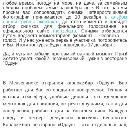
любое время, погоду, на море, на даче, за семейным
обедом, вообщем самые разнообразные. В этот раз мы
просим вас сопровождать снимки четверостишьями!
Фотографии принимаются до 10 декабря
в альбом
нашей группы вконтакте
, до этого момента и пройдет
отбор снимков для финального голосования на
официальном сайте
menzela.ru
. Снимки отбираются
путем подсчета комментариев (коммент 1 человека - 1
голос). И у нас уже есть первые участники, поторопитесь
и Вы! Итоги конкурса будут подведены 17 декабря.
Да, и чуть не забыли про самый важный момент! Приз!
Хотите узнать какой? Незабываемый - ужин в ресторане
"Одзун"!
В Мензелинске открылся караоке-бар «Одзун». Бар
работает для Вас со среды по воскресенье. Теплая и
уютная атмосфера, удобные диваны - это идеальное
место как для свиданий, встреч с друзьями, так и для
завершения рабочего дня за бокалом вина. Каждую
среду и четверг девушкам коктейль бесплатно.
Караоке-бар ресторана «Одзун» - это отдельный зал,