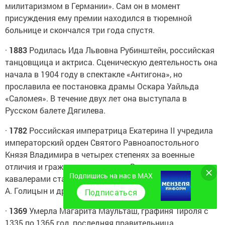
милитаризмом в Германии». Сам он в момент
присуждения ему премии находился в тюремной
больнице и скончался три года спустя.
·
1883
Родилась Ида Львовна Рубинштейн, российская
танцовщица и актриса. Сценическую деятельность она
начала в 1904 году в спектакле «Антигона», но
прославила ее постановка драмы Оскара Уайльда
«Саломея». В течение двух лет она выступала в
Русском балете Дягилева.
·
1782
Российская императрица Екатерина II учредила
императорский орден Святого Равноапостольного
Князя Владимира в четырех степенях за военные
отличия и гражданские заслуги. В день учреждения его
Подпишись на нас в MAX
кавалерами стали 11 человек, в том числе Г. Потёмкин,
А. Голицын и др.
Подписаться
·
1369
Умерла Магарита Маульташ, графиня Тироля с
1335 по 1365 год, последняя правительница