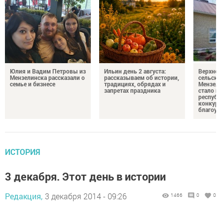
Юлия и Вадим Петровы из
Ильин день 2 августа:
Верхне
Мензелинска рассказали о
рассказываем об истории,
сельско
семье и бизнесе
традициях, обрядах и
Мензели
запретах праздника
стало п
республ
конкурс
благоус
ИСТОРИЯ
3 декабря. Этот день в истории
Редакция,
3 декабря 2014 - 09:26
1466
0
0