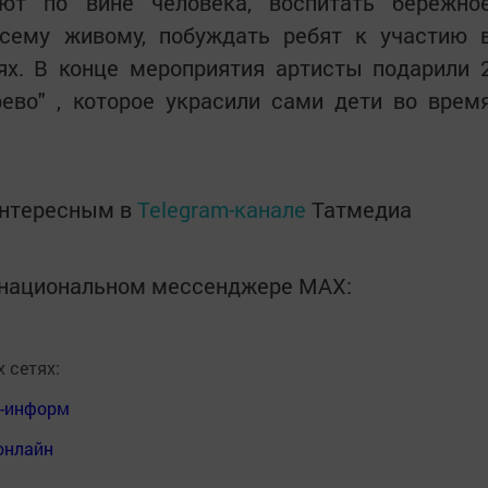
ают по вине человека, воспитать бережно
сему живому, побуждать ребят к участию 
ях. В конце мероприятия артисты подарили 
ево" , которое украсили сами дети во врем
интересным в
Telegram-канале
Татмедиа
в национальном мессенджере MАХ:
 сетях:
я-информ
онлайн