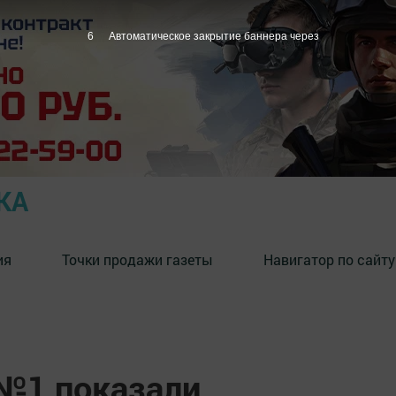
5
Автоматическое закрытие баннера через
КА
ия
Точки продажи газеты
Навигатор по сайту
№1 показали