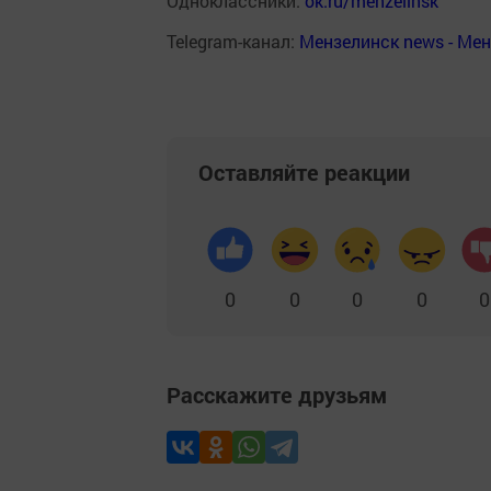
Одноклассники:
ok.ru/menzelinsk
Telegram-канал:
Мензелинск news - Ме
Оставляйте реакции
0
0
0
0
0
Расскажите друзьям