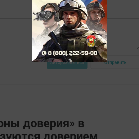
Отправить
Авторизоваться
оны доверия» в
ьзуются доверием