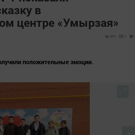
казку в
ом центре «Умырзая»
863
0
получили положительные эмоции.
❯