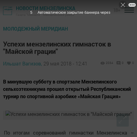
НОВОСТИ МЕНЗЕЛИНСКА
18+
4
Автоматическое закрытие баннера через
Газета "Мензеля" - Мензелинский район
МОЛОДЕЖНЫЙ МЕРИДИАН
Успехи мензелинских гимнасток в
"Майской грации"
Ильшат Вагизов,
29 мая 2018 - 12:41
2034
0
0
В минувшую субботу в спортзале Мензелинского
сельхозтехникума прошел открытый Республиканский
турнир по спортивной аэробике «Майская Грация»
По итогам соревнований гимнастки Мензелинска –