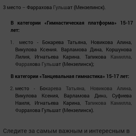
3 место
–
Фаррахова
Гульш
ат (Мензелинск).
В категории «Гимнастическая платформа» 15-17
лет:
место - Бокарева Татьяна, Новикова Алина,
Викулова Ксения. Варламова Дина, Коршунова
Лилия, Игнатьева Карина. Тапикова
Камилла,
Фарра
хов
а Гульш
ат (Мензелинск);
В категории «Танцевальная гимнастика» 15-17 лет:
место - Бо
карева Татьяна, Новикова Алина,
Викулова Ксения, Варламова Дин
а
, Суфиева
Наиля, Игнатьева Карина
,
Т
апикова Камилла,
Фа
ррахова Гульшат (Мензелинск).
Следите за самым важным и интересным в