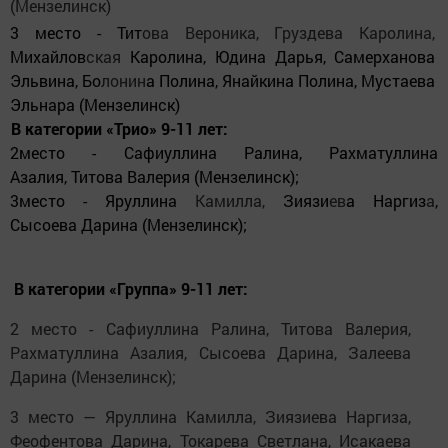
(Мензелинск)
3 место - Тит
ова Вероника, Груздева Каролина,
Михайлов
ская
Каролина, Юдина Дарья, Самерханова
Эльвина, Бо
лонин
а Полина, Янайкина Полина, Мустаева
Эльнара (Мензелинск)
В категории «Трио» 9-11 лет:
2место - Сафиуллина Ралина, Рахматуллина
Азалия, Титова Валерия (Мензелинск);
3место - Яруллина
Камилла,
Зиязи
ев
а Наргиз
а
,
Сысоева Дарина (Мензелинск);
В категории «Группа» 9-11 лет:
2 место - Сафиуллина Ралина, Титова Валерия,
Рахматуллина Азалия, Сысоева Дарина, Залеева
Дарина (Мензелинск);
3 место — Яруллина Камилла, Зиязиева Наргиза,
Феофентова
Дарина
, Токарева Светлана, Исакаева