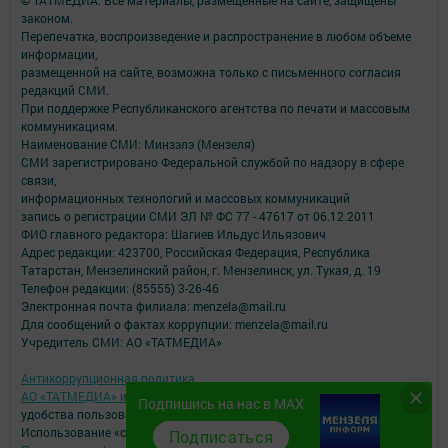
© ТАТМЕДИА. Все материалы, размещенные на сайте, защищены
законом.
Перепечатка, воспроизведение и распространение в любом объеме
информации,
размещенной на сайте, возможна только с письменного согласия
редакций СМИ.
При поддержке Республиканского агентства по печати и массовым
коммуникациям.
Наименование СМИ: Минзэлэ (Мензеля)
СМИ зарегистрировано Федеральной службой по надзору в сфере
связи,
информационных технологий и массовых коммуникаций
запись о регистрации СМИ ЭЛ № ФС 77 - 47617 от 06.12.2011
ФИО главного редактора: Шагиев Ильдус Ильязович
Адрес редакции: 423700, Российская Федерация, Республика
Татарстан, Мензелинский район, г. Мензелинск, ул. Тукая, д. 19
Телефон редакции: (85555) 3-26-46
Электронная почта филиала: menzela@mail.ru
Для сообщений о фактах коррупции: menzela@mail.ru
Учредитель СМИ: АО «ТАТМЕДИА»
Антикоррупционная политика
АО «ТАТМЕДИА» использует «cookie»
для персонализации сервисов и
Подпишись на нас в MAX
удобства пользователей сайтом.
Использование «cookie» можно отменить в настройках браузера.
Подписаться