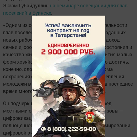
Экзам Губайдуллин
на семинаре-совещании для глав
поселений в Буинске
.
«Одним из основных критериев оценки деятельности
глав поселений должно быть количество созданных
новых рабочих мест. Это, в конечном итоге, доход
семьи и, соответственно, повышение благосостояния и
качества жизни каждого жителя. А без развития малых
форм хозяйствования, малого бизнеса этого достичь,
конечно, сложно. И самое главное – это форма
сохранения села, сельского населения, закрепления
молодежи в сельской местности, о чем мы в последнее
время много говорим», – сказал докладчик.
Он подчеркнул, что в современном мире перед
местными органами власти стоят новые вызовы –
цифровизация местного самоуправления и
полноценное муниципальное участие в формировании
цифровой экономики.