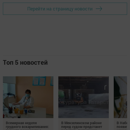
Перейти на страницу новости
Топ 5 новостей
Всемирная неделя
В Мензелинском районе
В Набе
грудного вскармливания:
перед судом предстанет
появитс