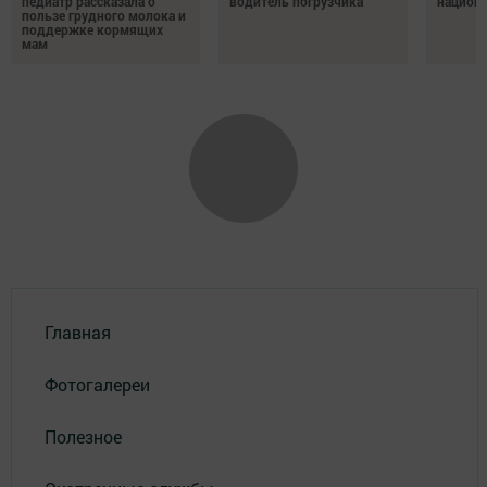
педиатр рассказала о
водитель погрузчика
национ
пользе грудного молока и
поддержке кормящих
мам
Главная
Фотогалереи
Полезное