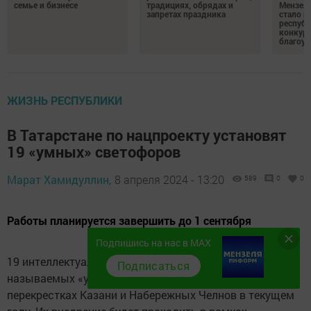
семье и бизнесе
традициях, обрядах и
Мензели
запретах праздника
стало п
республ
конкурс
благоус
ЖИЗНЬ РЕСПУБЛИКИ
В Татарстане по нацпроекту установят
19 «умных» светофоров
Марат Хамидуллин,
8 апреля 2024 - 13:20
589
0
0
Работы планируется завершить до 1 сентября
Подпишись на нас в MAX
19 интеллектуальных транспортных систем (ИТС), так
Подписаться
называемых «умных» светофоров, появится на
перекрестках Казани и Набережных Челнов в текущем