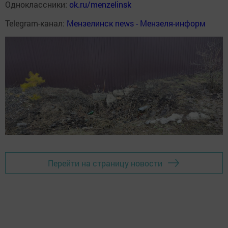
Одноклассники:
ok.ru/menzelinsk
Telegram-канал:
Мензелинск news - Мензеля-информ
Перейти на страницу новости