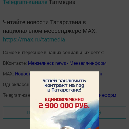
Telegram-канале
Татмедиа
Читайте новости Татарстана в
национальном мессенджере MАХ:
https://max.ru/tatmedia
Самое интересное в наших социальных сетях:
ВКонтакте:
Мензелинск news - Мензеля-информ
MAX:
Новости Мензелинска - Мензеля онлайн
Одноклассники:
ok.ru/menzelinsk
Telegram-канал:
Мензелинск news - Мензеля-информ
Перейти на страницу новости