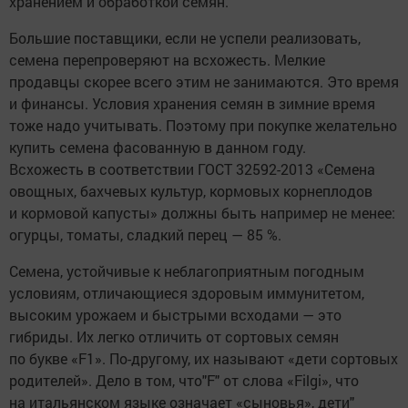
хранением и обработкой семян.
Большие поставщики, если не успели реализовать,
семена перепроверяют на всхожесть. Мелкие
продавцы скорее всего этим не занимаются. Это время
и финансы. Условия хранения семян в зимние время
тоже надо учитывать. Поэтому при покупке желательно
купить семена фасованную в данном году.
Всхожесть в соответствии ГОСТ 32592-2013 «Семена
овощных, бахчевых культур, кормовых корнеплодов
и кормовой капусты» должны быть например не менее:
огурцы, томаты, сладкий перец — 85 %.
Семена, устойчивые к неблагоприятным погодным
условиям, отличающиеся здоровым иммунитетом,
высоким урожаем и быстрыми всходами — это
гибриды. Их легко отличить от сортовых семян
по букве «F1». По-другому, их называют «дети сортовых
родителей». Дело в том, что"F" от слова «Filgi», что
на итальянском языке означает «сыновья», дети"