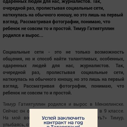
одаренных людей для нас, журналистов. Так,
очередной раз, пролистывая социальные сети,
наткнулась на обычного юношу, но это лишь на первый
взгляд. Рассматривая фотографии, понимаю, что
ребенок не совсем то и простой. Тимур Гатиятуллин
родился и вырос...
Социальные сети - это не только возможность
общения, но и способ найти талантливых, особенных,
одаренных людей для нас, журналистов. Так,
очередной раз, пролистывая социальные сети,
наткнулась на обычного юношу, но это лишь на первый
взгляд. Рассматривая фотографии, понимаю, что
ребенок не совсем то и простой.
Тимур Гатиятуллин родился и вырос в Мензелинске.
Сейчас он обучается в средней школе №1 в 9 классе.
На мой вопрос «кем ты мечтаешь стать?» Тимур,
улыбаясь, ответил: