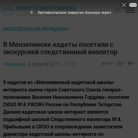
НОВОСТИ МЕНЗЕЛИНСКА
18+
4
Автоматическое закрытие баннера через
Газета "Мензеля" - Мензелинский район
МОЛОДЕЖНЫЙ МЕРИДИАН
В Мензелинске кадеты посетили с
экскурсией следственный изолятор
Редакция,
9 апреля 2015 - 12:27
1881
0
0
9 кадетов из «Мензелинской кадетской школы-
интерната имени героя Советского Союза генерал-
полковника Василия Николаевича Гордова» посетили
СИЗО №4 УФСИН России по Республике Татарстан.
Данная кадетская школа-интернат является
подшефной школой Следственного изолятора №4.
Прибывшие в СИЗО в сопровождении заместителя
директора кадетской школы-интерната по