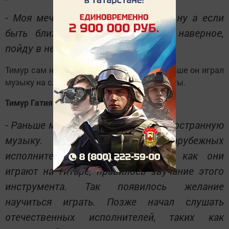
- Моя мечта стать рок-гитаристом, ну а если
быть ближе к реальности, то я, наверное,
пойду в нефтяники.
Тимур сам научился играть на гитаре. Раньше он играл
музыку на слух, сейчас же он осваивает ноты.
Тимур Гатиятуллин:
- Раньше мне нравилось слушать иностранную
музыку. Я смотрел на зарубежных
исполнителей, и мне нравилось, как они
играют на гитаре, нравилось звучание этого
инструмента. Так появилось желание
научиться играть. Позже начал слушать
отечественных исполнителей, таких как