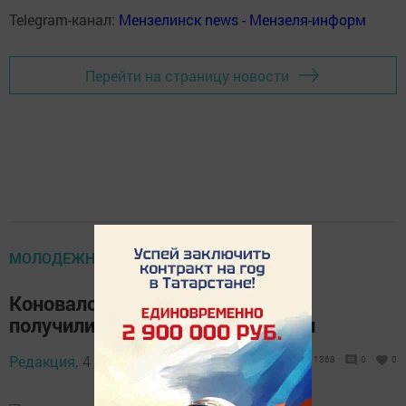
Telegram-канал:
Мензелинск news - Мензеля-информ
Перейти на страницу новости
МОЛОДЕЖНЫЙ МЕРИДИАН
Коноваловские ударники учебы
получили неожиданные подарки
Редакция,
4 января 2016 - 07:31
1368
0
0