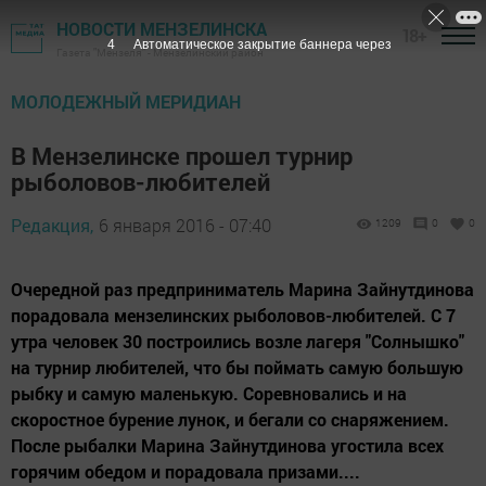
НОВОСТИ МЕНЗЕЛИНСКА
18+
3
Автоматическое закрытие баннера через
Газета "Мензеля" - Мензелинский район
МОЛОДЕЖНЫЙ МЕРИДИАН
В Мензелинске прошел турнир
рыболовов-любителей
Редакция,
6 января 2016 - 07:40
1209
0
0
Очередной раз предприниматель Марина Зайнутдинова
порадовала мензелинских рыболовов-любителей. С 7
утра человек 30 построились возле лагеря "Солнышко"
на турнир любителей, что бы поймать самую большую
рыбку и самую маленькую. Соревновались и на
скоростное бурение лунок, и бегали со снаряжением.
После рыбалки Марина Зайнутдинова угостила всех
горячим обедом и порадовала призами....