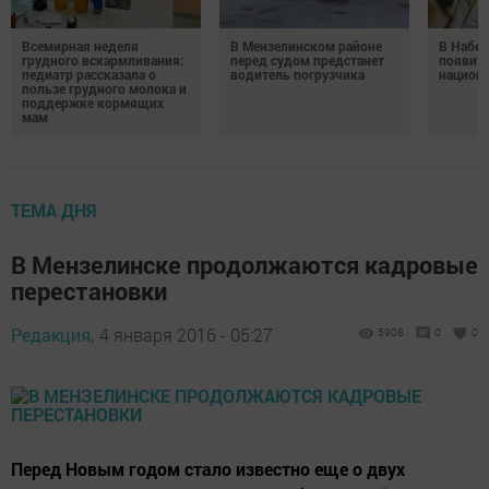
Всемирная неделя
В Мензелинском районе
В Набе
грудного вскармливания:
перед судом предстанет
появитс
педиатр рассказала о
водитель погрузчика
национ
пользе грудного молока и
поддержке кормящих
мам
ТЕМА ДНЯ
В Мензелинске продолжаются кадровые
перестановки
Редакция,
4 января 2016 - 05:27
5908
0
0
Перед Новым годом стало известно еще о двух