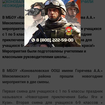
В МБОУ «Коноваловская ООШ имени Горячева А.А.»
Мензелинского района прошли новогодние
мероприятия в две смены. Первая смена для учащихся
с 1 по 5 классы праздник назывался «Новогодние
приключения Бабы Яги и Кузи». Вторая смена для
учащихся 6-9 классов « Здравствуй, елочка краса!»
Мероприятия были подготовлены учителями и
классными руководителями школы...
В МБОУ «Коноваловская ООШ имени Горячева А.А.»
Мензелинского района прошли новогодние
мероприятия в две смены.
Первая смена для учащихся с 1 по 5 классы праздник
назывался «Новогодние приключения Бабы Яги и
Кузи». Вторая смена для учащихся 6-9 классов «