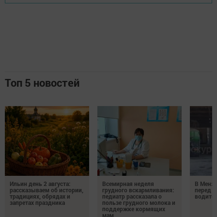
Топ 5 новостей
Ильин день 2 августа:
Всемирная неделя
В Менз
рассказываем об истории,
грудного вскармливания:
перед с
традициях, обрядах и
педиатр рассказала о
водител
запретах праздника
пользе грудного молока и
поддержке кормящих
мам