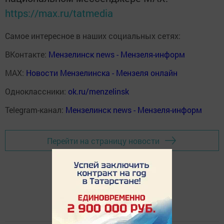
https://max.ru/tatmedia
Самое интересное в наших социальных сетях:
ВКонтакте:
Мензелинск news - Мензеля-информ
MAX:
Новости Мензелинска - Мензеля онлайн
Одноклассники:
ok.ru/menzelinsk
Telegram-канал:
Мензелинск news - Мензеля-информ
Перейти на страницу новости