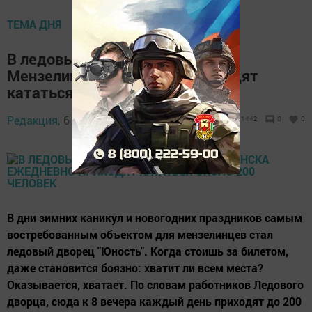
ТЕМА ДНЯ
В ледовый дворец "Юность"
Мензелинска ежедневно приходят
кататься около 200 человек
Редакция,
6 января 2016 - 10:40
1442
0
0
В дни зимних каникул и новогодних праздников самым
востребованным объектом для мензелинцев стал
ледовый дворец "Юность". Когда стоишь за билетом,
даже становится боязно: хватит ли всем места?
Оказывается, хватает. По словам работников Ледового
дворца, сюда к 8 вечера каждый день приходят до 200