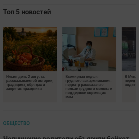
Топ 5 новостей
Ильин день 2 августа:
Всемирная неделя
В Менз
рассказываем об истории,
грудного вскармливания:
перед с
традициях, обрядах и
педиатр рассказала о
водител
запретах праздника
пользе грудного молока и
поддержке кормящих
мам
ОБЩЕСТВО
Челнинские водители объявили бойкот