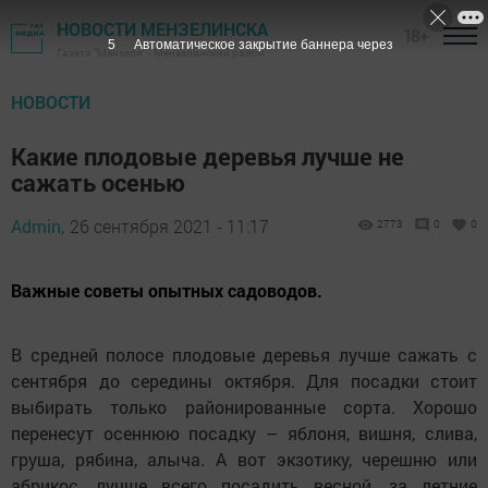
НОВОСТИ МЕНЗЕЛИНСКА
18+
4
Автоматическое закрытие баннера через
Газета "Мензеля" - Мензелинский район
НОВОСТИ
Какие плодовые деревья лучше не
сажать осенью
Admin,
26 сентября 2021 - 11:17
2773
0
0
Важные советы опытных садоводов.
В средней полосе плодовые деревья лучше сажать с
сентября до середины октября. Для посадки стоит
выбирать только районированные сорта. Хорошо
перенесут осеннюю посадку – яблоня, вишня, слива,
груша, рябина, алыча. А вот экзотику, черешню или
абрикос, лучше всего посадить весной, за летние