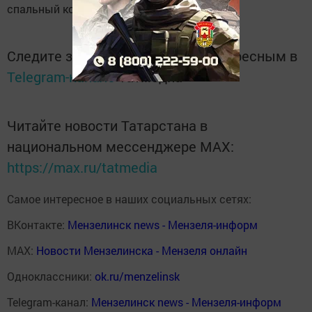
спальный корпус, — сообщила она.
Следите за самым важным и интересным в
Telegram-канале
Татмедиа
Читайте новости Татарстана в
национальном мессенджере MАХ:
https://max.ru/tatmedia
Самое интересное в наших социальных сетях:
ВКонтакте:
Мензелинск news - Мензеля-информ
MAX:
Новости Мензелинска - Мензеля онлайн
Одноклассники:
ok.ru/menzelinsk
Telegram-канал:
Мензелинск news - Мензеля-информ