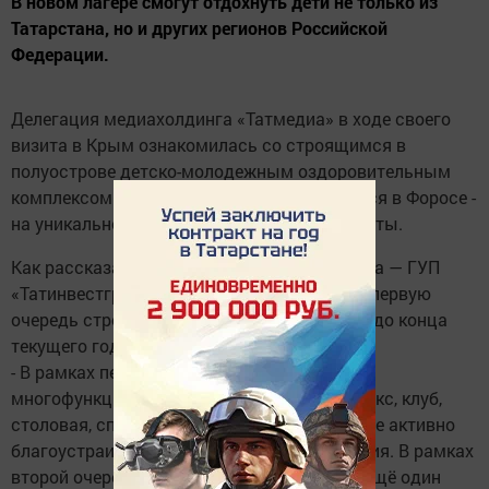
В новом лагере смогут отдохнуть дети не только из
Татарстана, но и других регионов Российской
Федерации.
Делегация медиахолдинга «Татмедиа» в ходе своего
визита в Крым ознакомилась со строящимся в
полуострове детско-молодежным оздоровительным
комплексом «Ак Барс» Объект расположился в Форосе -
на уникальном ландшафтом парке возле Ялты.
Как рассказала представитель застройщика — ГУП
«Татинвестгражданпроект» Кира Маслова, первую
очередь строительства планируется сдать до конца
текущего года, вторую — к июню 2022-го.
- В рамках первой очереди возведены
многофункциональный спортивный комплекс, клуб,
столовая, спальный корпус для детей. Также активно
благоустраивается прилегающая территория. В рамках
второй очереди будет построен бассейн и ещё один