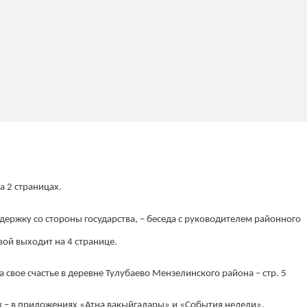
а 2 страницах.
держку со стороны государства, – беседа с руководителем районного
ой выходит на 4 странице.
свое счастье в деревне Тулубаево Мензелинского района – стр. 5
ок – в приложениях «Атна вакыйгалары» и «События недели».