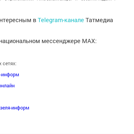
интересным в
Telegram-канале
Татмедиа
в национальном мессенджере MАХ:
 сетях:
я-информ
онлайн
нзеля-информ