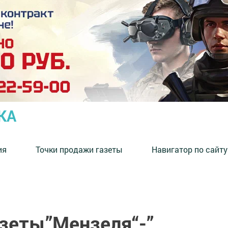
КА
ия
Точки продажи газеты
Навигатор по сайту
азеты”Мензеля“-”