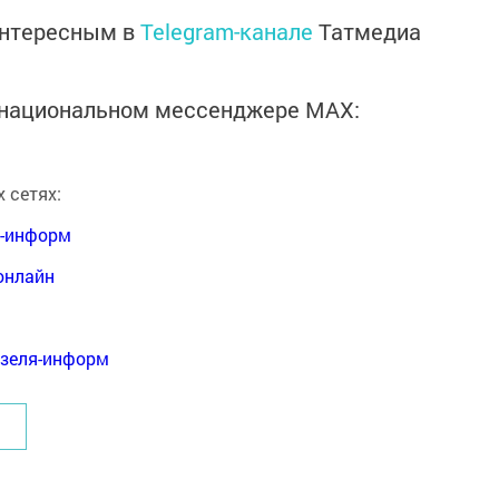
интересным в
Telegram-канале
Татмедиа
в национальном мессенджере MАХ:
 сетях:
я-информ
онлайн
нзеля-информ