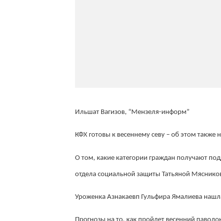
Ильшат Вагизов, “Мензеля-информ”
КФХ готовы к весеннему севу – об этом также н
О том, какие категории граждан получают под
отдела социальной защиты Татьяной Мясников
Уроженка Азнакаевп Гульфира Ямалиева нашла 
Прогнозы на то, как пройдет весенний павод