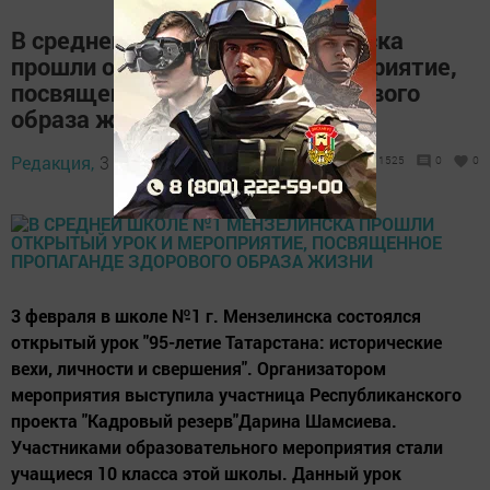
В средней школе №1 Мензелинска
прошли открытый урок и мероприятие,
посвященное пропаганде здорового
образа жизни
Редакция,
3 февраля 2016 - 13:05
1525
0
0
3 февраля в школе №1 г. Мензелинска состоялся
открытый урок "95-летие Татарстана: исторические
вехи, личности и свершения". Организатором
мероприятия выступила участница Республиканского
проекта "Кадровый резерв"Дарина Шамсиева.
Участниками образовательного мероприятия стали
учащиеся 10 класса этой школы. Данный урок