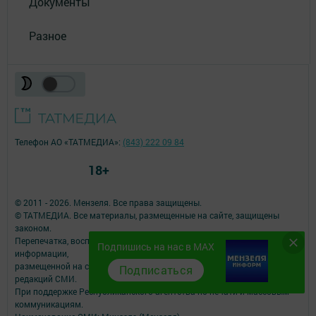
Документы
Разное
Телефон АО «ТАТМЕДИА»:
(843) 222 09 84
18+
© 2011 - 2026. Мензеля. Все права защищены.
© ТАТМЕДИА. Все материалы, размещенные на сайте, защищены
законом.
Перепечатка, воспроизведение и распространение в любом объеме
Подпишись на нас в MAX
информации,
размещенной на сайте, возможна только с письменного согласия
Подписаться
редакций СМИ.
При поддержке Республиканского агентства по печати и массовым
коммуникациям.