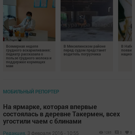
Всемирная неделя
В Мензелинском районе
В Набе
грудного вскармливания:
перед судом предстанет
появитс
педиатр рассказала о
водитель погрузчика
национ
пользе грудного молока и
поддержке кормящих
мам
МОБИЛЬНЫЙ РЕПОРТЕР
На ярмарке, которая впервые
состоялась в деревне Такермен, всех
угостили чаем с блинами
Редакция,
3 февраля 2016 - 10:55
1285
0
0