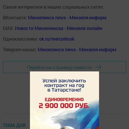
Самое интересное в наших социальных сетях:
ВКонтакте:
Мензелинск news - Мензеля-информ
MAX:
Новости Мензелинска - Мензеля онлайн
Одноклассники:
ok.ru/menzelinsk
Telegram-канал:
Мензелинск news - Мензеля-информ
Перейти на страницу новости
ТЕМА ДНЯ