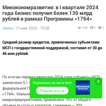
Минэкономразвития: в I квартале 2024
года бизнес получил более 130 млрд
рублей в рамках Программы «1764»
Admin,
17 мая 2024 - 15:58
1038
0
0
Средний размер кредитов, привлеченных субъектами
МСП с государственной поддержкой, составил от 30 до
46 млн рублей.
По итогам первого квартала 2024 года субъекты МСП
заключили 5,1 тыс. кредитных договоров в рамках
Подпишись на нас в MAX
федеральной Программы льготного кредитования
Подписаться
«1764». Малым бизнесом, в том числе
микропредприятиями, привлечено 70% от общего
объема льготных кредитов, средними — 30%.