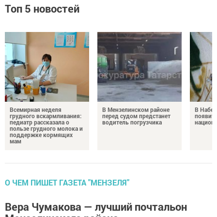
Топ 5 новостей
Всемирная неделя
В Мензелинском районе
В Набе
грудного вскармливания:
перед судом предстанет
появитс
педиатр рассказала о
водитель погрузчика
национ
пользе грудного молока и
поддержке кормящих
мам
О ЧЕМ ПИШЕТ ГАЗЕТА "МЕНЗЕЛЯ"
Вера Чумакова — лучший почтальон