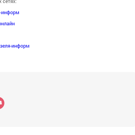
 сетях:
я-информ
онлайн
нзеля-информ