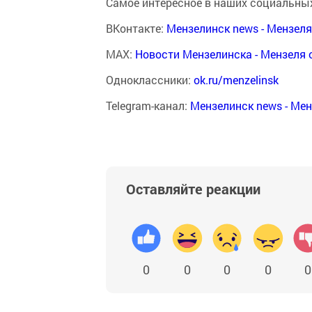
Самое интересное в наших социальных
ВКонтакте:
Мензелинск news - Мензел
MAX:
Новости Мензелинска - Мензеля 
Одноклассники:
ok.ru/menzelinsk
Telegram-канал:
Мензелинск news - Ме
Оставляйте реакции
0
0
0
0
0