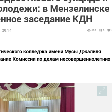
олодежи: в Мензелинске
нное заседание КДН
- 09:14
620
0
огического колледжа имени Мусы Джалиля
дание Комиссии по делам несовершеннолетних