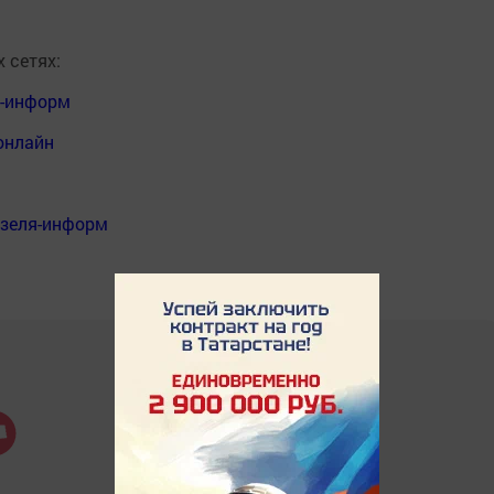
 сетях:
я-информ
онлайн
нзеля-информ