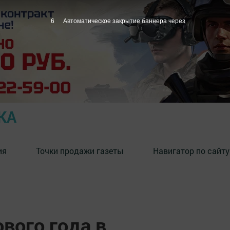
5
Автоматическое закрытие баннера через
КА
ия
Точки продажи газеты
Навигатор по сайту
вого года в