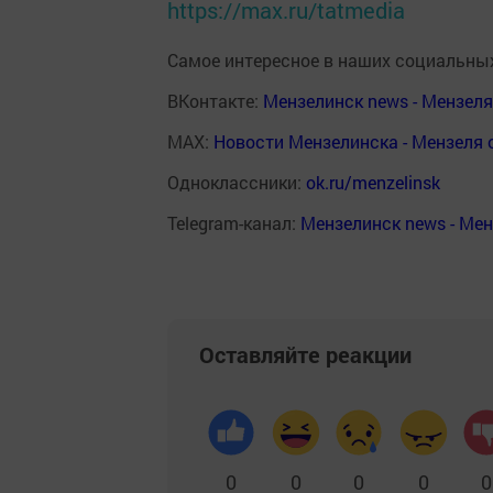
https://max.ru/tatmedia
Самое интересное в наших социальных
ВКонтакте:
Мензелинск news - Мензел
MAX:
Новости Мензелинска - Мензеля 
Одноклассники:
ok.ru/menzelinsk
Telegram-канал:
Мензелинск news - Ме
Оставляйте реакции
0
0
0
0
0