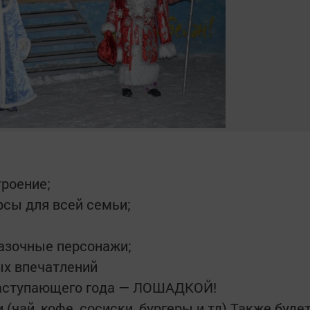
троение;
сы для всей семьи;
азочные персонажи;
ых впечатлений
наступающего года — ЛОШАДКОЙ!
 (чай, кофе, сосиски, бургеры и тд) Также буде