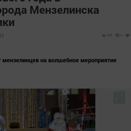
орода Мензелинска
ики
43
455
0
 мензелинцев на волшебное мероприятие