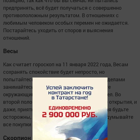
позицию, так как что бы вы сейчас ни пытались
предпринять, всё будет получаться с совершенно
противоположным результатом. В отношениях с
любимым человеком особых перемен не ожидается.
Постарайтесь уходить от споров и выяснения
отношений.
Весы
Как считает гороскоп на 11 января 2022 года, Весам
сохранять спокойствие будет непросто, но
попытайтесь это сделать. Всеми важными делами
занимайтесь самостоятельно, не позволяйте
окружающим вмешиваться в ход важных дел. Во
второй половине дня возможны важнейшие открытия, и
даже, приятные новости. С деньгами сегодня будьте
осторожны, не сорите ими, внимательно обдумывайте
все покупки и траты.
Скорпион