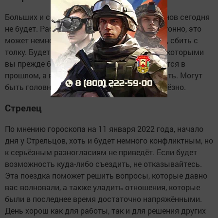
Больших и серьёзных изменений у Скорпионов сегодня
не будет. Работа будет идти плавно и монотонно, это
может немного испортить ваше настроение, сбить с
толку. Будет шанс помириться с людьми, с которыми
вы прежде были в ссоре. Все обиды останутся в
прошлом, а вам, вероятно, будет что обсудить. Могут
быть головные боли, отнеситесь к ним серьёзно.
Стрелец
По мнению гороскопа на 11 января 2022 года, начало
дня у Стрельцов, хоть и будет немного конфликтным, но
к серьёзным разногласиям не приведёт. Если будет
возможность куда-либо съездить, не отказывайтесь.
Эта поездка поможет решить вопросы, которые давно
вас волновали, а также уладить отношения, которые
были в последнее время достаточно напряжёнными.
День хорош как для работы, так и для решения других