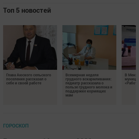
Топ 5 новостей
Глава Аюского сельского
Всемирная неделя
В Менз
поселения рассказал о
грудного вскармливания:
муници
себе и своей работе
педиатр рассказала о
«Работа
пользе грудного молока и
поддержке кормящих
мам
ГОРОСКОП