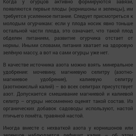
Когда у огурцов активно формируются завязи,
появляются первые плоды (корнишоны и зеленцы), им
требуется усиленное питание. Следует присмотреться к
молодым огурчикам: если у плода носик явно тоньше
остальной части плода, это означает, что такой плод
обделен питанием, развитие огурчика отстает от
нормы. Иными словами, питания хватает на здоровую
зелёную массу, а вот на сами огурцы уже нет.
В качестве источника азота можно взять минеральное
удобрение: мочевину, магниевую селитру (азотно-
магниевое удобрение), калиевую селитру
(азотнокислый калий) – во всех селитрах присутствует
азот. Допускается смешивание магниевой и калиевой
селитр – огурцы несомненно оценят такой состав. Из
органических добавок садоводы используют, настой
птичьего помёта, травяной настой.
Иногда вместе с нехваткой азота у корнишонов или
зеленцов наблюдается дефицит калия – об этом