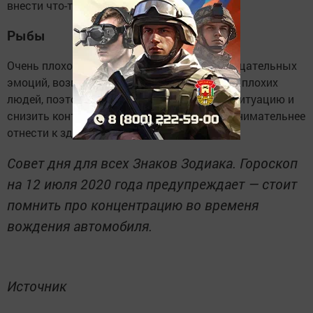
внести что-то новенькое.
Рыбы
Очень плохой день у Рыб. Будет много отрицательных
эмоций, возможность попасть под влияние плохих
людей, поэтому лучше немного отпустить ситуацию и
снизить контакты с людьми. Также стоит внимательнее
отнести к здоровью.
Совет дня для всех Знаков Зодиака. Гороскоп
на 12 июля 2020 года предупреждает — стоит
помнить про концентрацию во временя
вождения автомобиля.
Источник