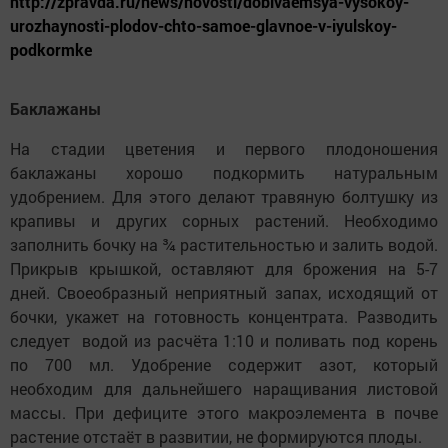
http://zpravda.ru/news/novosti/dobivaemsya-vysokoy-
urozhaynosti-plodov-chto-samoe-glavnoe-v-iyulskoy-
podkormke
Баклажаны
На стадии цветения и первого плодоношения
баклажаны хорошо подкормить натуральным
удобрением. Для этого делают травяную болтушку из
крапивы и других сорных растений. Необходимо
заполнить бочку на ¾ растительностью и залить водой.
Прикрыв крышкой, оставляют для брожения на 5-7
дней. Своеобразный неприятный запах, исходящий от
бочки, укажет на готовность концентрата. Разводить
следует водой из расчёта 1:10 и поливать под корень
по 700 мл. Удобрение содержит азот, который
необходим для дальнейшего наращивания листовой
массы. При дефиците этого макроэлемента в почве
растение отстаёт в развитии, не формируются плоды.