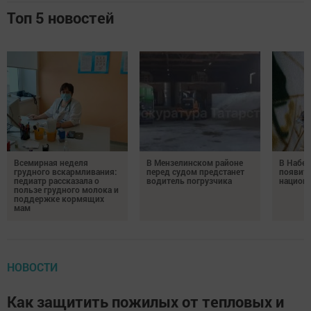
Топ 5 новостей
Всемирная неделя
В Мензелинском районе
В Набе
грудного вскармливания:
перед судом предстанет
появитс
педиатр рассказала о
водитель погрузчика
национ
пользе грудного молока и
поддержке кормящих
мам
НОВОСТИ
Как защитить пожилых от тепловых и