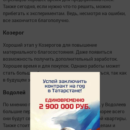
Также сегодня, если нужно что-то решить, можно
прибегать к экспериментам. Ведь, несмотря на ошибки,
все закончится благополучно.
Козерог
Хороший этап у Козерогов для повышение
материального благосостояния. Даже появиться
возможность получить дополнительный заработок.
Хорошее время и для покупок. Однако работы может
стать больше обычного, не стоит отказываться, так как
в будущем это принесет хорошие плоды.
Водолей
По мнению гороскопа на 12 июля 2020 года, у Водолеев
большие перемены в личных отношениях, скорее всего
они будут связаны с переездом или покупкой квартиры.
Также стоит уделить внимание домашним делам и