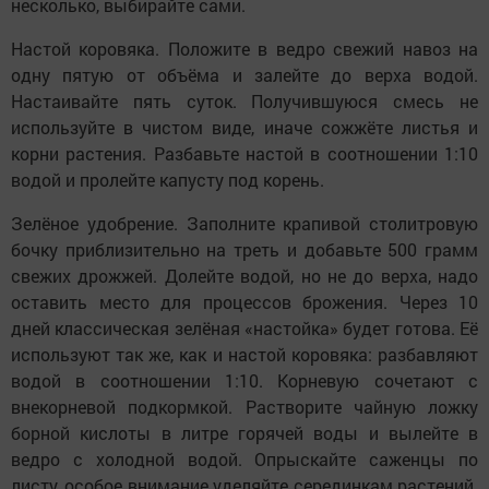
несколько, выбирайте сами.
Настой коровяка. Положите в ведро свежий навоз на
одну пятую от объёма и залейте до верха водой.
Настаивайте пять суток. Получившуюся смесь не
используйте в чистом виде, иначе сожжёте листья и
корни растения. Разбавьте настой в соотношении 1:10
водой и пролейте капусту под корень.
Зелёное удобрение. Заполните крапивой столитровую
бочку приблизительно на треть и добавьте 500 грамм
свежих дрожжей. Долейте водой, но не до верха, надо
оставить место для процессов брожения. Через 10
дней классическая зелёная «настойка» будет готова. Её
используют так же, как и настой коровяка: разбавляют
водой в соотношении 1:10. Корневую сочетают с
внекорневой подкормкой. Растворите чайную ложку
борной кислоты в литре горячей воды и вылейте в
ведро с холодной водой. Опрыскайте саженцы по
листу, особое внимание уделяйте серединкам растений.