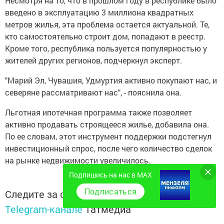
Несмотря на то, что в прошлом году в республике было
введено в эксплуатацию 3 миллиона квадратных
метров жилья, эта проблема остается актуальной. Те,
кто самостоятельно строит дом, попадают в реестр.
Кроме того, республика пользуется популярностью у
жителей других регионов, подчеркнул эксперт.
"Марий Эл, Чувашия, Удмуртия активно покупают нас, и
северяне рассматривают нас", - пояснила она.
Льготная ипотечная программа также позволяет
активно продавать строящееся жилье, добавила она.
По ее словам, этот инструмент поддержки подстегнул
инвестиционный спрос, после чего количество сделок
на рынке недвижимости увеличилось.
Подпишись на нас в MAX
Подписаться
Следите за самым важным и интересным в
Telegram-канале
Татмедиа