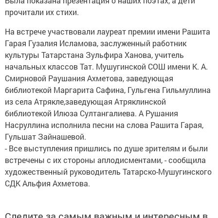
Была показана презентация о наших поэтах, а дети
прочитали их стихи.
На встрече участвовали лауреат премии имени Рашита
Гарая Гузалия Исламова, заслуженный работник
культуры Татарстана Зульфира Ханова, учитель
начальных классов Тат. Мушугинской СОШ имени К. А.
Смирновой Раушания Ахметова, заведующая
библиотекой Маргарита Сафина, Гульгена Гильмуллина
из села Атрякле,заведующая Атряклинской
библиотекой Илюза Султангалиева. А Рушания
Насруллина исполнила песни на слова Рашита Гарая,
Гульшат Зайнашевой.
- Все выступления пришлись по душе зрителям и были
встречены с их стороны аплодисментами, - сообщила
художественный руководитель Татарско-Мушугинского
СДК Альфия Ахметова.
Следите за самым важным и интересным в