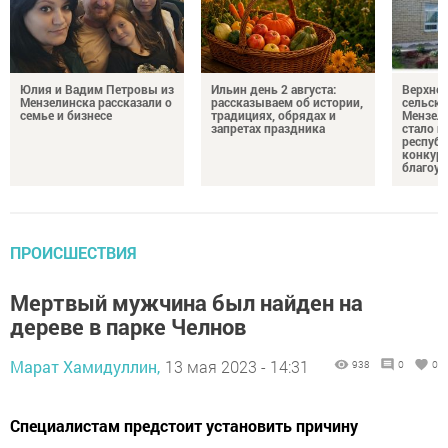
Юлия и Вадим Петровы из
Ильин день 2 августа:
Верхне
Мензелинска рассказали о
рассказываем об истории,
сельско
семье и бизнесе
традициях, обрядах и
Мензели
запретах праздника
стало п
республ
конкурс
благоус
ПРОИСШЕСТВИЯ
Мертвый мужчина был найден на
дереве в парке Челнов
Марат Хамидуллин,
13 мая 2023 - 14:31
938
0
0
Специалистам предстоит установить причину