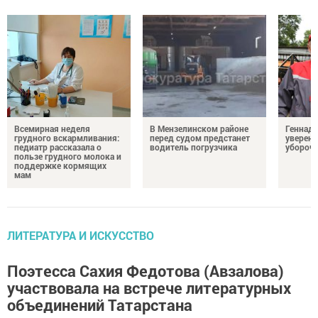
Всемирная неделя
В Мензелинском районе
Геннад
грудного вскармливания:
перед судом предстанет
уверенн
педиатр рассказала о
водитель погрузчика
убороч
пользе грудного молока и
поддержке кормящих
мам
ЛИТЕРАТУРА И ИСКУССТВО
Поэтесса Сахия Федотова (Авзалова)
участвовала на встрече литературных
объединений Татарстана