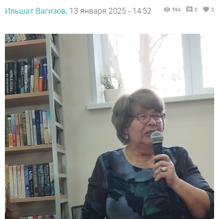
Ильшат Вагизов,
13 января 2025 - 14:52
594
0
0