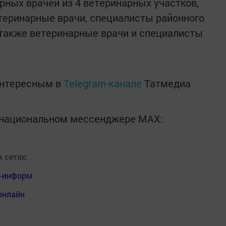
рных врачей из 4 ветеринарных участков,
етеринарные врачи, специалисты районного
 также ветеринарные врачи и специалисты
интересным в
Telegram-канале
Татмедиа
в национальном мессенджере MАХ:
 сетях:
я-информ
онлайн