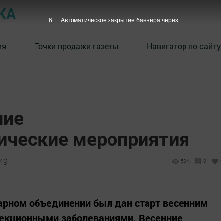
КА
5
Автоматическое закрытие баннера через
ия
Точки продажи газеты
Навигатор по сайту
ние
ические мероприятия
:49
504
0
арном объединении был дан старт весенним
фекционными заболеваниями. Весенние