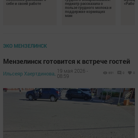
себе и своей работе
педиатр рассказала о
«Работа
пользе грудного молока и
поддержке кормящих
мам
ЭКО МЕНЗЕЛИНСК
Мензелинск готовится к встрече гостей
19 мая 2026 -
Ильсеяр Хаертдинова,
651
0
0
08:59