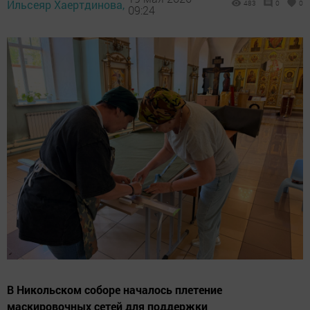
Ильсеяр Хаертдинова,
483
0
0
09:24
В Никольском соборе началось плетение
маскировочных сетей для поддержки