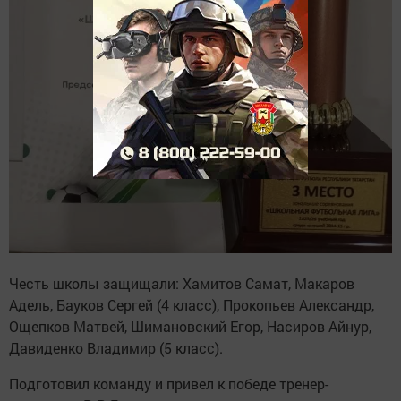
Честь школы защищали: Хамитов Самат, Макаров
Адель, Бауков Сергей (4 класс), Прокопьев Александр,
Ощепков Матвей, Шимановский Егор, Насиров Айнур,
Давиденко Владимир (5 класс).
Подготовил команду и привел к победе тренер-