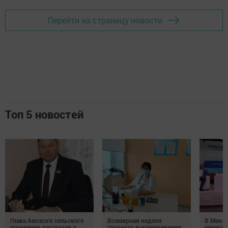
Перейти на страницу новости
Топ 5 новостей
Глава Аюского сельского
Всемирная неделя
В Менз
поселения рассказал о
грудного вскармливания:
муници