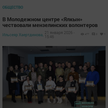
ОБЩЕСТВО
В Молодежном центре «Ялкын»
чествовали мензелинских волонтеров
21 января 2026 -
Ильсеяр Хаертдинова,
477
0
1
15:46