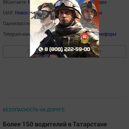
ВКонтакте:
Мензелинск news - Мензеля-информ
MAX:
Новости Мензелинска - Мензеля онлайн
Одноклассники:
ok.ru/menzelinsk
Telegram-канал:
Мензелинск news - Мензеля-информ
Перейти на страницу новости
БЕЗОПАСНОСТЬ НА ДОРОГЕ
Более 150 водителей в Татарстане