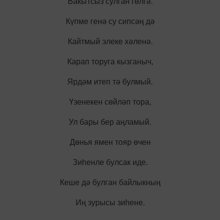
Вакытсыз сулган гөлгә.
Күпме генә су сипсәң дә
Кайтмый элеке хәленә.
Карап торуга кызганыч,
Ярдәм итеп тә булмый.
Үзенекен сөйләп тора,
Ул бары бер аңламый.
Дөнья ямен тояр өчен
Зиһенле булсак иде.
Кеше дә булган байлыкның
Иң зурысы зиһене.