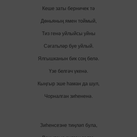
Кеше заты берничек тә
Дөньяның ямен тоймый,
Тиз генә уйлыйсы уйны
Сәгатьләр буе уйлый.
Ялгышканын бик соң белә.
Үзе белгәч үкенә.
Кыңгыр эше һаман да шул,
Чорналган зиһененә.
Зиһенсезне тиңләп була,