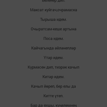
Беленер дип.
Максат куйгач,очрамаска
Тырыша идем.
Очыратсам-кеше артына
Поса идем.
Кайчагында әйләнепләр
Үтәр идем.
Күрмәсен дип, тизрәк качып
Китәр идем.
Качып йөреп, бер елы да
Китте үтеп.
Бар да яхшы, күңелемнең