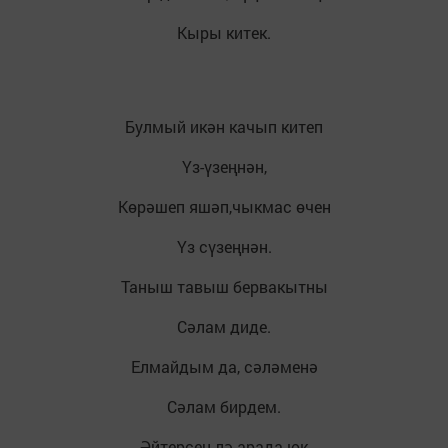
Кыры китек.
Булмый икән качып китеп
Үз-үзеңнән,
Көрәшеп яшәп,чыкмас өчен
Үз сүзеңнән.
Таныш тавыш бервакытны
Сәлам диде.
Елмайдым да, сәләменә
Сәлам бирдем.
Әйтерсең лә арада юк