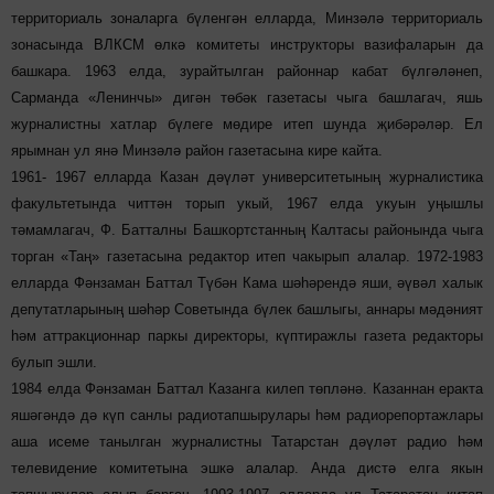
территориаль зоналарга бүленгән елларда, Минзәлә территориаль
зонасында ВЛКСМ өлкә комитеты инструкторы вазифаларын да
башкара. 1963 елда, зурайтылган районнар кабат бүлгәләнеп,
Сарманда «Ленинчы» дигән төбәк газетасы чыга башлагач, яшь
журналистны хатлар бүлеге мөдире итеп шунда җибәрәләр. Ел
ярымнан ул янә Минзәлә район газетасына кире кайта.
1961- 1967 елларда Казан дәүләт университетының журналистика
факультетында читтән торып укый, 1967 елда укуын уңышлы
тәмамлагач, Ф. Батталны Башкортстанның Калтасы районында чыга
торган «Таң» газетасына редактор итеп чакырып алалар. 1972-1983
елларда Фәнзаман Баттал Түбән Кама шәһәрендә яши, әүвәл халык
депутатларының шәһәр Советында бүлек башлыгы, аннары мәдәният
һәм аттракционнар паркы директоры, күптиражлы газета редакторы
булып эшли.
1984 елда Фәнзаман Баттал Казанга килеп төпләнә. Казаннан еракта
яшәгәндә дә күп санлы радиотапшырулары һәм радиорепортажлары
аша исеме танылган журналистны Татарстан дәүләт радио һәм
телевидение комитетына эшкә алалар. Анда дистә елга якын