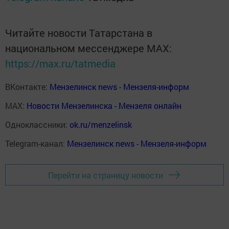
Читайте новости Татарстана в
национальном мессенджере MАХ:
https://max.ru/tatmedia
ВКонтакте:
Мензелинск news - Мензеля-информ
MAX:
Новости Мензелинска - Мензеля онлайн
Одноклассники:
ok.ru/menzelinsk
Telegram-канал:
Мензелинск news - Мензеля-информ
Перейти на страницу новости