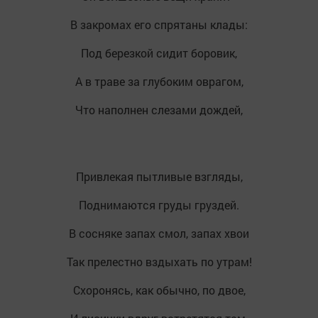
В закромах его спрятаны клады:
Под березкой сидит боровик,
А в траве за глубоким оврагом,
Что наполнен слезами дождей,
Привлекая пытливые взгляды,
Поднимаются груды груздей.
В сосняке запах смол, запах хвои
Так прелестно вздыхать по утрам!
Схоронясь, как обычно, по двое,