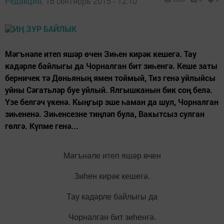
Редакция,
16 сентябрь 2015 - 12:10
Мәгънәле итеп яшәр өчен Зиһен кирәк кешегә. Тау
кадәрле байлыгы да Чорналган бит зиһенгә. Кеше заты
берничек тә Дөньяның ямен тоймый, Тиз генә уйлыйсы
уйны Сәгатьләр буе уйлый. Ялгышканын бик соң белә.
Үзе белгәч үкенә. Кыңгыр эше һаман да шул, Чорналган
зиһененә. Зиһенсезне тиңләп була, Вакытсыз сулган
гөлгә. Күпме генә...
Мәгънәле итеп яшәр өчен
Зиһен кирәк кешегә.
Тау кадәрле байлыгы да
Чорналган бит зиһенгә.