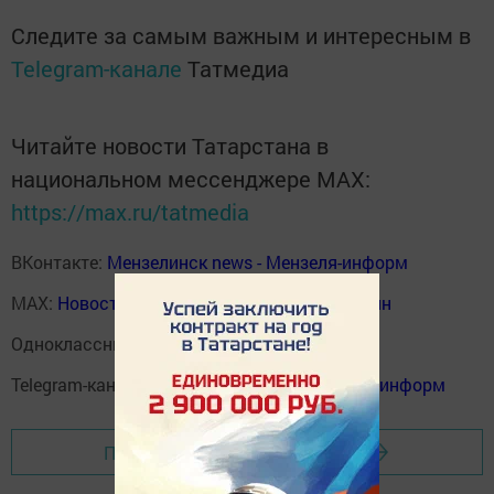
Следите за самым важным и интересным в
Telegram-канале
Татмедиа
Читайте новости Татарстана в
национальном мессенджере MАХ:
https://max.ru/tatmedia
ВКонтакте:
Мензелинск news - Мензеля-информ
MAX:
Новости Мензелинска - Мензеля онлайн
Одноклассники:
ok.ru/menzelinsk
Telegram-канал:
Мензелинск news - Мензеля-информ
Перейти на страницу новости