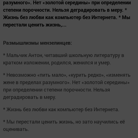
разумного». Нет «золотой середины» при определении
степени порочности. Нельзя деградировать в меру. *
Жизнь без любви как компьютер без Интернета. * Мы
перестали ценить жизнь,...
Размышлизмы мензелинцев:
* Мальчик Антон, читавший школьную литературу в
кратком изложении, родился, женился и умер.
* Невозможно «пить мало», «курить редко», «изменять
жене в пределах разумного». Нет «золотой середины»
при определении степени порочности. Нельзя
деградировать в меру.
* Жизнь без любви как компьютер без Интернета.
* Мы перестали ценить жизнь, но зато научились её
оценивать.