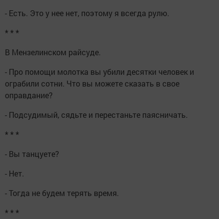
- Есть. Это у нее нет, поэтому я всегда рулю.
* * *
В Мензелинском райсуде.
- Про помощи молотка вы убили десятки человек и
ограбили сотни. Что вы можете сказать в свое
оправдание?
- Подсудимый, сядьте и перестаньте паясничать.
* * *
- Вы танцуете?
- Нет.
- Тогда не будем терять время.
* * *