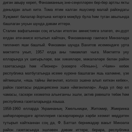
дигән авыру кереп, Фәнзаманның эне-сеңелләрен бер-бер артлы якты
дөньядан алып китә. Тома ятим калган яшүсмер малай райондагы
Хуҗамәт балалар йортына китәргә мәҗбүр була һәм туган авылында
башлаган укуын шунда дәвам иттерә.
Сталин вафатыннан соң игълан ителгән амнистиягә эләгеп, өч-дүрт
елдан әти-әнисе котылып кайткач, Фәнзаманнар гаиләсе Минзәләдә
төпләнеп яши башлый. Фәнзаман шунда Вахитов исемендәге урта
мәктәптә укып, 1957 елда аны тәмамлап чыга. Мәктәптә уку
елларында ук шигырьләре, вак хикәяләре, мәкаләләре белән район
газетасында һәм «Пионер» (хәзерге «Ялкын»), «Чаян» кебек
республика матбугатында исеме күренә башлаган яшь каләмне, үзе
әйтмешли, «яшь тайны йөгәнләп, колхоз эшенә алып киткән кебек»,
район газетасы редакциясенә эшкә «йөгәнлиләр». Анда ул бер ел
чамасы, гаскәри хезмәткә алынганчы эшли, актив рәвештә төбәк һәм
республика газеталарында языша.
1958-1960 елларда Украинаның Хмельницки, Житомир, Жмеринка
шәһәрләрендәге артиллерия гаскәрләрендә хәрби хезмәт мөддәтен
тутырып кайтканнан соң да, Ф. Баттал берникадәр вакыт Минзәлә
район газетасында эшләвен дәвам иттерә; берара, республика