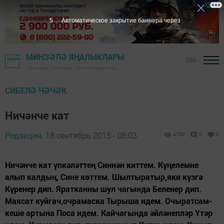
4
Автоматическое закрытие баннера через
МИНЗӘЛӘ ЯҢАЛЫКЛАРЫ
18+
"Минзәлә" газетасы - Минзәлә районы
СИБЕЛӘ ЧӘЧӘК
Ничәнче кат
Редакция,
18 сентябрь 2015 - 06:03
4150
0
0
Ничәнче кат үпкәләттең Синнән киттем. Күңелемне
алып калдың, Сине көттем. Шылтыратыр,яки күзгә
Күренер дип. Яратканны шул чагында Беленер дип.
Максат куйгач,очрамаска Тырыша идем. Очыратсам-
кеше артына Поса идем. Кайчагында әйләнепләр Үтәр