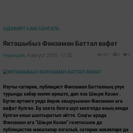
ӘДӘБИЯТ ҺАМ СӘНГАТЬ
Якташыбыз Фәнзаман Баттал вафат
Редакция,
4 август 2015 - 11:32
2371
0
0
Язучы-сатирик, публицист Фәнзаман Батталның үлүе
турында хәбәр килеп иреште, дип яза Шәһри Казан .
Бүген иртәнге унда йөрәк авыруыннан Фәнзаман ага
вафат булган. Бу хакта безгә шул мизгелдә аның өендә
булган кеше шалтыратып әйтте. Соңгы арада
Фәнзаман ага "Шәһри Казан" газетасына да
публицистик мәкаләләр язгалый, сатирик хикәяләре дә