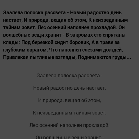
Заалела полоска рассвета - Новый радостно день
настает, И природа, вещая об этом, К неизведанным
тайнам зовет. Лес осенний наполнен прохладой. Он
волшебные вещи хранит - В закромах его спрятаны
клады: Под березкой сидит боровик, А в траве за
глубоким оврагом, Что наполнен слезами дождей,
Привлекая пытливые взгляды, Поднимаются груды...
Заалела полоска рассвета -
Новый радостно день настает,
И природа, вещая об этом,
К неизведанным тайнам зовет.
Лес осенний наполнен прохладой.
Он волшебные вещи хранит -