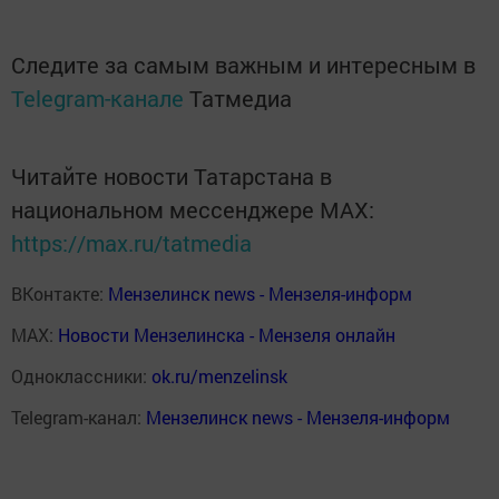
Следите за самым важным и интересным в
Telegram-канале
Татмедиа
Читайте новости Татарстана в
национальном мессенджере MАХ:
https://max.ru/tatmedia
ВКонтакте:
Мензелинск news - Мензеля-информ
MAX:
Новости Мензелинска - Мензеля онлайн
Одноклассники:
ok.ru/menzelinsk
Telegram-канал:
Мензелинск news - Мензеля-информ