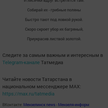
И лисички вдруг встретятся там.
Собирай их - грибные поляны
Быстро тают под ловкой рукой.
Скоро скроет убор их багряный,
Приукрасив листвой золотой.
Следите за самым важным и интересным в
Telegram-канале
Татмедиа
Читайте новости Татарстана в
национальном мессенджере MАХ:
https://max.ru/tatmedia
ВКонтакте:
Мензелинск news - Мензеля-информ