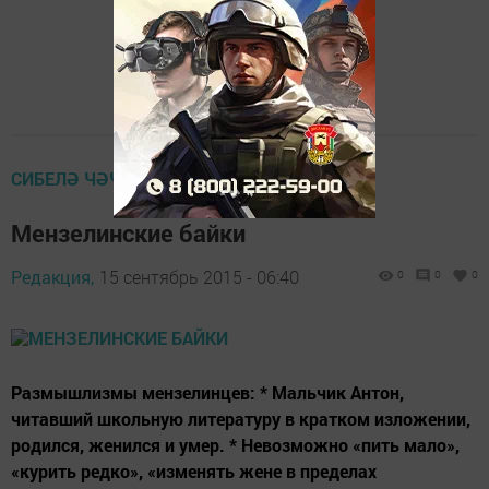
СИБЕЛӘ ЧӘЧӘК
Мензелинские байки
Редакция,
15 сентябрь 2015 - 06:40
0
0
0
Размышлизмы мензелинцев: * Мальчик Антон,
читавший школьную литературу в кратком изложении,
родился, женился и умер. * Невозможно «пить мало»,
«курить редко», «изменять жене в пределах