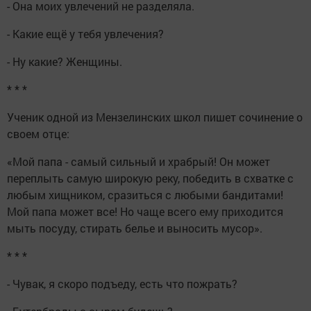
- Она моих увлечений не разделяла.
- Какие ещё у тебя увлечения?
- Ну какие? Женщины.
* * *
Ученик одной из Мензелинских школ пишет сочинение о
своем отце:
«Мой папа - самый сильный и храбрый! Он может
переплыть самую широкую реку, победить в схватке с
любым хищником, сразиться с любыми бандитами!
Мой папа может все! Но чаще всего ему приходится
мыть посуду, стирать белье и выносить мусор».
* * *
- Чувак, я скоро подъеду, есть что пожрать?