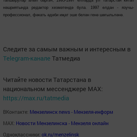
тапшырулар алып баргач, 1993-1997 елларда ул Татарстан китап
нәшриятында редактор хезмәтендә була. 1997 елдан - язучы-
профессионал, фәкать әдәби иҗат эше белән генә шөгыльләнә.
Следите за самым важным и интересным в
Telegram-канале
Татмедиа
Читайте новости Татарстана в
национальном мессенджере MАХ:
https://max.ru/tatmedia
ВКонтакте:
Мензелинск news - Мензеля-информ
MAX:
Новости Мензелинска - Мензеля онлайн
Одноклассники:
ok.ru/menzelinsk