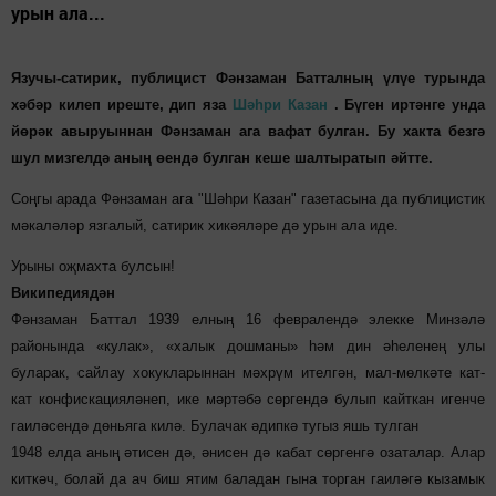
урын ала...
Язучы-сатирик, публицист Фәнзаман Батталның үлүе турында
хәбәр килеп иреште, дип яза
Шәһри Казан
.
Бүген иртәнге унда
йөрәк авыруыннан Фәнзаман ага вафат булган. Бу хакта безгә
шул мизгелдә аның өендә булган кеше шалтыратып әйтте.
Соңгы арада Фәнзаман ага "Шәһри Казан" газетасына да публицистик
мәкаләләр язгалый, сатирик хикәяләре дә урын ала иде.
Урыны оҗмахта булсын!
Википедиядән
Фәнзаман Баттал 1939 елның 16 февралендә элекке Минзәлә
районында «кулак», «халык дошманы» һәм дин әһеленең улы
буларак, сайлау хокукларыннан мәхрүм ителгән, мал-мөлкәте кат-
кат конфискацияләнеп, ике мәртәбә сөргендә булып кайткан игенче
гаиләсендә дөньяга килә. Булачак әдипкә тугыз яшь тулган
1948 елда аның әтисен дә, әнисен дә кабат сөргенгә озаталар. Алар
киткәч, болай да ач биш ятим баладан гына торган гаиләгә кызамык