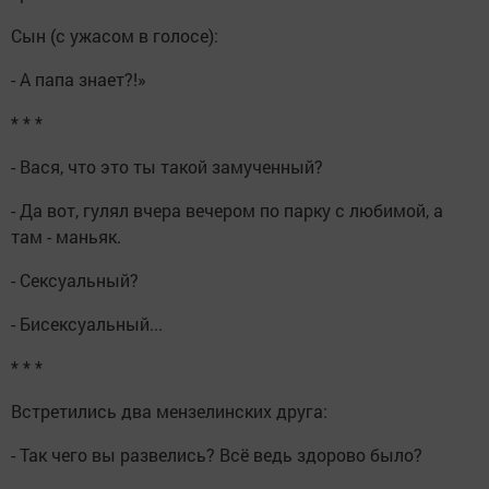
Сын (с ужасом в голосе):
- А папа знает?!»
* * *
- Вася, что это ты такой замученный?
- Да вот, гулял вчера вечером по парку с любимой, а
там - маньяк.
- Сексуальный?
- Бисексуальный...
* * *
Встретились два мензелинских друга:
- Так чего вы развелись? Всё ведь здорово было?