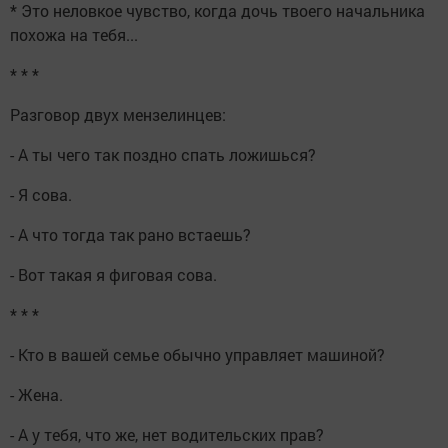
* Это неловкое чувство, когда дочь твоего начальника
похожа на тебя...
* * *
Разговор двух мензелинцев:
- А ты чего так поздно спать ложишься?
- Я сова.
- А что тогда так рано встаешь?
- Вот такая я фиговая сова.
* * *
- Кто в вашей семье обычно управляет машиной?
- Жена.
- А у тебя, что же, нет водительских прав?