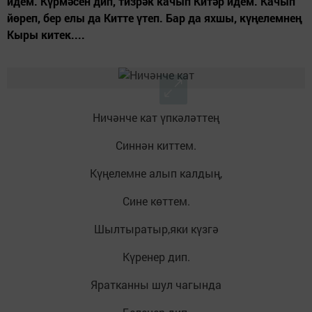
идем. Күрмәсен дип, тизрәк качып Китәр идем. Качып
йөреп, бер елы да Китте үтеп. Бар да яхшы, күңелемнең
Кыры китек....
Ничәнче кат үпкәләттең
Синнән киттем.
Күңелемне алып калдың,
Сине көттем.
Шылтыратыр,яки күзгә
Күренер дип.
Яратканны шул чагында