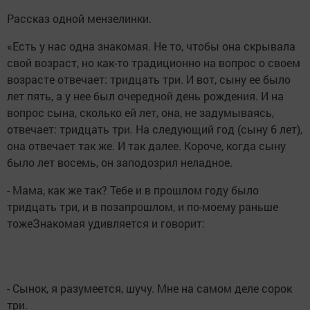
Рассказ одной мензелинки.
«Есть у нас одна знакомая. Не то, чтобы она скрывала
свой возраст, но как-то традиционно на вопрос о своем
возрасте отвечает: тридцать три. И вот, сыну ее было
лет пять, а у нее был очередной день рождения. И на
вопрос сына, сколько ей лет, она, не задумываясь,
отвечает: тридцать три. На следующий год (сыну 6 лет),
она отвечает так же. И так далее. Короче, когда сыну
было лет восемь, он заподозрил неладное.
- Мама, как же так? Тебе и в прошлом году было
тридцать три, и в позапрошлом, и по-моему раньше
тожеЗнакомая удивляется и говорит:
- Сынок, я разумеется, шучу. Мне на самом деле сорок
три.