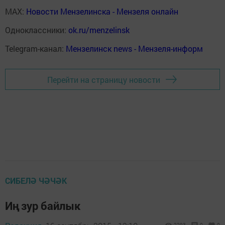
MAX:
Новости Мензелинска - Мензеля онлайн
Одноклассники:
ok.ru/menzelinsk
Telegram-канал:
Мензелинск news - Мензеля-информ
Перейти на страницу новости
СИБЕЛӘ ЧӘЧӘК
Иң зур байлык
2293
0
0