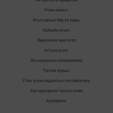
Үткән вакыт.
Ятып калып бер ел узды,
Калыйм атып.
Йөрәгемне җәя итеп
Аттым угын.
Иң назлысын күзләремнең
Түктем нурын.
Утлы угым кадалсын син йөрәгенә.
Күз нурларым тулсын өчен
Күзләренә.