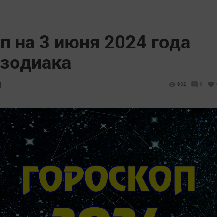
п на 3 июня 2024 года
 зодиака
4
932
0