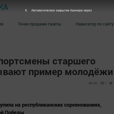
КА
5
Автоматическое закрытие баннера через
ия
Точки продажи газеты
Навигатор по сайту
портсмены старшего
ывают пример молодёжи
680
0
упила на республиканских соревнованиях,
ой Победы