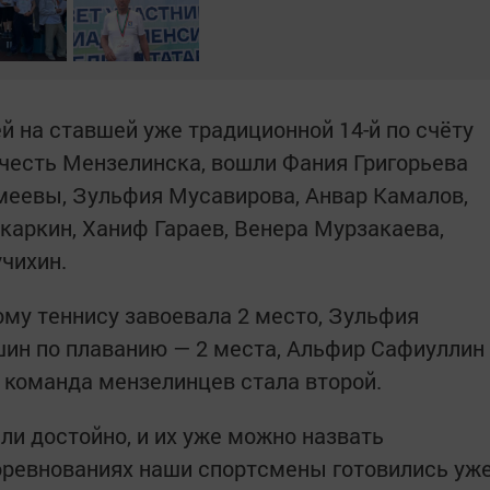
 на ставшей уже традиционной 14-й по счёту
 честь Мензелинска, вошли Фания Григорьева
змеевы, Зульфия Мусавирова, Анвар Камалов,
аркин, Ханиф Гараев, Венера Мурзакаева,
учихин.
ому теннису завоевала 2 место, Зульфия
ин по плаванию — 2 места, Альфир Сафиуллин
е команда мензелинцев стала второй.
ли достойно, и их уже можно назвать
оревнованиях наши спортсмены готовились уж