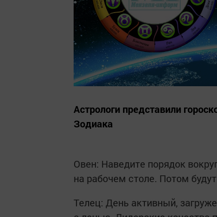
Астрологи представили гороско
Зодиака
Овен: Наведите порядок вокруг
на рабочем столе. Потом будут
Телец: День активный, загруж
с ленью. Лидерские качества п