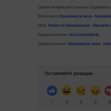
Самое интересное в наших социальных
ВКонтакте:
Мензелинск news - Мензел
MAX:
Новости Мензелинска - Мензеля 
Одноклассники:
ok.ru/menzelinsk
Telegram-канал:
Мензелинск news - Ме
Оставляйте реакции
1
0
0
0
0