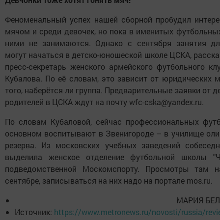
Феноменальный успех нашей сборной пробудил интере
мячом и среди девочек, но пока в именитых футбольны
ними не занимаются. Однако с сентября занятия дл
могут начаться в детско-юношеской школе ЦСКА, расска
пресс-секретарь женского армейского футбольного кл
Кубалова. По её словам, это зависит от юридических 
того, наберётся ли группа. Предварительные заявки от д
родителей в ЦСКА ждут на почту wfc-cska@yandex.ru.
По словам Кубаловой, сейчас профессиональных футб
основном воспитывают в Звенигороде – в училище ол
резерва. Из московских учебных заведений собеседн
выделила женское отделение футбольной школы "Че
подведомственной Москомспорту. Просмотры там н
сентябре, записываться на них надо на портале mos.ru.
МАРИЯ БЕ
Источник:
https://www.metronews.ru/novosti/russia/revi