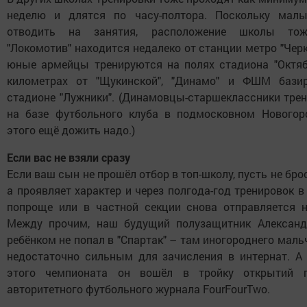
неделю и длятся по часу-полтора. Поскольку мал
отводить на занятия, расположение школы тож
"Локомотив" находится недалеко от станции метро "Черк
юные армейцы тренируются на полях стадиона "Октяб
километрах от "Щукинской", "Динамо" и ФШМ бази
стадионе "Лужники". (Динамовцы-старшеклассники тре
на базе футбольного клуба в подмосковном Новогорс
этого ещё дожить надо.)
Если вас не взяли сразу
Если ваш сын не прошёл отбор в топ-школу, пусть не бро
а проявляет характер и через полгода-год тренировок в
попроще или в частной секции снова отправляется н
Между прочим, наш будущий полузащитник Александ
ребёнком не попал в "Спартак" – там иногороднего маль
недостаточно сильным для зачисления в интернат. А
этого чемпионата он вошёл в тройку открытий 
авторитетного футбольного журнала FourFourTwo.