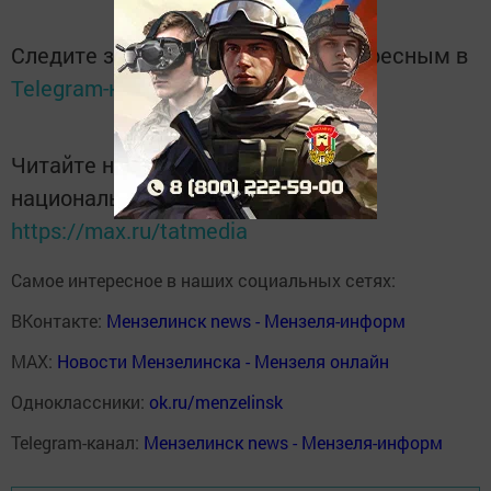
Следите за самым важным и интересным в
Telegram-канале
Татмедиа
Читайте новости Татарстана в
национальном мессенджере MАХ:
https://max.ru/tatmedia
Самое интересное в наших социальных сетях:
ВКонтакте:
Мензелинск news - Мензеля-информ
MAX:
Новости Мензелинска - Мензеля онлайн
Одноклассники:
ok.ru/menzelinsk
Telegram-канал:
Мензелинск news - Мензеля-информ