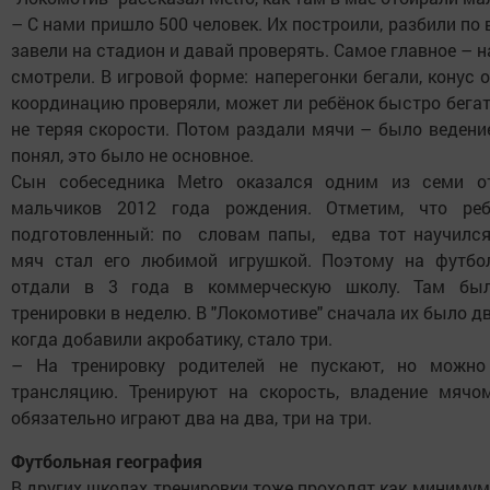
– С нами пришло 500 человек. Их построили, разбили по 
завели на стадион и давай проверять. Самое главное – н
смотрели. В игровой форме: наперегонки бегали, конус о
координацию проверяли, может ли ребёнок быстро бегат
не теряя скорости. Потом раздали мячи – было ведение,
понял, это было не основное.
Сын собеседника Metro оказался одним из семи о
мальчиков 2012 года рождения. Отметим, что ре
подготовленный: по словам папы, едва тот научился
мяч стал его любимой игрушкой. Поэтому на футб
отдали в 3 года в коммерческую школу. Там бы
тренировки в неделю. В "Локомотиве" сначала их было дв
когда добавили акробатику, стало три.
– На тренировку родителей не пускают, но можно
трансляцию. Тренируют на скорость, владение мячом
обязательно играют два на два, три на три.
Футбольная география
В других школах тренировки тоже проходят как миниму