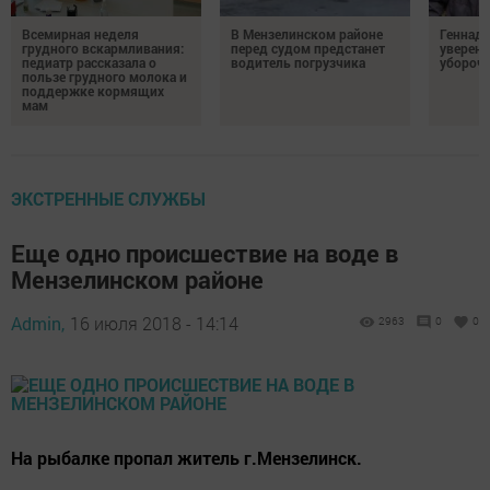
Всемирная неделя
В Мензелинском районе
Геннад
грудного вскармливания:
перед судом предстанет
уверенн
педиатр рассказала о
водитель погрузчика
убороч
пользе грудного молока и
поддержке кормящих
мам
ЭКСТРЕННЫЕ СЛУЖБЫ
Еще одно происшествие на воде в
Мензелинском районе
Admin,
16 июля 2018 - 14:14
2963
0
0
На рыбалке пропал житель г.Мензелинск.