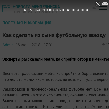
НОВОСТИ МЕНЗЕЛИНСКА
18+
5
Автоматическое закрытие баннера через
Газета "Мензеля" - Мензелинский район
ПОЛЕЗНАЯ ИНФОРМАЦИЯ
Как сделать из сына футбольную звезду
Admin,
16 июля 2018 - 17:01
15
Эксперты рассказали Metro, как пройти отбор в именит
Эксперты рассказали Metro, как пройти отбор в именит
что делать мальчикам, которых не возьмут туда с первог
Самородков в профессиональном футболе нет. Все на
отличившиеся на этом чемпионате, окончили специаль
Выпускниками московских, правда, являются всего дв
зато каких: капитан Игорь Акинфеев, с четырёх лет 