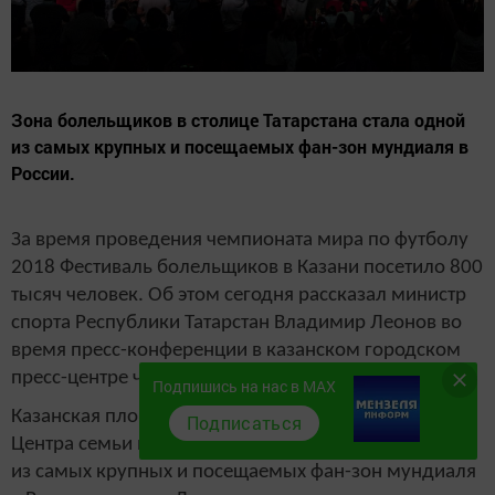
Зона болельщиков в столице Татарстана стала одной
из самых крупных и посещаемых фан-зон мундиаля в
России.
За время проведения чемпионата мира по футболу
2018 Фестиваль болельщиков в Казани посетило 800
тысяч человек. Об этом сегодня рассказал министр
спорта Республики Татарстан Владимир Леонов во
время пресс-конференции в казанском городском
пресс-центре чемпионата мира по футболу 2018.
Подпишись на нас в MAX
Казанская площадка фан-феста, разбитая возле
Подписаться
Центра семьи на набережной Казанки, стала одной
из самых крупных и посещаемых фан-зон мундиаля