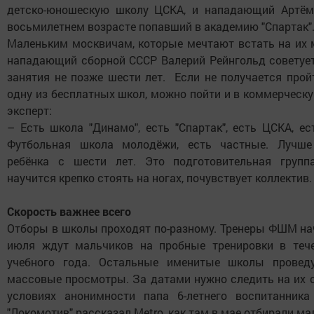
детско-юношескую школу ЦСКА, и нападающий Артём
восьмилетнем возрасте попавший в академию "Спартак"
Маленьким москвичам, которые мечтают встать на их м
нападающий сборной СССР Валерий Рейнгольд советуе
занятия не позже шести лет. Если не получается прой
одну из бесплатных школ, можно пойти и в коммерческу
эксперт:
– Есть школа "Динамо", есть "Спартак", есть ЦСКА, 
Футбольная школа молодёжи, есть частные. Лучше
ребёнка с шести лет. Это подготовительная групп
научится крепко стоять на ногах, почувствует коллектив.
Скорость важнее всего
Отборы в школы проходят по-разному. Тренеры ФШМ на
июля ждут мальчиков на пробные тренировки в тече
учебного года. Остальные именитые школы провед
массовые просмотры. За датами нужно следить на их 
условиях анонимности папа 6-летнего воспитанника
"Локомотив" рассказал Metro, как там в мае отбирали м