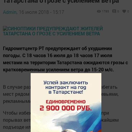
Татарстана о грозе с усилением ветра
Admin,
16 июля 2018 - 15:17
1785
0
0
Гидрометцентр РТ предупреждает об ухудшении
погоды. С 18 часов 16 июля до 18 часов 17 июля
местами на территории Татарстана ожидаются грозы с
кратковременным усилением ветра до 15-20 м/с.
В случае разгула стихии МЧС РТ советует избегать
мест рядом с линиями электропередач, деревьями,
рекламными щитами.
Чтобы избежать получения травм и увечий при
порывах ветра необходимо укрыться в ближайшем
подъезде или магазине.