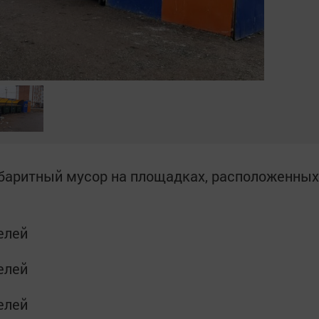
баритный мусор на площадках, расположенных
елей
елей
елей