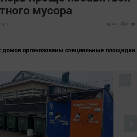
тного мусора
11:11
941
0
 домов организованы специальные площадки.
❯