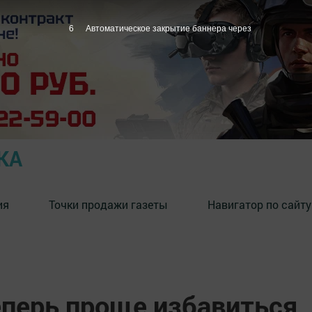
4
Автоматическое закрытие баннера через
КА
ия
Точки продажи газеты
Навигатор по сайту
перь проще избавиться