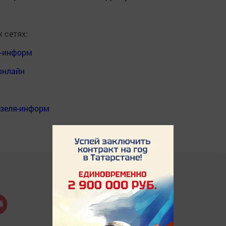
 сетях:
я-информ
онлайн
нзеля-информ