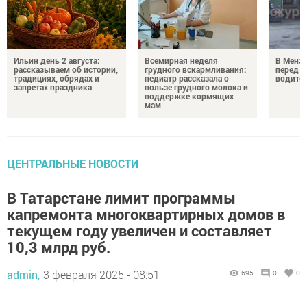
Ильин день 2 августа:
Всемирная неделя
В Менз
рассказываем об истории,
грудного вскармливания:
перед с
традициях, обрядах и
педиатр рассказала о
водител
запретах праздника
пользе грудного молока и
поддержке кормящих
мам
ЦЕНТРАЛЬНЫЕ НОВОСТИ
В Татарстане лимит программы
капремонта многоквартирных домов в
текущем году увеличен и составляет
10,3 млрд руб.
admin,
3 февраля 2025 - 08:51
695
0
0