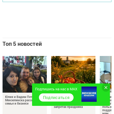
Топ 5 новостей
Подпишись на нас в MAX
Подписаться
Юлия и Вадим Петровы из
Ильин день 2 августа:
Всемир
Мензелинска рассказали о
рассказываем об истории,
грудног
семье и бизнесе
традициях, обрядах и
педиатр
запретах праздника
пользе 
поддер
мам