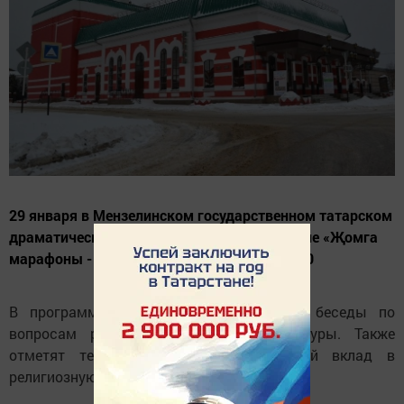
29 января в Мензелинском государственном татарском
драматическом театре пройдет мероприятие «Җомга
марафоны - Минзәлә». Оно начнется в 13:00
В программе - проповеди, мунаджаты, беседы по
вопросам религии, национальной культуры. Также
отметят тех, кто вносит существенный вклад в
религиозную и культурную жизнь района.