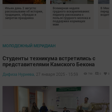
Ильин день 2 августа:
Всемирная неделя
В Менз
рассказываем об истории,
грудного вскармливания:
перед с
традициях, обрядах и
педиатр рассказала о
водител
запретах праздника
пользе грудного молока и
поддержке кормящих
мам
МОЛОДЕЖНЫЙ МЕРИДИАН
Студенты техникума встретились с
представителями Камского Бекона
Дифиза Нуриева,
27 января 2025 - 15:59
799
0
0