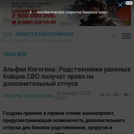
3
Автоматическое закрытие баннера через
НОВОСТИ МЕНЗЕЛИНСКА
18+
Газета "Мензеля" - Мензелинский район
ТЕМА ДНЯ
Альфия Когогина: Родственники раненых
бойцов СВО получат право на
дополнительный отпуск
28 января 2025 -
Ильсеяр Хаертдинова,
597
0
0
09:27
Госдума приняла в первом чтении законопроект,
предусматривающий возможность дополнительного
отпуска для близких родственников, супругов и