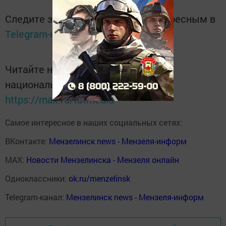
Следите за самым важным и интересным в
Telegram-канале
Татмедиа
Читайте новости Татарстана в
национальном мессенджере MАХ:
https://max.ru/tatmedia
Самое интересное в наших социальных сетях:
ВКонтакте:
Мензелинск news - Мензеля-информ
MAX:
Новости Мензелинска - Мензеля онлайн
Одноклассники:
ok.ru/menzelinsk
Telegram-канал:
Мензелинск news - Мензеля-информ