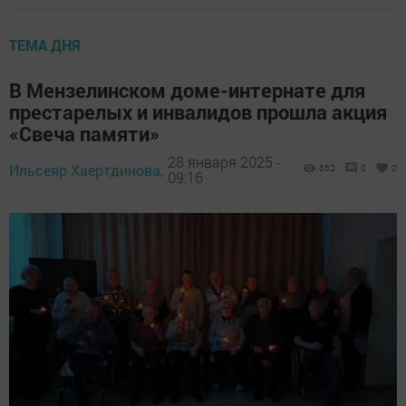
ТЕМА ДНЯ
В Мензелинском доме-интернате для
престарелых и инвалидов прошла акция
«Свеча памяти»
28 января 2025 -
Ильсеяр Хаертдинова,
652
0
0
09:16