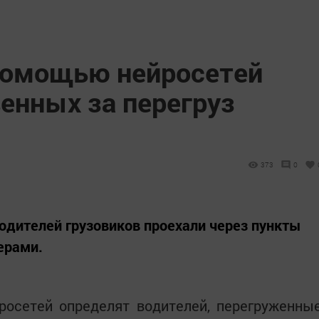
 помощью нейросетей
енных за перегруз
373
0
водителей грузовиков проехали через пункты
ерами.
росетей определят водителей, перегруженны