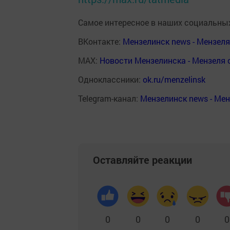
Самое интересное в наших социальных
ВКонтакте:
Мензелинск news - Мензел
MAX:
Новости Мензелинска - Мензеля 
Одноклассники:
ok.ru/menzelinsk
Telegram-канал:
Мензелинск news - Ме
Оставляйте реакции
0
0
0
0
0