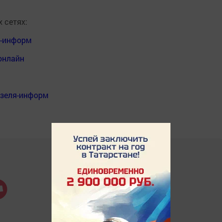
 сетях:
я-информ
онлайн
нзеля-информ