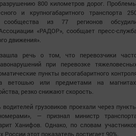
 разрушению 800 километров дорог. Проблем
сного и крупногабаритного транспорта 25
о сообщества из 77 регионов обсудил
Ассоциации «РАДОР», сообщает пресс-служб
го движения».
 зашла речь о том, что перевозчики част
авонарушений при перевозке тяжеловесны
томатические пункты весогабаритного контрол
а ветошью или предметами на магнитах
йства, резко снижают скорость.
% водителей грузовиков проехали через пункт
номерами», — признал министр транспорт
арит Ханифов. Однако, по словам участнико
х России этот показатель достигает 90%.