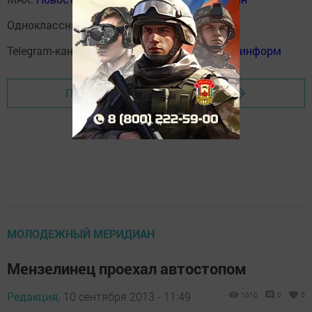
Одноклассники:
ok.ru/menzelinsk
Telegram-канал:
Мензелинск news - Мензеля-информ
Перейти на страницу новости
МОЛОДЕЖНЫЙ МЕРИДИАН
Мензелинец проехал автостопом
Редакция,
10 сентября 2013 - 11:49
1010
0
0