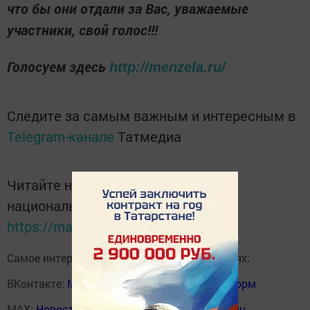
что бы они отдали за Вас, уважаемые
участники, свой голос!!!
Голосуем здесь
http://menzela.ru/
Следите за самым важным и интересным в
Telegram-канале
Татмедиа
Читайте новости Татарстана в
национальном мессенджере MАХ:
https://max.ru/tatmedia
Самое интересное в наших социальных сетях:
ВКонтакте:
Мензелинск news - Мензеля-информ
MAX:
Новости Мензелинска - Мензеля онлайн