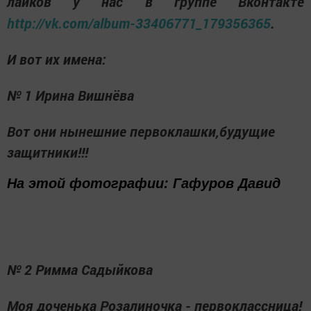
лайков у нас в группе Вконтакте
http://vk.com/album-33406771_179356365
.
И вот их имена:
№ 1 Ирина Вишнёва
Вот они нынешние первоклашки,будущие
защитники!!!
На этой фотографии:
Гафуров Давид
№ 2 Римма Садыйкова
Моя доченька Розалиночка - первоклассница!