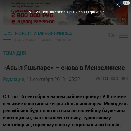
4
Автоматическое закрытие баннера через
НОВОСТИ МЕНЗЕЛИНСКА
18+
Газета "Мензеля" - Мензелинский район
ТЕМА ДНЯ
«Авыл Яшьләре» – снова в Мензелинске
Редакция,
11 сентября 2013 - 05:32
1828
0
0
С 11по 16 сентября в нашем районе пройдут VIII летние
сельские спортивные игры «Авыл яшьляре». Молодёжь
республики будет состязаться по волейболу (мужчины
и женщины), настольному теннису, туристскому
многоборью, гиревому спорту, национальной борьбе,