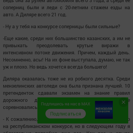
Ведь она за рулем автомобиля всего 3 года, а среди её
соперниц были и леди с 20-летним стажем езды на
авто. А Диляре всего 21 год.
- Ну а у тебя на конкурсе соперницы были сильные?
-Еще какие, среди них большинство казанских, а им не
привыкать преодолевать крутые виражи в
интенсивном потоке движения. Причем, каждый день.
Несомненно, асы! На их фоне выступала, думаю, не так
уж и плохо. Но ведь хочется всегда большего!
Диляра оказалась тоже не из робкого десятка. Среди
мензелинских автоледи она была признана лучшей. 10
претенденток сдавали экзамен на знание правил
дорожного движения, потом на автоплощадке
Подпишись на нас в MAX
соревновались в фигурном вождении автомобиля.
Подписаться
- К сожалению, мне не удалось занять призовое место
на республиканском конкурсе, но в следующем году я