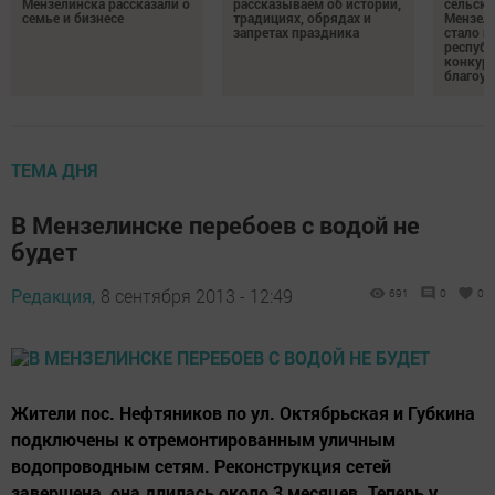
Мензелинска рассказали о
рассказываем об истории,
сельско
семье и бизнесе
традициях, обрядах и
Мензели
запретах праздника
стало п
республ
конкурс
благоус
ТЕМА ДНЯ
В Мензелинске перебоев с водой не
будет
Редакция,
8 сентября 2013 - 12:49
691
0
0
Жители пос. Нефтяников по ул. Октябрьская и Губкина
подключены к отремонтированным уличным
водопроводным сетям. Реконструкция сетей
завершена, она длилась около 3 месяцев. Теперь у