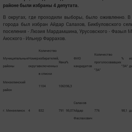
районе были избраны 4 депутата.
В округах, где проходили выборы, было оживленно. В
города был избран Айдар Салахов, Бикбуловского сел
поселения - Люзия Мардамшина, Урусовского - Фазыл М
Аюского - Ильнур Фаррахов.
Количество
Количество
Муниципальные
Номер
избирателей,
ФИО
%
и
Явка
%
проголосовавших
районы
округа
включенных
кандидатов
"ЗА"
д
"ЗА"
в списки
Мензелинский
1104
1063
96,3
район
Салахов
г. Мензелинск
4
832
791
95,07
Айдар
776
98,1
д
Фаслахович