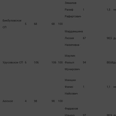
Зямилов
Ралиф
1
1,5
н
Рафиртович
Бикбуловское
5
68
68
100
СП
Мардамшина
Люзия
67
98,5
д
Назиповна
Маулин
Урусовское СП
6
106
106
100
Фазыл
94
88,68
д
Мунирович
Миншин
Фанис
1
1,1
н
Найсович
Аюское
4
98
98
100
Фаррахов
Ильнур
97
98,9
д