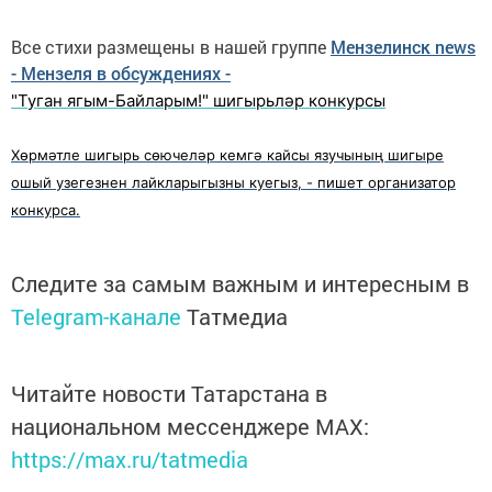
Все стихи размещены в нашей группе
Мензелинск news
- Мензеля в обсуждениях -
"Туган ягым-Байларым!" шигырьләр конкурсы
Хөрмәтле шигырь сөючеләр кемгә кайсы язучының шигыре
ошый узегезнен лайкларыгызны куегыз, - пишет организатор
конкурса.
Следите за самым важным и интересным в
Telegram-канале
Татмедиа
Читайте новости Татарстана в
национальном мессенджере MАХ:
https://max.ru/tatmedia