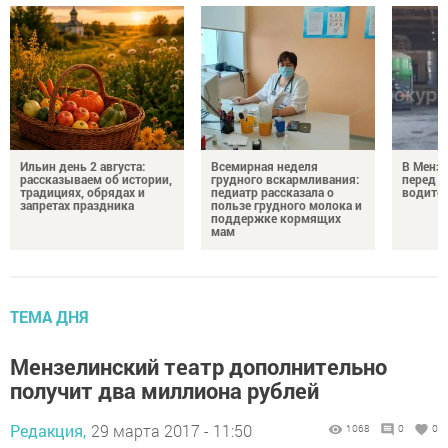
Ильин день 2 августа:
Всемирная неделя
В Менз
рассказываем об истории,
грудного вскармливания:
перед с
традициях, обрядах и
педиатр рассказала о
водител
запретах праздника
пользе грудного молока и
поддержке кормящих
мам
ТЕМА ДНЯ
Мензелинский театр дополнительно
получит два миллиона рублей
Редакция,
29 марта 2017 - 11:50
1068
0
0