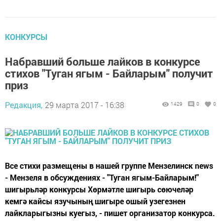
КОНКУРСЫ
Набравший больше лайков в конкурсе
стихов "Туган ягым - Байларым" получит
приз
Редакция,
29 марта 2017 - 16:38
1429
0
0
Все стихи размещены в нашей группе Мензелинск news
- Мензеля в обсуждениях - "Туган ягым-Байларым!"
шигырьләр конкурсы Хөрмәтле шигырь сөючеләр
кемгә кайсы язучының шигыре ошый узегезнен
лайкларыгызны куегыз, - пишет организатор конкурса.