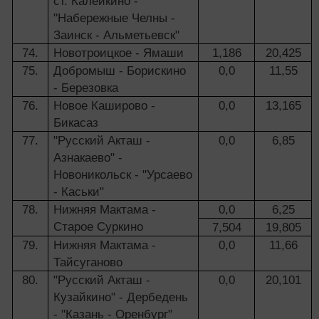
ст. Калейкино -
"Набережные Челны -
Заинск - Альметьевск"
74.
Новотроицкое - Ямаши
1,186
20,425
75.
Добромыш - Борискино
0,0
11,55
- Березовка
76.
Новое Каширово -
0,0
13,165
Бикасаз
77.
"Русский Акташ -
0,0
6,85
Азнакаево" -
Новоникольск - "Урсаево
- Каськи"
78.
Нижняя Мактама -
0,0
6,25
Старое Суркино
7,504
19,805
79.
Нижняя Мактама -
0,0
11,66
Тайсуганово
80.
"Русский Акташ -
0,0
20,101
Кузайкино" - Дербедень
- "Казань - Оренбург"