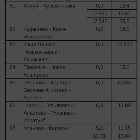
81.
Кичуй - Кузьминовка
0,0
12,4
12,925
13,67
17,545
25,5
82.
Кудашево - Кама-
0,0
18,0
Исмагилово
83.
Кзыл-Чишма -
0,0
12,835
"Альметьевск -
Азнакаево"
84.
Танаевка - Новое
0,0
15,0
Каширово
85.
"Уланово - Каратун" -
0,0
6,433
Верхнее Аткозино -
Азбаба
86.
"Казань - Ульяновск" -
6,0
12,09
Апастово - "Уланово -
Каратун"
87.
Уланово - Каратун
5,0
11,15
11,71
13,04