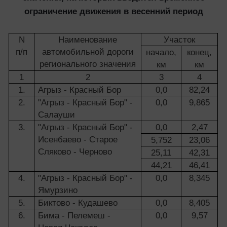
ограничение движения в весенний период
N
Наименование
Участок
п/п
автомобильной дороги
начало,
конец,
регионального значения
км
км
1
2
3
4
1.
Агрыз - Красный Бор
0,0
82,24
2.
"Агрыз - Красный Бор" -
0,0
9,865
Салауши
3.
"Агрыз - Красный Бор" -
0,0
2,47
Исенбаево - Старое
5,752
23,06
Сляково - Черново
25,11
42,31
44,21
46,41
4.
"Агрыз - Красный Бор" -
0,0
8,345
Ямурзино
5.
Биктово - Кудашево
0,0
8,405
6.
Бима - Пелемеш -
0,0
9,57