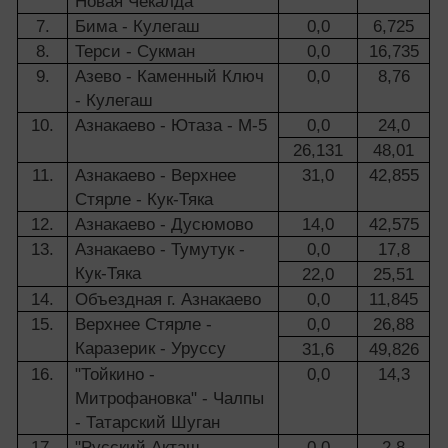
Новая Чекалда
7.
Бима - Кулегаш
0,0
6,725
8.
Терси - Сукман
0,0
16,735
9.
Азево - Каменный Ключ
0,0
8,76
- Кулегаш
10.
Азнакаево - Ютаза - М-5
0,0
24,0
26,131
48,01
11.
Азнакаево - Верхнее
31,0
42,855
Стярле - Кук-Тяка
12.
Азнакаево - Дусюмово
14,0
42,575
13.
Азнакаево - Тумутук -
0,0
17,8
Кук-Тяка
22,0
25,51
14.
Объездная г. Азнакаево
0,0
11,845
15.
Верхнее Стярле -
0,0
26,88
Каразерик - Уруссу
31,6
49,826
16.
"Тойкино -
0,0
14,3
Митрофановка" - Чалпы
- Татарский Шуган
17.
"Русский Акташ -
0,0
2,8