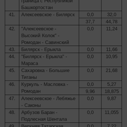
граница с Республикой
Башкортостан
41.
Алексеевское - Билярск
0,0
32,0
37,7
44,78
42.
"Алексеевское -
0,0
11,24
Высокий Колок" -
Ромодан - Савинский
43.
Билярск - Ерыкла
0,0
11,66
44.
"Билярск - Ерыкла" -
0,0
10,95
Мараса
45.
Сахаровка - Большие
0,0
21,68
Тиганы
46.
Куркуль - Масловка -
0,0
5,27
Ромодан
9,96
18,875
47.
Алексеевское - Лебяжье
0,0
9,87
- Саконы
48.
Арбузов Баран -
0,0
11,055
Подлесная Шентала
49.
Верхняя Татарская
0,0
7,22