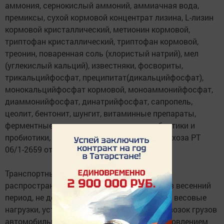
аммония, сернокислый аммоний, аммиачная вода,
премиксы, сухой кормовой концентрат лизина, L-лизин
кормовой кристаллический, метионин кормовой,
триптофан кристаллический, триптофан кормовой,
треонин, поваренная соль (хлористый натрий), мел
(углекислый кальций), известняки, фосвориты,
трикальцийфосфат, преципитат(дикальцийфосфат),
монокальцийфосфат кормовой, моноаммонийфосфат,
диаммонийфосфат, динатрийфосфат, сапропель,
цеолит, бентонит, шунгит, витаминные препараты,
ферментные препараты, кормовые антибиотики и
пробиотики, пребиотики) – письмо Минсельхоза РТ
06/1-2659 от 06.04.2021.
Транспортные средства, на которые не
распространяются ограничения движения в весенний
период, не должны превышать допустимые весовые
нагрузки, установленные «Правилами перевозок грузов
автомобильным транспортом» (утв. постановлением