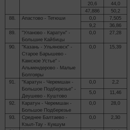
20,6
44,0
47,886
50,2
88.
Апастово - Тетюши
0,0
7,505
9,2
36,86
89.
"Уланово - Каратун" -
0,0
27,28
Большие Кайбицы
90.
"Казань - Ульяновск" -
0,0
15,39
Старое Барышево -
Камское Устье" -
Альмендерово - Малые
Болгояры
91.
"Каратун - Черемшан -
0,0
2,2
Большое Подберезье" -
5,0
11,46
Деушево - Куштово
92.
Каратун - Черемшан -
0,0
28,0
Большое Подберезье
93.
Среднее Балтаево -
0,0
2,30
Кзыл-Тау - Кукшум