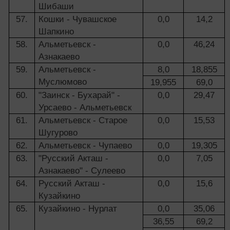
Шибаши
57.
Кошки - Чувашское
0,0
14,2
Шапкино
58.
Альметьевск -
0,0
46,24
Азнакаево
59.
Альметьевск -
8,0
18,855
Муслюмово
19,955
69,0
60.
"Заинск - Бухарай" -
0,0
29,47
Урсаево - Альметьевск
61.
Альметьевск - Старое
0,0
15,53
Шугурово
62.
Альметьевск - Чупаево
0,0
19,305
63.
"Русский Акташ -
0,0
7,05
Азнакаево" - Сулеево
64.
Русский Акташ -
0,0
15,6
Кузайкино
65.
Кузайкино - Нурлат
0,0
35,06
36,55
69,2