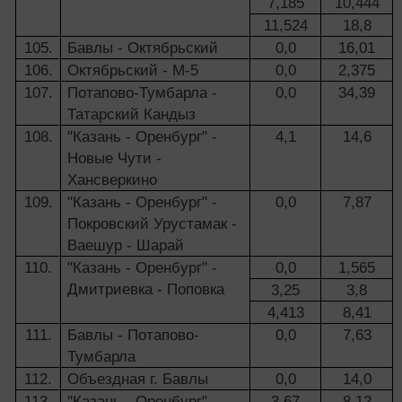
7,185
10,444
11,524
18,8
105.
Бавлы - Октябрьский
0,0
16,01
106.
Октябрьский - М-5
0,0
2,375
107.
Потапово-Тумбарла -
0,0
34,39
Татарский Кандыз
108.
"Казань - Оренбург" -
4,1
14,6
Новые Чути -
Хансверкино
109.
"Казань - Оренбург" -
0,0
7,87
Покровский Урустамак -
Ваешур - Шарай
110.
"Казань - Оренбург" -
0,0
1,565
Дмитриевка - Поповка
3,25
3,8
4,413
8,41
111.
Бавлы - Потапово-
0,0
7,63
Тумбарла
112.
Объездная г. Бавлы
0,0
14,0
113.
"Казань - Оренбург" -
3,67
8,12