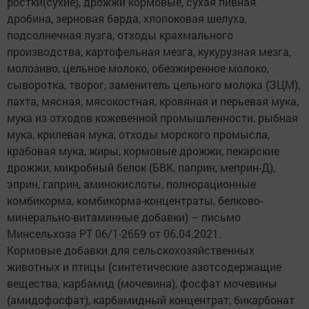
ростки(сухие), дрожжи кормовые, сухая пивная
дробина, зерновая барда, хлопоковая шелуха,
подсолнечная лузга, отходы крахмального
производства, картофельная мезга, кукурузная мезга,
молозиво, цельное молоко, обезжиренное молоко,
сыворотка, творог, заменитель цельного молока (ЗЦМ),
пахта, мясная, мясокостная, кровяная и перьевая мука,
мука из отходов кожевенной промышленности, рыбная
мука, крилевая мука, отходы морского промысла,
крабовая мука, жиры, кормовые дрожжи, пекарские
дрожжи, микробный белок (БВК, паприн, меприн-Д),
эприн, гаприн, аминокислоты, полнорационные
комбикорма, комбикорма-концентраты, белково-
минерально-витаминные добавки) – письмо
Минсельхоза РТ 06/1-2659 от 06.04.2021.
Кормовые добавки для сельскохозяйственных
животных и птицы (синтетические азотсодержащие
вещества, карбамид (мочевина), фосфат мочевины
(амидофосфат), карбамидный концентрат, бикарбонат