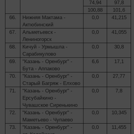
74,94
97,8
100,88
101,6
66.
Нижняя Мактама -
0,0
41,215
Актюбинский
67.
Альметьевск -
0,0
41,055
Лениногорск
68.
Кичуй - Урмышла -
0,0
30,8
Сарабикулово
69.
"Казань - Оренбург" -
6,6
17,1
Бута - Аппаково
70.
"Казань - Оренбург" -
0,0
27,77
Старый Багряж - Елхово
71.
"Казань - Оренбург" -
0,0
7,8
Ерсубайкино -
Чувашское Сиренькино
72.
"Казань - Оренбург" -
0,0
10,345
Маметьево - Чупаево
73.
"Казань - Оренбург" -
0,0
11,455