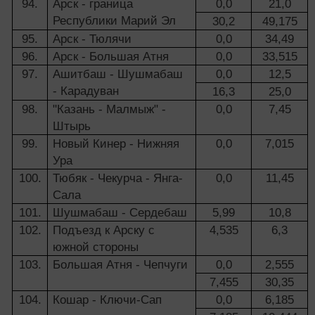
94.
Арск - граница
0,0
21,0
Республики Марий Эл
30,2
49,175
95.
Арск - Тюлячи
0,0
34,49
96.
Арск - Большая Атня
0,0
33,515
97.
Ашитбаш - Шушмабаш
0,0
12,5
- Карадуван
16,3
25,0
98.
"Казань - Малмыж" -
0,0
7,45
Штырь
99.
Новый Кинер - Нижняя
0,0
7,015
Ура
100.
Тюбяк - Чекурча - Янга-
0,0
11,45
Сала
101.
Шушмабаш - Сердебаш
5,99
10,8
102.
Подъезд к Арску с
4,535
6,3
южной стороны
103.
Большая Атня - Чепчуги
0,0
2,555
7,455
30,35
104.
Кошар - Ключи-Сап
0,0
6,185