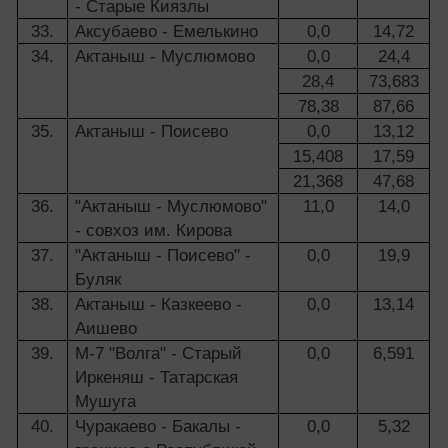
- Старые Киязлы
33.
Аксубаево - Емелькино
0,0
14,72
34.
Актаныш - Муслюмово
0,0
24,4
28,4
73,683
78,38
87,66
35.
Актаныш - Поисево
0,0
13,12
15,408
17,59
21,368
47,68
36.
"Актаныш - Муслюмово"
11,0
14,0
- совхоз им. Кирова
37.
"Актаныш - Поисево" -
0,0
19,9
Буляк
38.
Актаныш - Казкеево -
0,0
13,14
Аишево
39.
М-7 "Волга" - Старый
0,0
6,591
Иркеняш - Татарская
Мушуга
40.
Чуракаево - Бакалы -
0,0
5,32