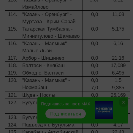
Измайлово
114.
"Казань - Оренбург" -
0,0
11,08
Муртаза - Крым-Сарай
115.
Татарская Тумбарла -
0,0
5,175
Миннигулово - Шамаево
116.
"Казань - Малмыж" -
0,0
6,16
Малые Лызи
117.
Арбор - Шишинер
0,0
21,16
118.
Балтаси - Княбаш
0,0
17,089
119.
Обход с. Балтаси
0,0
6,495
120.
"Казань - Малмыж" -
0,0
1,5
Нормабаш
7,0
9,385
121.
Шуда - Нослы
0,0
25,169
122.
Бугульма - Лениногорск
0,0
7,42
Подпишись на нас в MAX
9,42
16,74
Подписаться
123.
Бугульма - Азнакаево
0,0
41,48
124.
Подъезд к г. Бугульма
0,0
4,17
125.
Карабаш - Актюбинский
0,0
22,43