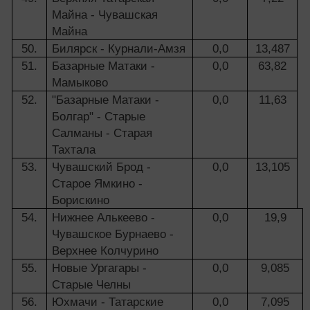
Майна - Чувашская
Майна
50.
Билярск - Курнали-Амзя
0,0
13,487
51.
Базарные Матаки -
0,0
63,82
Мамыково
52.
"Базарные Матаки -
0,0
11,63
Болгар" - Старые
Салманы - Старая
Тахтала
53.
Чувашский Брод -
0,0
13,105
Старое Ямкино -
Борискино
54.
Нижнее Алькеево -
0,0
19,9
Чувашское Бурнаево -
Верхнее Колчурино
55.
Новые Ургагары -
0,0
9,085
Старые Челны
56.
Юхмачи - Татарские
0,0
7,095