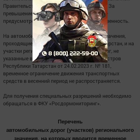
Правительства РФ от 21.12.2020 г. № 2200). За
превышение допустимых нагрузок КоАП РФ
предусмотрена административная ответственность.
На автомобильные дороги федерального значения,
проходящие по территории Республики Татарстан, и на
участки региональных автомобильных дорог, не
указанные в постановлении Кабинета Министров
Республики Татарстан от 24.02.2023 г. № 181,
временное ограничение движения транспортных
средств в весенний период не распространяется.
Для получения специальных разрешений необходимо
обращаться в ФКУ «Росдормониторинг».
Перечень
автомобильных дорог (участков) регионального
значения, на которых вводится временное