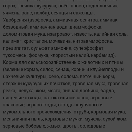
горох, гречиха, кукуруза, овёс, просо, подсолнечник,
ячмень, рапс, полба), сеянцы и саженцы.
Удобрения (азофоска, аммиачная селитра, аммиак
безводный, аммиачная вода, диаммофоска,
доломитовая мука, изагроазот, известь, калийная соль,
калимаг, кристалон, мочевина, нитрааммофоска,
преципитат, сульфат аммония, суперфосфат,
тукосмесь, фосмука, хлористый калий, карбамид).
Корма для сельскохозяйственных животных и птицы
(зеленые корма, силос, сенаж, корне- и клубнеплоды и
бахчевые культуры, сено, солома, веточный корм,
стержни кукурузных початков, травяная мука, травяная
резка, шелуха, жом, мезга, пивная дробина, барда,
пищевые отходы, патока или меласса, зерновые
злаковые, зерноотходы, отходы крупяного и
мукомольного происхождения, отруби, кормовая мука,
мельничная пыль, кормовые мучки, мучель, сухой жом,
зерновые бобовые, жмых, шроты, солодовые