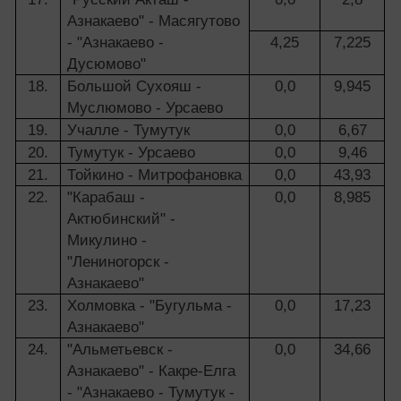
Азнакаево" - Масягутово
- "Азнакаево -
4,25
7,225
Дусюмово"
18.
Большой Сухояш -
0,0
9,945
Муслюмово - Урсаево
19.
Учалле - Тумутук
0,0
6,67
20.
Тумутук - Урсаево
0,0
9,46
21.
Тойкино - Митрофановка
0,0
43,93
22.
"Карабаш -
0,0
8,985
Актюбинский" -
Микулино -
"Лениногорск -
Азнакаево"
23.
Холмовка - "Бугульма -
0,0
17,23
Азнакаево"
24.
"Альметьевск -
0,0
34,66
Азнакаево" - Какре-Елга
- "Азнакаево - Тумутук -