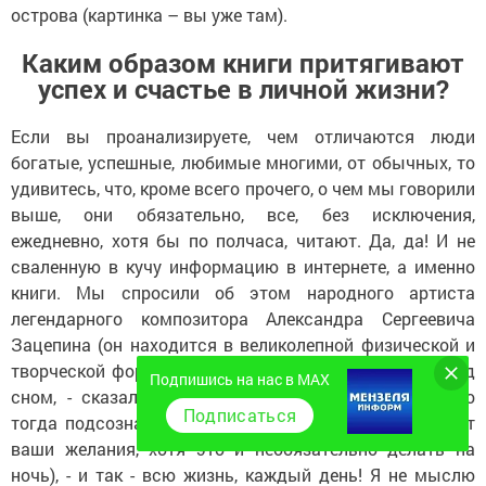
острова (картинка – вы уже там).
Каким образом книги притягивают
успех и счастье в личной жизни?
Если вы проанализируете, чем отличаются люди
богатые, успешные, любимые многими, от обычных, то
удивитесь, что, кроме всего прочего, о чем мы говорили
выше, они обязательно, все, без исключения,
ежедневно, хотя бы по полчаса, читают. Да, да! И не
сваленную в кучу информацию в интернете, а именно
книги. Мы спросили об этом народного артиста
легендарного композитора Александра Сергеевича
Зацепина (он находится в великолепной физической и
творческой форме). «Я часок непременно читаю перед
Подпишись на нас в MAX
сном, - сказал маэстро (обратите внимание: именно
Подписаться
тогда подсознание особенно податливо воспринимает
ваши желания, хотя это и необязательно делать на
ночь), - и так - всю жизнь, каждый день! Я не мыслю