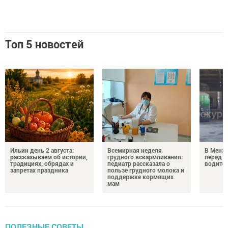
Топ 5 новостей
Ильин день 2 августа:
Всемирная неделя
В Менз
рассказываем об истории,
грудного вскармливания:
перед с
традициях, обрядах и
педиатр рассказала о
водител
запретах праздника
пользе грудного молока и
поддержке кормящих
мам
ПОЛЕЗНЫЕ СОВЕТЫ