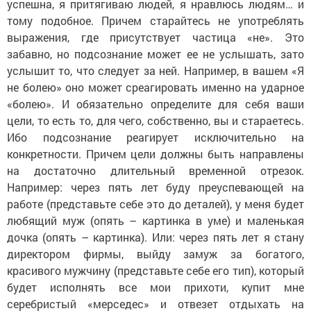
успешна, я притягиваю людей, я нравлюсь людям… и
тому подобное. Причем старайтесь не употреблять
выражения, где присутствует частица «не». Это
забавно, но подсознание может ее не услышать, зато
услышит то, что следует за ней. Например, в вашем «Я
не болею» оно может среагировать именно на ударное
«болею». И обязательно определите для себя ваши
цели, то есть то, для чего, собственно, вы и стараетесь.
Ибо подсознание реагирует исключительно на
конкретности. Причем цели должны быть направлены
на достаточно длительный временной отрезок.
Например: через пять лет буду преуспевающей на
работе (представьте себе это до деталей), у меня будет
любящий муж (опять – картинка в уме) и маленькая
дочка (опять – картинка). Или: через пять лет я стану
директором фирмы, выйду замуж за богатого,
красивого мужчину (представьте себе его тип), который
будет исполнять все мои прихоти, купит мне
серебристый «мерседес» и отвезет отдыхать на