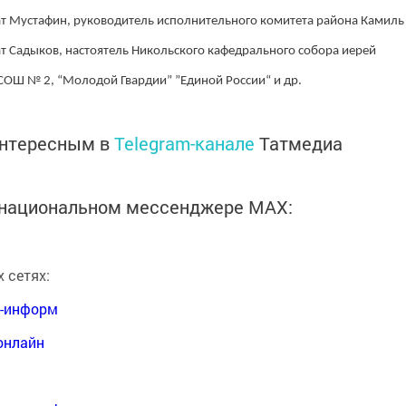
ат Мустафин, руководитель исполнительного комитета района Камиль
т Садыков, настоятель Никольского кафедрального собора иерей
СОШ № 2, “Молодой Гвардии” ”Единой России“ и др.
интересным в
Telegram-канале
Татмедиа
в национальном мессенджере MАХ:
 сетях:
я-информ
онлайн