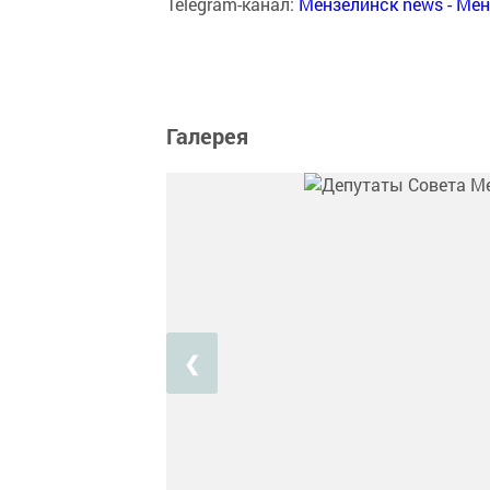
Telegram-канал:
Мензелинск news - Ме
Галерея
❮