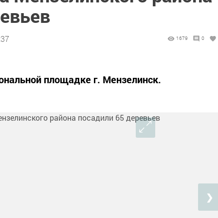
ревьев
:37
1679
0
ональной площадке г. Мензелинск.
❯