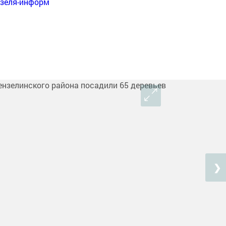
нзеля-информ
❯