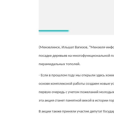
(Мензелинск, Ильшат Вагизов, "Мензеля-инф
посадке деревьев на многофункциональной пл
пирамидальных тополей.
- Если в прошлом году мы открыли здесь хокке
основе комплексной работы создаем новые усл
первую очередь с учетом пожеланий молодых 
эта акция станет памятной вехой в истории го
В акции также приняли участие депутат Госуда