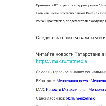
Президента РТ по работе с территориями Айр
Назмиев, имам-мухтасиб района Рамзил хазра
Роман Храмутичев, представители экоотряда 
Следите за самым важным и 
Читайте новости Татарстана 
https://max.ru/tatmedia
Самое интересное в наших социальных
ВКонтакте:
Мензелинск news - Мензел
MAX:
Новости Мензелинска - Мензеля 
Одноклассники:
ok.ru/menzelinsk