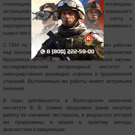
относящиеся к тридцатым годам, посвящены
актуальной в ту пору проблеме диагностики повального
воспаления легких крупного рогатого скота и
мероприятиям по обеззараживанию кожевенного
сырья при сибирской язве.
С 1934 по 1941 год Викторин Владимирович работал
над изысканием и изучением методов профилактики
бруцеллеза. В ту пору он возглавлял Омский научно-
исследовательский ветеринарный институт и
непосредственно руководил отделом и бруцеллезной
станцией. Выполненные им работы имеют актуальное
значение.
В годы деятельности в Вологодском молочном
институте В. В. Сливко продолжил ранее начатую
работу по изучению листериоза, в результате которой
им предложены и вошли в практику методы
диагностики и вакцинации.