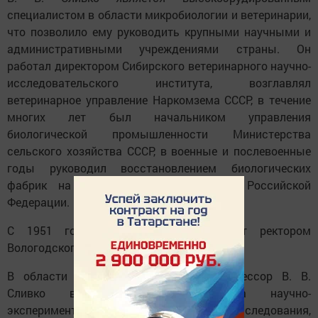
специалистом в области микробиологии и ветеринарии,
что позволило ему руководить крупными научными и
административными учреждениями страны. Он
работал директором Сибирского ветеринарного научно-
исследовательского института, возглавлял
ветеринарное управление Наркомзема СССР, в течение
многих лет был начальником управления
биологической промышленности Министерства
сельского хозяйства СССР, в военные и послевоенные
годы руководил восстановлением биологических
фабрик на Украине, в Белоруссии и Российской
Федерации.
С 1951 года В. В. Сливко работает ректором
Вологодского молочного института.
В области научной деятельности профессор В. В.
Сливко выполнил свыше сорока научно-
экспериментальных работ. Первые его исследования,