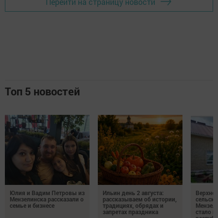
Перейти на страницу новости
Топ 5 новостей
Юлия и Вадим Петровы из
Ильин день 2 августа:
Верхне
Мензелинска рассказали о
рассказываем об истории,
сельско
семье и бизнесе
традициях, обрядах и
Мензели
запретах праздника
стало п