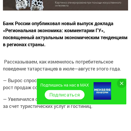
Банк России опубликовал новый выпуск доклада
«Региональная экономика: комментарии ГУ»,
посвященный актуальным экономическим тенденциям
в регионах страны.
Рассказываем, как изменилось потребительское
поведение татарстанцев в июле—августе этого года.
— Вырос спрос на автомобили. Дилеры связывают
Подпишись на нас в MAX
рост продаж со смягчением условий по автокредитам.
Подписаться
— Увеличился объем платных услуг, в том числе
за счет туристических услуг и гостиниц.
— Жители и гости Татарстана стали больше тратить
на кафе и рестораны.