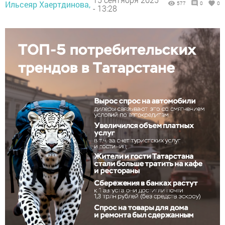
Ильсеяр Хаертдинова,
577
0
0
- 13:28