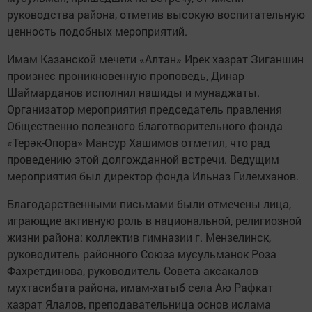
руководства района, отметив высокую воспитательную
ценность подобных мероприятий.
Имам Казанской мечети «Алтан» Ирек хазрат Зиганшин
произнес проникновенную проповедь, Динар
Шаймарданов исполнил нашиды и мунаджаты.
Организатор мероприятия председатель правления
Общественно полезного благотворительного фонда
«Терәк-Опора» Мансур Хашимов отметил, что рад
проведению этой долгожданной встречи. Ведущим
мероприятия был директор фонда Ильназ Гилемханов.
Благодарственными письмами были отмечены лица,
играющие активную роль в национальной, религиозной
жизни района: коллектив гимназии г. Мензелинск,
руководитель районного Союза мусульманок Роза
Фахретдинова, руководитель Совета аксакалов
мухтасибата района, имам-хатыб села Аю Рафкат
хазрат Ялалов, преподавательница основ ислама