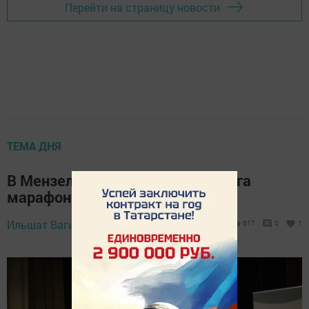
Перейти на страницу новости
ТЕМА ДНЯ
В Мензелинске состоялся «Җомга
марафоны»
Ильшат Вагизов,
29 января 2025 - 16:19
617
0
1