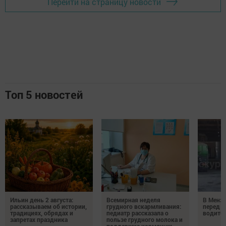
Перейти на страницу новости
Топ 5 новостей
Ильин день 2 августа:
Всемирная неделя
В Менз
рассказываем об истории,
грудного вскармливания:
перед с
традициях, обрядах и
педиатр рассказала о
водител
запретах праздника
пользе грудного молока и