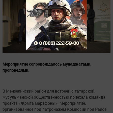
Мероприятие сопровождалось мунаджатами,
проповедями.
В Мензелинский район для встречи с татарской,
мусульманской общественностью приехала команда
проекта «Җомга марафоны». Мероприятие,
организованное под патронажем Комиссии при Раисе