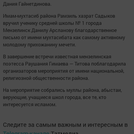
Дания Гайнетдинова.
Имам-мухтасиб района Рамзиль хазрат Садыков
вручил ученику средней школы № 1 города
Мензелинск Данилу Арсланову благодарственное
письмо от имени мухтасибата как самому активному
молодому прихожанину мечети.
В завершение встречи известная мензелинская
поэтесса Раушания Гимаева — Титова поблагодарила
организаторов мероприятия от имени национальной,
религиозной общественности района.
На мероприятие собрались муллы района, абыстаи,
верующие, учащиеся школ города, все те, кто
интересуется исламом.
Следите за самым важным и интересным в
Telegram-канале
Татмедиа