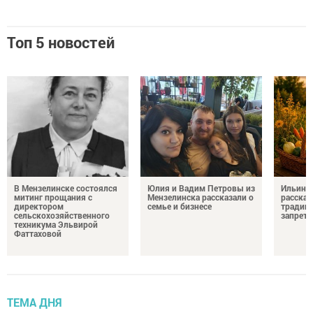
Топ 5 новостей
В Мензелинске состоялся
Юлия и Вадим Петровы из
Ильин д
митинг прощания с
Мензелинска рассказали о
рассказ
директором
семье и бизнесе
традици
сельскохозяйственного
запрета
техникума Эльвирой
Фаттаховой
ТЕМА ДНЯ