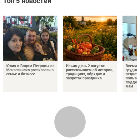
Топ 5 новостей
Юлия и Вадим Петровы из
Ильин день 2 августа:
Всемир
Мензелинска рассказали о
рассказываем об истории,
грудног
семье и бизнесе
традициях, обрядах и
педиатр
запретах праздника
пользе 
поддер
мам