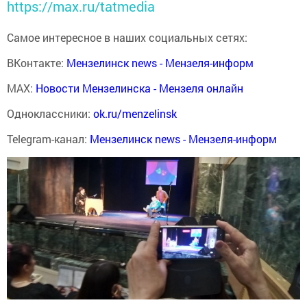
https://max.ru/tatmedia
Самое интересное в наших социальных сетях:
ВКонтакте:
Мензелинск news - Мензеля-информ
MAX:
Новости Мензелинска - Мензеля онлайн
Одноклассники:
ok.ru/menzelinsk
Telegram-канал:
Мензелинск news - Мензеля-информ