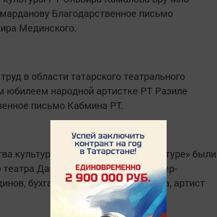
ймарданову Благодарственное письмо
ира Мединского.
труд в области татарского театрального
им юбилеем народной артистке РТ Разиле
венное письмо Кабмина РТ.
ва культуры «За достижения в культуре» были
 театра Дамир Самерханов, режиссер-
инов, бухгалтер Салима Миннибаева, артист