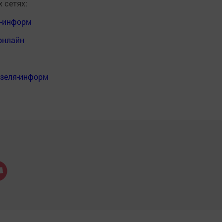
 сетях:
я-информ
онлайн
нзеля-информ