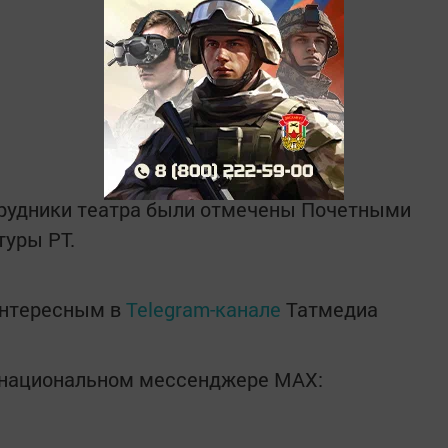
трудники театра были отмечены Почетными
туры РТ.
интересным в
Telegram-канале
Татмедиа
в национальном мессенджере MАХ: