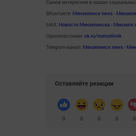
Самое интересное в наших социальных
ВКонтакте:
Мензелинск news - Мензел
MAX:
Новости Мензелинска - Мензеля 
Одноклассники:
ok.ru/menzelinsk
Telegram-канал:
Мензелинск news - Ме
Оставляйте реакции
0
0
0
0
0