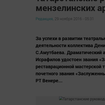
мензелинских а
Редакция,
29 ноября 2016 - 05:31
За успехи в развитии театраль
деятельности коллектива Ден
С.Амутбаева. Драматический а
Исрафилов удостоен звания «
реставрационной мастерской т
почетного звания «Заслуженны
РТ Венере...