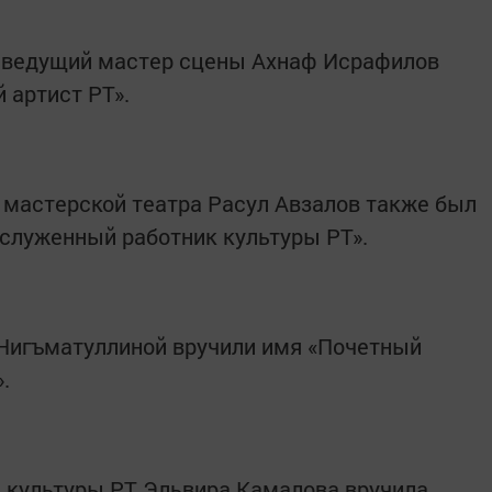
, ведущий мастер сцены Ахнаф Исрафилов
 артист РТ».
мастерской театра Расул Авзалов также был
аслуженный работник культуры РТ».
 Нигъматуллиной вручили имя «Почетный
.
 культуры РТ Эльвира Камалова вручила