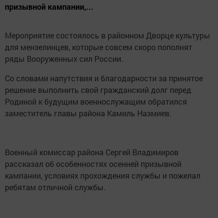
призывной кампании,...
Мероприятие состоялось в районном Дворце культуры
для мензелинцев, которые совсем скоро пополнят
ряды Вооруженных сил России.
Со словами напутствия и благодарности за принятое
решение выполнить свой гражданский долг перед
Родиной к будущим военнослужащим обратился
заместитель главы района Камиль Назмиев.
Военный комиссар района Сергей Владимиров
рассказал об особенностях осенней призывной
кампании, условиях прохождения службы и пожелал
ребятам отличной службы.