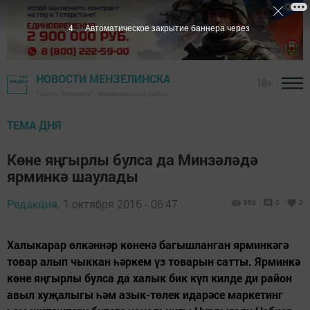
3
Автоматическое закрытие баннера через
НОВОСТИ МЕНЗЕЛИНСКА
18+
Газета "Мензеля" - Мензелинский район
ТЕМА ДНЯ
Көне яңгырлы булса да Минзәләдә
ярминкә шаулады
Редакция,
1 октября 2016 - 06:47
969
0
0
Халыкарар өлкәннәр көненә багышланган ярминкәгә
товар алып чыккан һәркем үз товарын сатты. Ярминкә
көне яңгырлы булса да халык бик күп килде ди район
авыл хуҗалыгы һәм азык-төлек идарәсе маркетинг