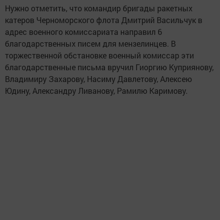
Нужно отметить, что командир бригады ракетных
катеров Черноморского флота Дмитрий Васильчук в
адрес военного комиссариата направил 6
благодарственных писем для мензелинцев. В
торжественной обстановке военный комиссар эти
благодарственные письма вручил Гиоргию Куприянову,
Владимиру Захарову, Насиму Давлетову, Алексею
Юдину, Александру Ливанову, Рамилю Каримову.