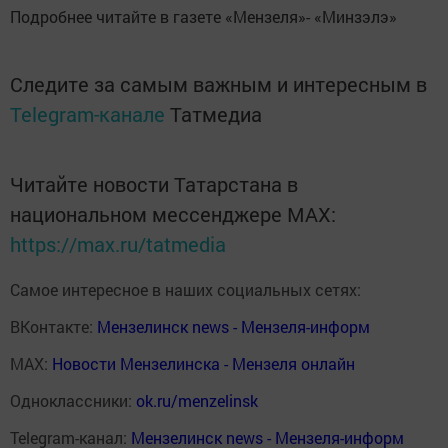
Подробнее читайте в газете «Мензеля»- «Минзэлэ»
Следите за самым важным и интересным в
Telegram-канале
Татмедиа
Читайте новости Татарстана в
национальном мессенджере MАХ:
https://max.ru/tatmedia
Самое интересное в наших социальных сетях:
ВКонтакте:
Мензелинск news - Мензеля-информ
MAX:
Новости Мензелинска - Мензеля онлайн
Одноклассники:
ok.ru/menzelinsk
Telegram-канал:
Мензелинск news - Мензеля-информ