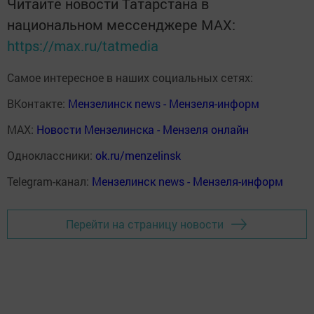
Читайте новости Татарстана в
национальном мессенджере MАХ:
https://max.ru/tatmedia
Самое интересное в наших социальных сетях:
ВКонтакте:
Мензелинск news - Мензеля-информ
MAX:
Новости Мензелинска - Мензеля онлайн
Одноклассники:
ok.ru/menzelinsk
Telegram-канал:
Мензелинск news - Мензеля-информ
Перейти на страницу новости