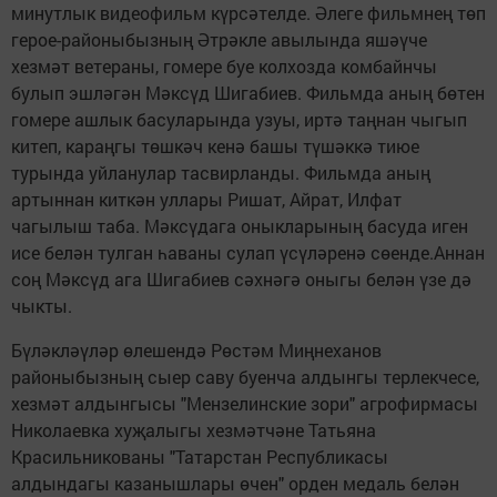
минутлык видеофильм күрсәтелде. Әлеге фильмнең төп
герое-районыбызның Әтрәкле авылында яшәүче
хезмәт ветераны, гомере буе колхозда комбайнчы
булып эшләгән Мәксүд Шигабиев. Фильмда аның бөтен
гомере ашлык басуларында узуы, иртә таңнан чыгып
китеп, караңгы төшкәч кенә башы түшәккә тиюе
турында уйланулар тасвирланды. Фильмда аның
артыннан киткән уллары Ришат, Айрат, Илфат
чагылыш таба. Мәксүдага оныкларының басуда иген
исе белән тулган һаваны сулап үсүләренә сөенде.Аннан
соң Мәксүд ага Шигабиев сәхнәгә оныгы белән үзе дә
чыкты.
Бүләкләүләр өлешендә Рөстәм Миңнеханов
районыбызның сыер саву буенча алдынгы терлекчесе,
хезмәт алдынгысы "Мензелинские зори" агрофирмасы
Николаевка хуҗалыгы хезмәтчәне Татьяна
Красильникованы "Татарстан Республикасы
алдындагы казанышлары өчен" орден медаль белән