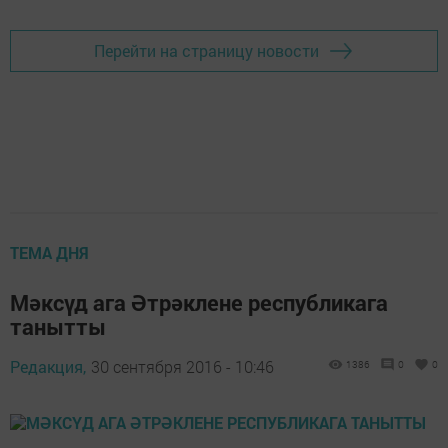
Перейти на страницу новости
ТЕМА ДНЯ
Мәксүд ага Әтрәклене республикага
танытты
Редакция,
30 сентября 2016 - 10:46
1386
0
0