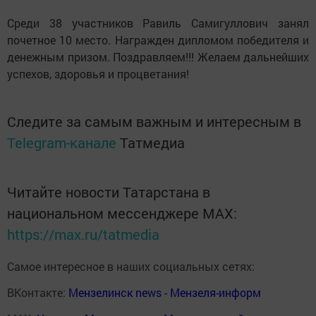
Среди 38 участников Равиль Самигуллович занял
почетное 10 место. Награжден дипломом победителя и
денежным призом. Поздравляем!!! Желаем дальнейших
успехов, здоровья и процветания!
Следите за самым важным и интересным в
Telegram-канале
Татмедиа
Читайте новости Татарстана в
национальном мессенджере MАХ:
https://max.ru/tatmedia
Самое интересное в наших социальных сетях:
ВКонтакте:
Мензелинск news - Мензеля-информ