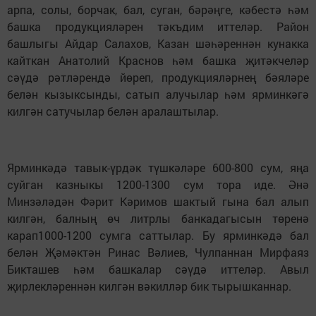
арпа, солы, борчак, бал, суган, бәрәңге, кәбестә һәм
башка продукцияләрен тәкъдим иттеләр. Район
башлыгы Айдар Салахов, Казан шәһәреннән кунакка
кайткан Анатолий Краснов һәм башка җитәкчеләр
сәүдә рәтләрендә йөреп, продукцияләрнең бәяләре
белән кызыксынды, сатып алучылар һәм ярминкәгә
килгән сатучылар белән аралаштылар.
Ярминкәдә тавык-үрдәк түшкәләре 600-800 сум, яңа
суйган казныкы 1200-1300 сум тора иде. Әнә
Минзәләдән Фәрит Кәримов шактый гына бал алып
килгән, балның өч литрлы банкадагысын төренә
карап1000-1200 сумга саттылар. Бу ярминкәдә бал
белән Җәмәктән Ринас Вәлиев, Чулпаннан Мирфаяз
Бикташев һәм башкалар сәүдә иттеләр. Авыл
җирлекләреннән килгән вәкилләр бик тырышканнар.