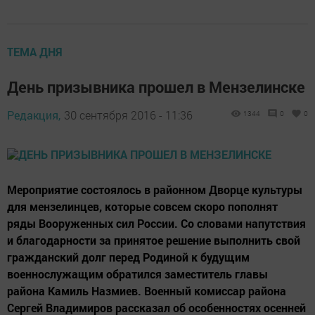
ТЕМА ДНЯ
День призывника прошел в Мензелинске
Редакция,
30 сентября 2016 - 11:36
1344
0
0
Мероприятие состоялось в районном Дворце культуры
для мензелинцев, которые совсем скоро пополнят
ряды Вооруженных сил России. Со словами напутствия
и благодарности за принятое решение выполнить свой
гражданский долг перед Родиной к будущим
военнослужащим обратился заместитель главы
района Камиль Назмиев. Военный комиссар района
Сергей Владимиров рассказал об особенностях осенней