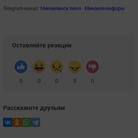
Telegram-канал:
Мензелинск news - Мензеля-информ
Оставляйте реакции
0
0
0
0
0
Расскажите друзьям