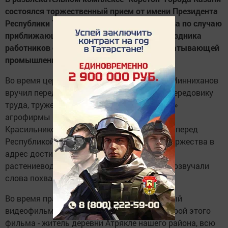
состоялся торжественный прием от имени Президента
Республики Татарстан Рустама Минниханова по случаю
приближающегося профессионального праздника
работников сельского хозяйства и перерабатывающей
промышленности.
Во время церемонии награждения Рустам Минниханов
вручил передовой доярке нашего района , передовику
труда, труженице хозяйства «Николаевское»
агрофирмы «Мензелинские зори» Татьяне
Красильниковой медаль орден «За заслуги перед
Республикой Татарстан». Также во время торжества в
адрес достигшего высоких показателей в
растениеводстве Мензелинского района прозвучали
слова похвалы.
Во время праздника был показан 7-минутный
видеофильм о деревне Атрякле. Главный герой этого
фильма - житель деревни Атрякле нашего района, всю