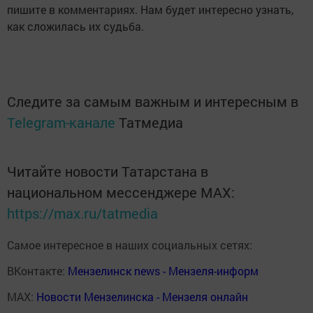
пишите в комментариях. Нам будет интересно узнать,
как сложилась их судьба.
Следите за самым важным и интересным в
Telegram-канале
Татмедиа
Читайте новости Татарстана в
национальном мессенджере MАХ:
https://max.ru/tatmedia
Самое интересное в наших социальных сетях:
ВКонтакте:
Мензелинск news - Мензеля-информ
MAX:
Новости Мензелинска - Мензеля онлайн