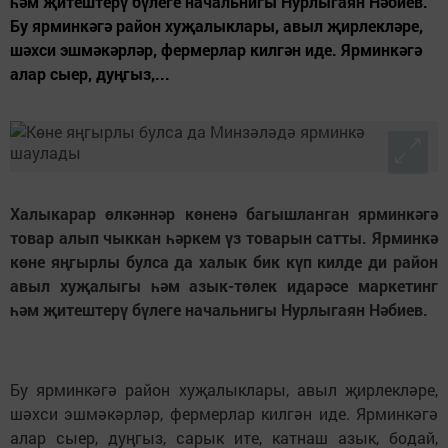
һәм җитештерү бүлеге начальнигы Нурлыгаян Нәбиев.
Бу ярминкәгә район хуҗалыклары, авыл җирлекләре,
шәхси эшмәкәрләр, фермерлар килгән иде. Ярминкәгә
алар сыер, дуңгыз,...
Халыкарар өлкәннәр көненә багышланган ярминкәгә
товар алып чыккан һәркем үз товарын сатты. Ярминкә
көне яңгырлы булса да халык бик күп килде ди район
авыл хуҗалыгы һәм азык-төлек идарәсе маркетинг
һәм җитештерү бүлеге начальнигы Нурлыгаян Нәбиев.
Бу ярминкәгә район хуҗалыклары, авыл җирлекләре,
шәхси эшмәкәрләр, фермерлар килгән иде. Ярминкәгә
алар сыер, дуңгыз, сарык ите, катнаш азык, бодай,