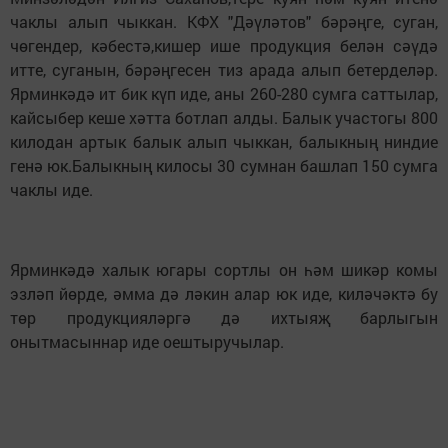
чаклы алып чыккан. КФХ "Дәүләтов" бәрәңге, суган,
чөгендер, кәбестә,кишер ише продукция белән сәүдә
итте, суганын, бәрәңгесен тиз арада алып бетерделәр.
Ярминкәдә ит бик күп иде, аны 260-280 сумга саттылар,
кайсыбер кеше хәтта ботлап алды. Балык участогы 800
килодан артык балык алып чыккан, балыкның ниндие
генә юк.Балыкның килосы 30 сумнан башлап 150 сумга
чаклы иде.
Ярминкәдә халык югары сортлы он һәм шикәр комы
эзләп йөрде, әмма дә ләкин алар юк иде, киләчәктә бу
төр продукцияләргә дә ихтыяҗ барлыгын
онытмасыннар иде оештыручылар.