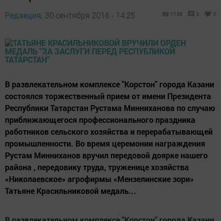
Редакция,
30 сентября 2016 - 14:25
1136
0
0
В развлекательном комплексе "Корстон" города Казани
состоялся торжественный прием от имени Президента
Республики Татарстан Рустама Минниханова по случаю
приближающегося профессионального праздника
работников сельского хозяйства и перерабатывающей
промышленности. Во время церемонии награждения
Рустам Минниханов вручил передовой доярке нашего
района , передовику труда, труженице хозяйства
«Николаевское» агрофирмы «Мензелинские зори»
Татьяне Красильниковой медаль...
В развлекательном комплексе "Корстон" города Казани