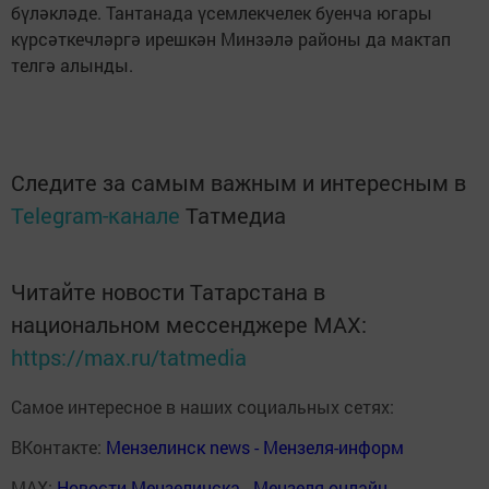
бүләкләде. Тантанада үсемлекчелек буенча югары
күрсәткечләргә ирешкән Минзәлә районы да мактап
телгә алынды.
Следите за самым важным и интересным в
Telegram-канале
Татмедиа
Читайте новости Татарстана в
национальном мессенджере MАХ:
https://max.ru/tatmedia
Самое интересное в наших социальных сетях:
ВКонтакте:
Мензелинск news - Мензеля-информ
MAX:
Новости Мензелинска - Мензеля онлайн