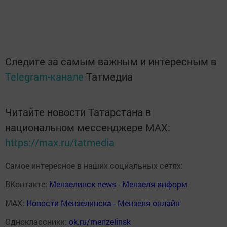
Следите за самым важным и интересным в
Telegram-канале
Татмедиа
Читайте новости Татарстана в
национальном мессенджере MАХ:
https://max.ru/tatmedia
Самое интересное в наших социальных сетях:
ВКонтакте:
Мензелинск news - Мензеля-информ
MAX:
Новости Мензелинска - Мензеля онлайн
Одноклассники:
ok.ru/menzelinsk