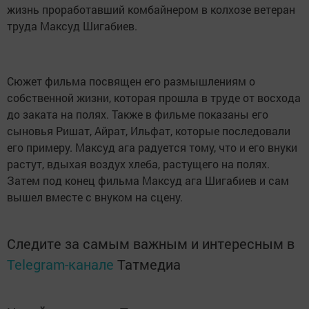
жизнь проработавший комбайнером в колхозе ветеран
труда Максуд Шигабиев.
Сюжет фильма посвящен его размышлениям о
собственной жизни, которая прошла в труде от восхода
до заката на полях. Также в фильме показаны его
сыновья Ришат, Айрат, Ильфат, которые последовали
его примеру. Максуд ага радуется тому, что и его внуки
растут, вдыхая воздух хлеба, растущего на полях.
Затем под конец фильма Максуд ага Шигабиев и сам
вышел вместе с внуком на сцену.
Следите за самым важным и интересным в
Telegram-канале
Татмедиа