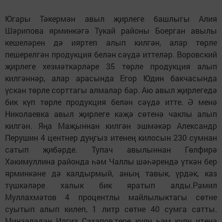
Югары Тәкермән авыл җирлеге башлыгы Алия
Шәрипова ярминкәгә Тукай районы Боерган авылы
кешеләрен дә ияртеп алып килгән, алар төрле
пешерелгән продукция белән сәүдә иттеләр. Воровский
җирлеге хезмәткәрләре 35 төрле продукция алып
килгәннәр, алар арасында Егор Юдин бакчасында
үскән төрле сорттагы алмалар бар. Аю авыл җирлегедә
бик күп төрле продукция белән сәүдә итте. Ә менә
Николаевка авыл җирлеге кәҗә сөтенә чаклы алып
килгән. Яңа Маҗыннан килгән эшмәкәр Александр
Перушин 4 центнер дуңгыз итенең килосын 230 сумнан
сатып җибәрде. Тупач авылыннан Гөлфирә
Хәкимуллина районда һәм Чаллы шәһәрендә үткән бер
ярминкәне дә калдырмый, аның тавык, үрдәк, каз
түшкәләре халык бик яратып алды.Рамил
Муллахмәтов 4 процентлы майлылыктагы сөтне
суытып алып килеп, 1 литр сөтне 40 сумга сатты.
Минзәләдән Илгиз Сахапов,тере куян һәм куян итенә