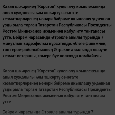
Казан шәһәренең "Корстон" күңел ачу комплексында
авыл хуҗалыгы һәм эшкәртү сәнәгате
хезмәткәрләренең һөнәри бәйрәме якынлашу уңаеннан
уздырыла торган Татарстан Республикасы Президенты
Рөстәм Миңнеханов исеменнән кабул итү тантанасы
үтте. Бәйрәм чарасында Әтрәкле авылы турында 7
минутлык видеофильм күрсәтелде. Әлеге фильмнең
төп герое-районыбызның Әтрәкле авылында яшәүче
хезмәт ветераны, гомере буе колхозда комбайнчы...
Казан шәһәренең "Корстон" күңел ачу комплексында
авыл хуҗалыгы һәм эшкәртү сәнәгате
хезмәткәрләренең һөнәри бәйрәме якынлашу уңаеннан
уздырыла торган Татарстан Республикасы Президенты
Рөстәм Миңнеханов исеменнән кабул итү тантанасы
үтте.
Бәйрәм чарасында Әтрәкле авылы турында 7