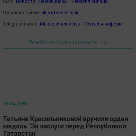
MAX:
Новости Мензелинска - Мензеля онлайн
Одноклассники:
ok.ru/menzelinsk
Telegram-канал:
Мензелинск news - Мензеля-информ
Перейти на страницу новости
ТЕМА ДНЯ
Татьяне Красильниковой вручили орден
медаль "За заслуги перед Республикой
Татарстан"